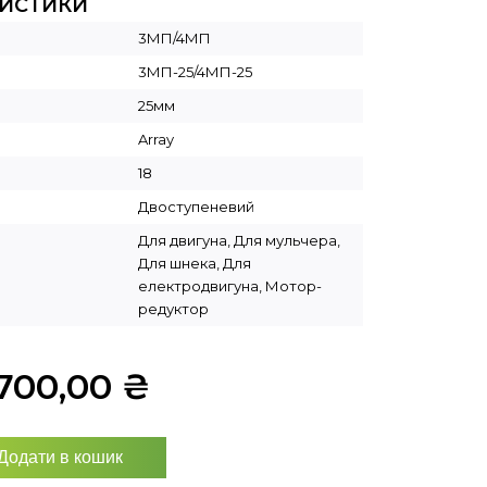
РИСТИКИ
3МП/4МП
3МП-25/4МП-25
25мм
Array
18
Двоступеневий
Для двигуна, Для мульчера,
Для шнека, Для
електродвигуна, Мотор-
редуктор
700,00
₴
Додати в кошик