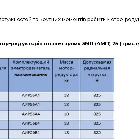
н потужностей та крутних моментів робить мотор-ре
ор-редукторів планетарних 3МП (4МП) 25 (трист