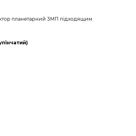
дуктор планетарний 3МП підходящим
упінчатий)