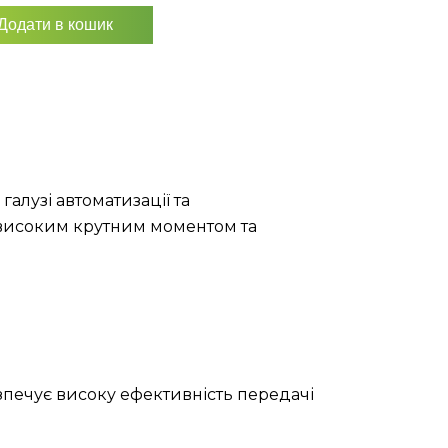
Додати в кошик
алузі автоматизації та
 високим крутним моментом та
зпечує високу ефективність передачі