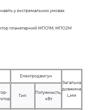
навіть у екстремальних умовах.
едуктор планетарний МПО1М, МПО2М
Електродвигун
Загальна
довжина
тор-
Потужнысть,
L,мм
Тип
уктор
кВт