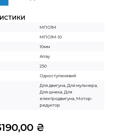
РИСТИКИ
МПО1М
МПО1М-10
10мм
Array
250
Одноступеневий
Для двигуна, Для мульчера,
Для шнека, Для
електродвигуна, Мотор-
редуктор
3190,00
₴