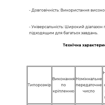
- Довговічність: Використання високо
- Універсальність: Широкий діапазо
підходящим для багатьох завдань.
Технічна характери
Виконання
Номіннальне
Типорозмір
по
передаточне
кріпленню
число