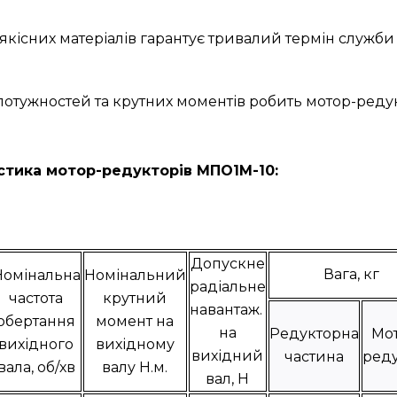
якісних матеріалів гарантує тривалий термін служби 
н потужностей та крутних моментів робить мотор-р
стика мотор-редукторів МПО1М-10:
Допускне
Вага, кг
Номінальна
Номінальний
радіальне
частота
крутний
навантаж.
обертання
момент на
на
Редукторна
Мо
вихідного
вихідному
вихідний
частина
ред
вала, об/хв
валу Н.м.
вал, Н