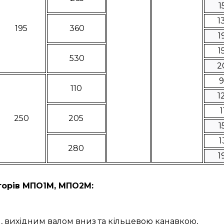
1
1
195
360
1
1
530
2
110
1
1
250
205
1
1
280
1
орів МПО1М, МПО2М:
 вихідним валом вниз та кільцевою канавкою,