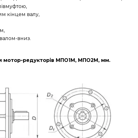
півмуфтою,
м кінцем валу,
м,
валом-вниз.
ри мотор-редукторів МПО1М, МПО2М, мм.