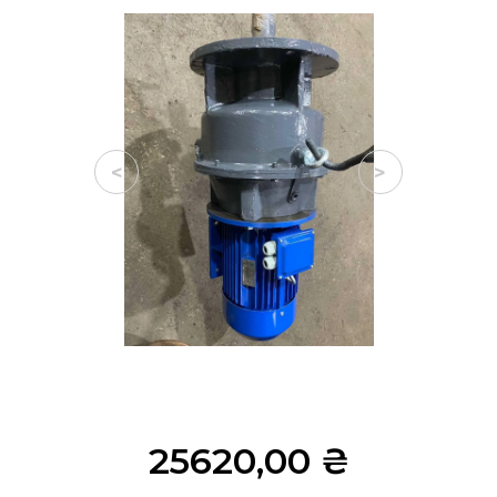
<
>
25620,00
₴