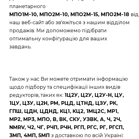
планетарного
МПО1М-10, МПО2М-10, МПО2М-15, МПО2М-18
від
наш веб-сайт або зв'яжіться з нашим відділом
продажів. Ми допоможемо підібрати
оптимальну конфігурацію для ваших
завдань.
Також у нас Ви можете отримати інформацію
щодо підбору та специфікації інших видів
редукторів, таких як:
1Ц2У, Ц2У, Ц2У-Н, ЦУ,
1ЦУ, Ц3У, Ц2Н, РМ, РЦД, ЦТНД, ЦЗУ, РК,
ГПШ, ЦДН, ЦДНД, КЦ1, КЦ2, 1МЦ2С, МР1,
МР2, МР3, МПО, В, ВК, СКУ, УЗВК, А, Ч, 2Ч,
NMRV, Ч2, ЧГ, РЧП, РЧН, РГП, РГС, РГ, РГСП,
3МП, 4МП, 5МП
з доставкою по всій Україні: