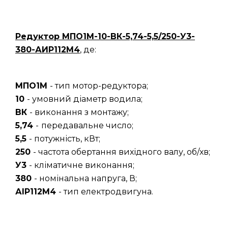
Редуктор
МПО1М-10-ВК-5,74-5,5/250-У3-
380-АИР112М4
, де:
МПО1М
- тип мотор-редуктора;
10
- умовний діаметр водила;
ВК
- виконання з монтажу;
5,74
-
передавальне число;
5,5
- потужність, кВт;
250
- частота обертання вихідного валу, об/хв;
У3
- кліматичне виконання;
380
- номінальна напруга, В;
АІР112М4
- тип електродвигуна.