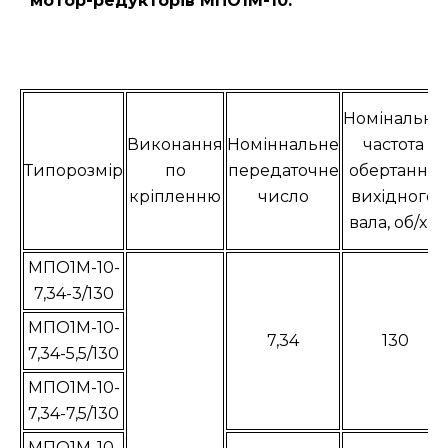
мотор-редукторів МПО1М-10:
Номінальна
Виконання
Номіннальне
частота
Типорозмір
по
передаточне
обертання
кріпленню
число
вихідного
вала, об/хв
МПО1М-10-
7,34-3/130
МПО1М-10-
7,34
130
7,34-5,5/130
МПО1М-10-
7,34-7,5/130
МПО1М-10-