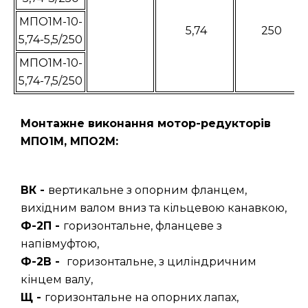
МПО1М-10-
5,74
250
5,74-5,5/250
МПО1М-10-
5,74-7,5/250
Монтажне виконання мотор-редукторів
МПО1М, МПО2М:
ВК -
вертикальне з опорним фланцем,
вихідним валом вниз та кільцевою канавкою,
Ф-2П -
горизонтальне, фланцеве з
напівмуфтою,
Ф-2В -
горизонтальне, з циліндричним
кінцем валу,
Щ -
горизонтальне на опорних лапах,