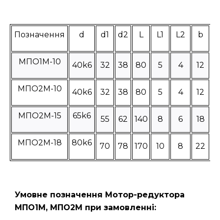
Позначення
d
d1
d2
L
L1
L2
b
МПО1М-10
40k6
32
38
80
5
4
12
МПО2М-10
40k6
32
38
80
5
4
12
МПО2М-15
65k6
55
62
140
8
6
18
МПО2М-18
80k6
70
78
170
10
8
22
Умовне позначення Мотор-редуктора
МПО1М, МПО2М при замовленні: