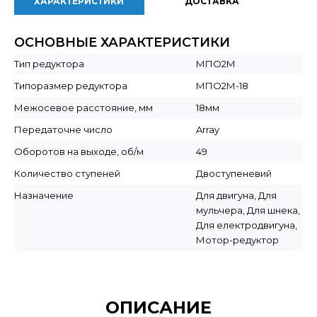
ХАРАКТЕРИСТИКИ
ДОСТАВКА
ОСНОВНЫЕ ХАРАКТЕРИСТИКИ
Тип редуктора
МПО2М
Типоразмер редуктора
МПО2М-18
Межосевое расстояние, мм
18мм
Передаточне число
Array
Оборотов на выходе, об/м
49
Количество ступеней
Двоступеневий
Назначение
Для двигуна, Для
мульчера, Для шнека,
Для електродвигуна,
Мотор-редуктор
ОПИСАНИЕ