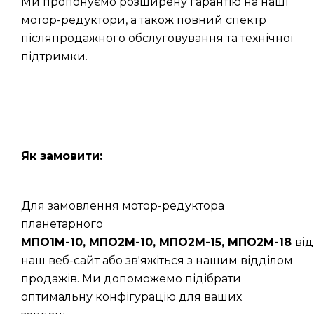
Ми пропонуємо розширену гарантію на наші
мотор-редуктори, а також повний спектр
післяпродажного обслуговування та технічної
підтримки.
Як замовити:
Для замовлення мотор-редуктора
планетарного
МПО1М-10, МПО2М-10, МПО2М-15, МПО2М-18
від
наш веб-сайт або зв'яжіться з нашим відділом
продажів. Ми допоможемо підібрати
оптимальну конфігурацію для ваших