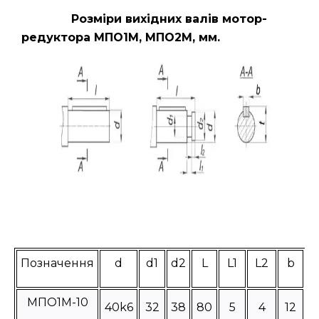
Розміри вихідних валів мотор-
редуктора МПО1М, МПО2М, мм.
Позначення
d
d1
d2
L
L1
L2
b
МПО1М-10
40k6
32
38
80
5
4
12