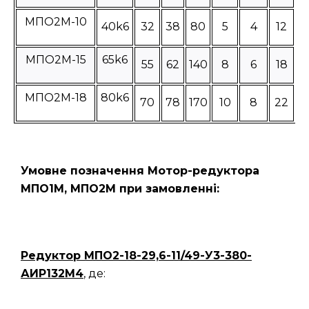
МПО2М-10
40k6
32
38
80
5
4
12
МПО2М-15
65k6
55
62
140
8
6
18
МПО2М-18
80k6
70
78
170
10
8
22
Умовне позначення Мотор-редуктора
МПО1М, МПО2М при замовленні:
Редуктор
МПО2-18-29,6-11/49-У3-380-
АИР132M4
, де: