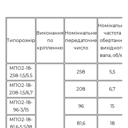
Номінальна
Виконання
Номіннальне
частота
Типорозмір
по
передаточне
обертання
кріпленню
число
вихідного
вала, об/хв
МПО2-18-
258
5,5
258-1,5/5.5
МПО2-18-
208
6,7
208-1,5/6,7
МПО2-18-
96
15
96-3/15
МПО2-18-
81,6
18
81,6-5,5/18