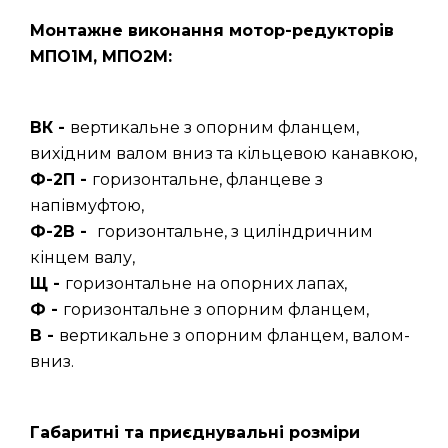
Монтажне виконання мотор-редукторів
МПО1М, МПО2М:
ВК -
вертикальне з опорним фланцем,
вихідним валом вниз та кільцевою канавкою,
Ф-2П -
горизонтальне, фланцеве з
напівмуфтою,
Ф-2В -
горизонтальне, з циліндричним
кінцем валу,
Щ -
горизонтальне на опорних лапах,
Ф -
горизонтальне з опорним фланцем,
В -
вертикальне з опорним фланцем, валом-
вниз.
Габаритні та приєднувальні розміри