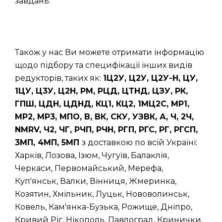
завдань.
Також у нас Ви можете отримати інформацію
щодо підбору та специфікації інших видів
редукторів, таких як:
1Ц2У, Ц2У, Ц2У-Н, ЦУ,
1ЦУ, Ц3У, Ц2Н, РМ, РЦД, ЦТНД, ЦЗУ, РК,
ГПШ, ЦДН, ЦДНД, КЦ1, КЦ2, 1МЦ2С, МР1,
МР2, МР3, МПО, В, ВК, СКУ, УЗВК, А, Ч, 2Ч,
NMRV, Ч2, ЧГ, РЧП, РЧН, РГП, РГС, РГ, РГСП,
3МП, 4МП, 5МП
з доставкою по всій Україні:
Харків, Лозова, Ізюм, Чугуїв, Балаклія,
Черкаси, Первомайський, Мерефа,
Куп'янськ, Валки, Вінниця, Жмеринка,
Козятин, Хмільник, Луцьк, Нововолинськ,
Ковель, Кам'янка-Бузька, Рожище, Дніпро,
Кривий Ріг, Нікополь, Павлоград, Кринички,