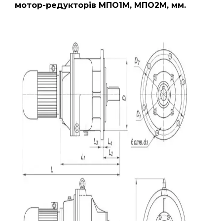
мотор-редукторів МПО1М, МПО2М, мм.