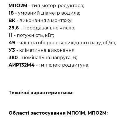
МПО2М
- тип мотор-редуктора;
18
- умовний діаметр водила;
ВК
- виконання з монтажу;
29,6
-
передавальне число;
11
- потужність, кВт;
49
- частота обертання вихідного валу, об/хв;
У3
- кліматичне виконання;
380
- номінальна напруга, В;
АИР132M4
- тип електродвигуна.
Технічні характеристики:
Області застосування МПО1М, МПО2М: