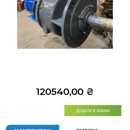
<
>
120540,00
₴
Додати в кошик