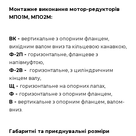
Монтажне виконання мотор-редукторів
МПО1М, МПО2М:
ВК -
вертикальне з опорним фланцем,
вихідним валом вниз та кільцевою канавкою,
Ф-2П -
горизонтальне, фланцеве з
напівмуфтою,
Ф-2В -
горизонтальне, з циліндричним
кінцем валу,
Щ -
горизонтальне на опорних лапах,
Ф -
горизонтальне з опорним фланцем,
В -
вертикальне з опорним фланцем, валом-
вниз.
Габаритні та приєднувальні розміри