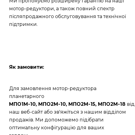
Ми пропонуємо розширену гарантію на наші
мотор-редуктори, а також повний спектр
післяпродажного обслуговування та технічної
підтримки.
Як замовити:
Для замовлення мотор-редуктора
планетарного
МПО1М-10, МПО2М-10, МПО2М-15, МПО2М-18
від
наш веб-сайт або зв'яжіться з нашим відділом
продажів. Ми допоможемо підібрати
оптимальну конфігурацію для ваших