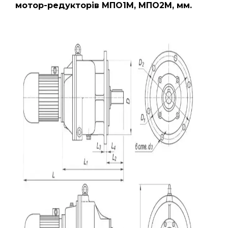
мотор-редукторів МПО1М, МПО2М, мм.