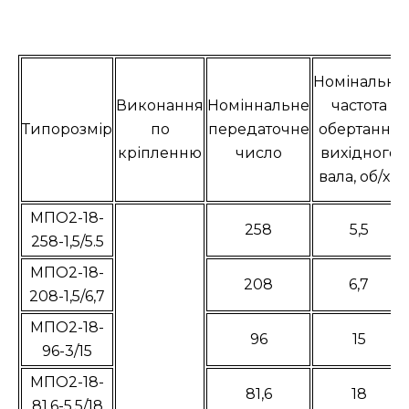
Номінальна
Виконання
Номіннальне
частота
Типорозмір
по
передаточне
обертання
кріпленню
число
вихідного
вала, об/хв
МПО2-18-
258
5,5
258-1,5/5.5
МПО2-18-
208
6,7
208-1,5/6,7
МПО2-18-
96
15
96-3/15
МПО2-18-
81,6
18
81,6-5,5/18