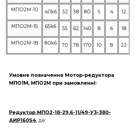
МПО2М-10
40k6
32
38
80
5
4
12
МПО2М-15
65k6
55
62
140
8
6
18
МПО2М-18
80k6
70
78
170
10
8
22
Умовне позначення Мотор-редуктора
МПО1М, МПО2М при замовленні:
Редуктор
МПО2-18-29,6-11/49-У3-380-
АИР160S4
, де: