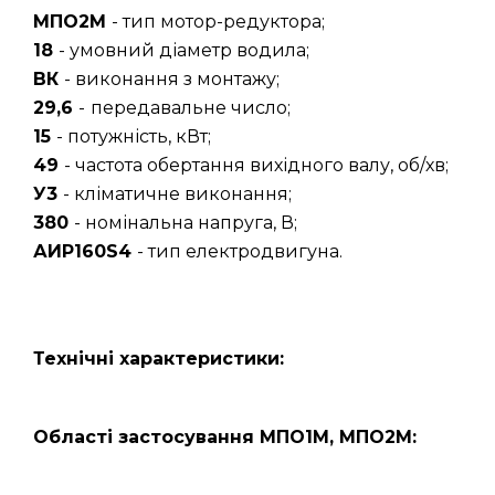
МПО2М
- тип мотор-редуктора;
18
- умовний діаметр водила;
ВК
- виконання з монтажу;
29,6
-
передавальне число;
15
- потужність, кВт;
49
- частота обертання вихідного валу, об/хв;
У3
- кліматичне виконання;
380
- номінальна напруга, В;
АИР160S4
- тип електродвигуна.
Технічні характеристики:
Області застосування МПО1М, МПО2М: