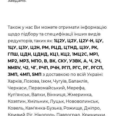
завдань.
Також у нас Ви можете отримати інформацію
щодо підбору та специфікації інших видів
редукторів, таких як:
1Ц2У, Ц2У, Ц2У-Н, ЦУ,
1ЦУ, Ц3У, Ц2Н, РМ, РЦД, ЦТНД, ЦЗУ, РК,
ГПШ, ЦДН, ЦДНД, КЦ1, КЦ2, 1МЦ2С, МР1,
МР2, МР3, МПО, В, ВК, СКУ, УЗВК, А, Ч, 2Ч,
NMRV, Ч2, ЧГ, РЧП, РЧН, РГП, РГС, РГ, РГСП,
3МП, 4МП, 5МП
з доставкою по всій Україні:
Харків, Лозова, Ізюм, Чугуїв, Балаклія,
Черкаси, Первомайський, Мерефа,
Куп'янськ, Валки, Вінниця, Жмеринка,
Козятин, Хмільник, Луцьк, Нововолинськ,
Ковель, Кам'янка-Бузька, Рожище, Дніпро,
Кривий Ріг, Нікополь, Павлоград, Кринички,