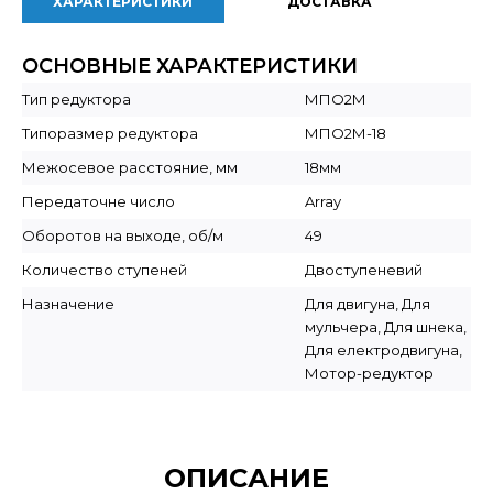
ХАРАКТЕРИСТИКИ
ДОСТАВКА
ОСНОВНЫЕ ХАРАКТЕРИСТИКИ
Тип редуктора
МПО2М
Типоразмер редуктора
МПО2М-18
Межосевое расстояние, мм
18мм
Передаточне число
Array
Оборотов на выходе, об/м
49
Количество ступеней
Двоступеневий
Назначение
Для двигуна, Для
мульчера, Для шнека,
Для електродвигуна,
Мотор-редуктор
ОПИСАНИЕ