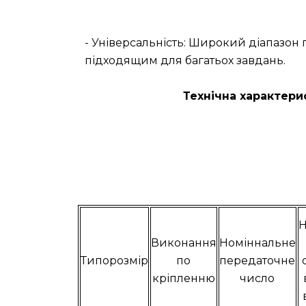
- Універсальність: Широкий діапазо
підходящим для багатьох завдань.
Технічна характери
Н
Виконання
Номіннальне
Типорозмір
по
передаточне
кріпленню
число