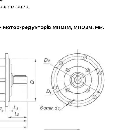
валом-вниз.
ри мотор-редукторів МПО1М, МПО2М, мм.