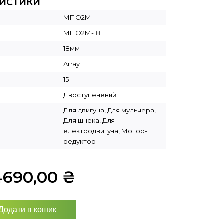
РИСТИКИ
МПО2М
МПО2М-18
18мм
Array
15
Двоступеневий
Для двигуна, Для мульчера,
Для шнека, Для
електродвигуна, Мотор-
редуктор
4690,00
₴
Додати в кошик