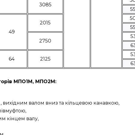
5
3085
5
5
2015
5
49
5
2750
6
5
64
2125
6
орів МПО1М, МПО2М:
 вихідним валом вниз та кільцевою канавкою,
півмуфтою,
м кінцем валу,
м,