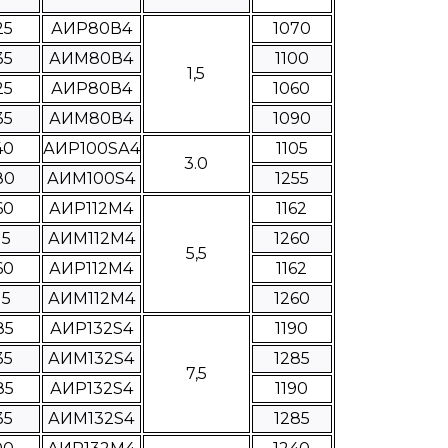
25
АИР80В4
1070
35
АИМ80В4
1100
1,5
25
АИР80В4
1060
35
АИМ80В4
1090
40
АИР100SА4
1105
3.0
80
АИМ100S4
1255
60
АИР112М4
1162
15
АИМ112М4
1260
5,5
60
АИР112M4
1162
15
АИМ112M4
1260
85
АИР132S4
1190
35
АИМ132S4
1285
7,5
85
АИР132S4
1190
35
АИМ132S4
1285