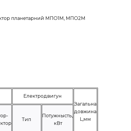
едуктор планетарний МПО1М, МПО2М
Електродвигун
Загальна
довжина
ор-
Потужнысть,
L,мм
Тип
ктор
кВт