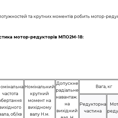
н потужностей та крутних моментів робить мотор-р
стика мотор-редукторів МПО2М-18:
Допускне
Вага, кг
омінальна
Номінальний
радіальне
частота
крутний
навантаж.
обертання
момент на
на
Редукторна
Мот
вихідного
вихідному
вихідний
частина
реду
вала, об/хв
валу Н.м.
вал, Н