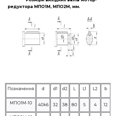
редуктора МПО1М, МПО2М, мм.
Позначення
d
d1
d2
L
L1
L2
b
МПО1М-10
40k6
32
38
80
5
4
12