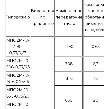
Номінальна
Виконання
Номіннальне
частота
Типорозмір
по
передаточне
обертання
кріпленню
число
вихідного
вала, об/хв
МПО2М-10-
2190-
2190
0,63
0,37/0,63
МПО2М-10-
208
6,3
208-0,37/6,3
МПО2М-10-
81,6
16
81,6-0,75/16
МПО2М-10-
66,5-0,75/20
66,5
20
МПО2М-10-