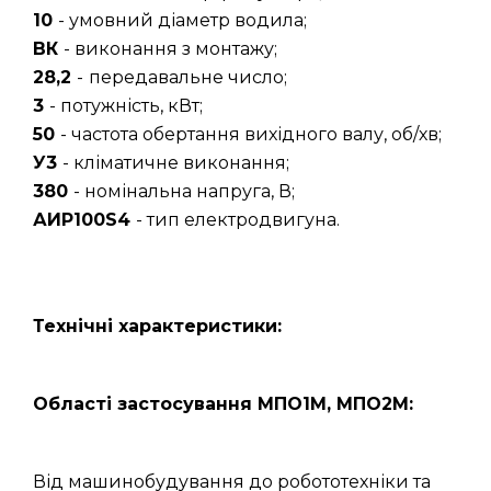
10
- умовний діаметр водила;
ВК
- виконання з монтажу;
28,2
-
передавальне число;
3
- потужність, кВт;
50
- частота обертання вихідного валу, об/хв;
У3
- кліматичне виконання;
380
- номінальна напруга, В;
АИР100S4
- тип електродвигуна.
Технічні характеристики:
Області застосування МПО1М, МПО2М:
Від машинобудування до робототехніки та