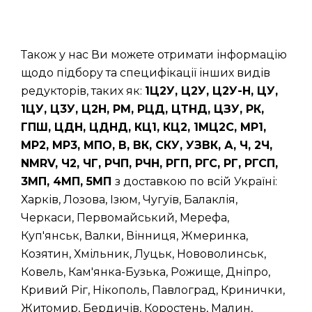
Також у нас Ви можете отримати інформацію
щодо підбору та специфікації інших видів
редукторів, таких як:
1Ц2У, Ц2У, Ц2У-Н, ЦУ,
1ЦУ, Ц3У, Ц2Н, РМ, РЦД, ЦТНД, ЦЗУ, РК,
ГПШ, ЦДН, ЦДНД, КЦ1, КЦ2, 1МЦ2С, МР1,
МР2, МР3, МПО, В, ВК, СКУ, УЗВК, А, Ч, 2Ч,
NMRV, Ч2, ЧГ, РЧП, РЧН, РГП, РГС, РГ, РГСП,
3МП, 4МП, 5МП
з доставкою по всій Україні:
Харків, Лозова, Ізюм, Чугуїв, Балаклія,
Черкаси, Первомайський, Мерефа,
Куп'янськ, Валки, Вінниця, Жмеринка,
Козятин, Хмільник, Луцьк, Нововолинськ,
Ковель, Кам'янка-Бузька, Рожище, Дніпро,
Кривий Ріг, Нікополь, Павлоград, Кринички,
Житомир, Бердичів, Коростень, Малин,