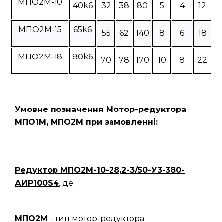
МПО2М-10
40k6
32
38
80
5
4
12
МПО2М-15
65k6
55
62
140
8
6
18
МПО2М-18
80k6
70
78
170
10
8
22
Умовне позначення Мотор-редуктора
МПО1М, МПО2М при замовленні:
Редуктор
МПО2М-10-28,2-3/50-У3-380-
АИР100S4
, де:
МПО2М
- тип мотор-редуктора;