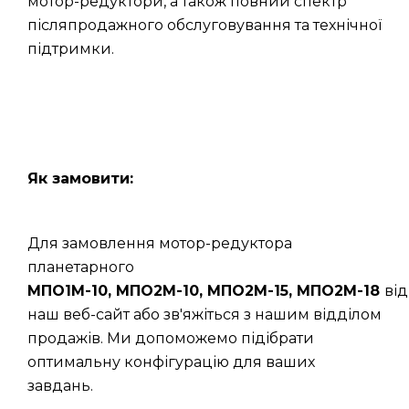
мотор-редуктори, а також повний спектр
післяпродажного обслуговування та технічної
підтримки.
Як замовити:
Для замовлення мотор-редуктора
планетарного
МПО1М-10, МПО2М-10, МПО2М-15, МПО2М-18
від
наш веб-сайт або зв'яжіться з нашим відділом
продажів. Ми допоможемо підібрати
оптимальну конфігурацію для ваших
завдань.