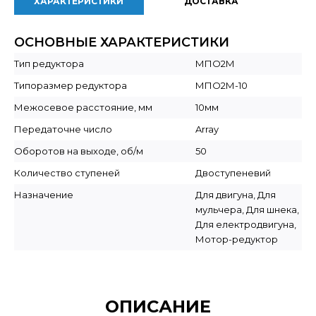
ХАРАКТЕРИСТИКИ
ДОСТАВКА
ОСНОВНЫЕ ХАРАКТЕРИСТИКИ
Тип редуктора
МПО2М
Типоразмер редуктора
МПО2М-10
Межосевое расстояние, мм
10мм
Передаточне число
Array
Оборотов на выходе, об/м
50
Количество ступеней
Двоступеневий
Назначение
Для двигуна, Для
мульчера, Для шнека,
Для електродвигуна,
Мотор-редуктор
ОПИСАНИЕ