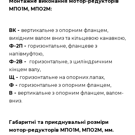
Монтажне виконання мотор-редукторів
МПО1М, МПО2М:
ВК -
вертикальне з опорним фланцем,
вихідним валом вниз та кільцевою канавкою,
Ф-2П -
горизонтальне, фланцеве з
напівмуфтою,
Ф-2В -
горизонтальне, з циліндричним
кінцем валу,
Щ -
горизонтальне на опорних лапах,
Ф -
горизонтальне з опорним фланцем,
В -
вертикальне з опорним фланцем, валом-
вниз.
Габаритні та приєднувальні розміри
мотор-редукторів МПО1М, МПО2М, мм.