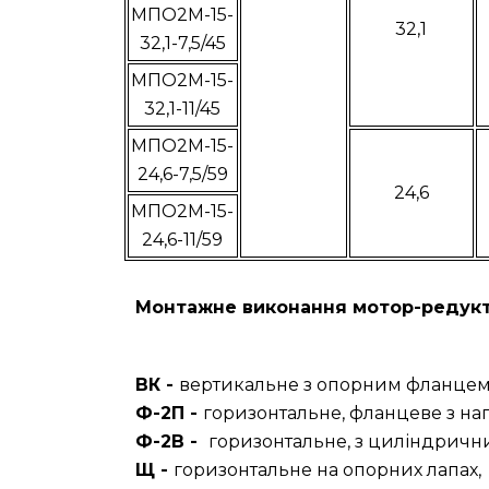
МПО2М-15-
32,1
32,1-7,5/45
МПО2М-15-
32,1-11/45
МПО2М-15-
24,6-7,5/59
24,6
МПО2М-15-
24,6-11/59
Монтажне виконання мотор-редукт
ВК -
вертикальне з опорним фланцем,
Ф-2П -
горизонтальне, фланцеве з на
Ф-2В -
горизонтальне, з циліндрични
Щ -
горизонтальне на опорних лапах,