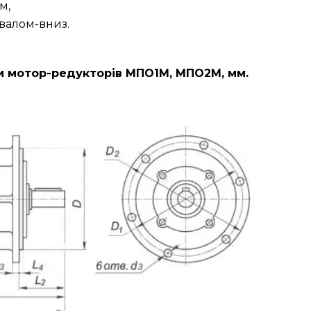
м,
валом-вниз.
ри мотор-редукторів МПО1М, МПО2М, мм.