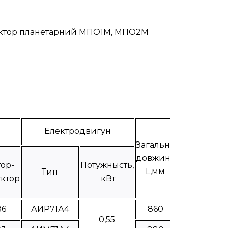
едуктор планетарний МПО1М, МПО2М
Електродвигун
Загальна
довжина
ор-
Потужнысть,
L,мм
Тип
ктор
кВт
86
АИР71А4
860
0,55