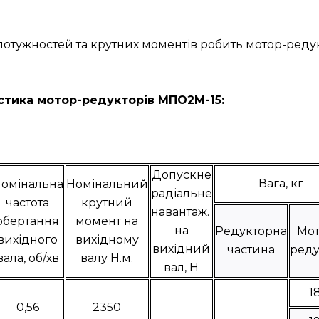
н потужностей та крутних моментів робить мотор-р
стика мотор-редукторів МПО2М-15:
Допускне
Вага, кг
омінальна
Номінальний
радіальне
частота
крутний
навантаж.
обертання
момент на
на
Редукторна
Мот
вихідного
вихідному
вихідний
частина
реду
вала, об/хв
валу Н.м.
вал, Н
1
0,56
2350