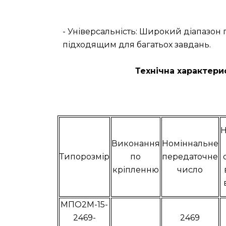
- Універсальність: Широкий діапазо
підходящим для багатьох завдань.
Технічна характери
Н
Виконання
Номіннальне
Типорозмір
по
передаточне
кріпленню
число
МПО2М-15-
2469-
2469