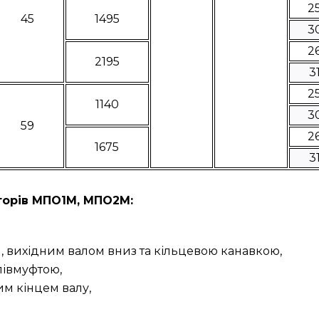
2
45
1495
3
2
2195
3
2
1140
3
59
2
1675
3
орів МПО1М, МПО2М:
 вихідним валом вниз та кільцевою канавкою,
півмуфтою,
м кінцем валу,