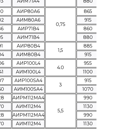
93
АИМ71А4
880
90
АИР80А6
865
02
АИМ80А6
915
0,75
86
АИР71В4
860
95
АИМ71В4
880
91
АИР80В4
885
1,5
04
АИМ80В4
915
06
АИР100L4
955
4.0
41
АИМ100L4
1100
07
АИР100SА4
915
3
60
АИМ100SА4
1070
28
АИРМ112МА4
990
70
АИМ112М4
1130
5,5
28
АИРМ112МА4
990
70
АИМ112М4
1130