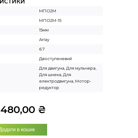
РИСТИКИ
МПО2М
МПО2М-15
15мм
Array
6.7
Двоступеневий
Для двигуна, Для мульчера,
Для шнека, Для
електродвигуна, Мотор-
редуктор
6480,00
₴
Додати в кошик