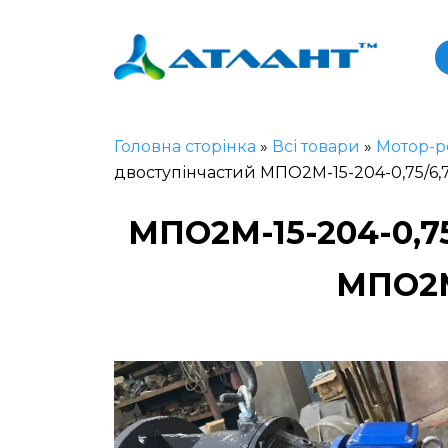
Головна сторінка
»
Всі товари
»
Мотор-р
двоступінчастий МПО2М-15-204-0,75/6,
МПО2М-15-204-0,
МПО2М