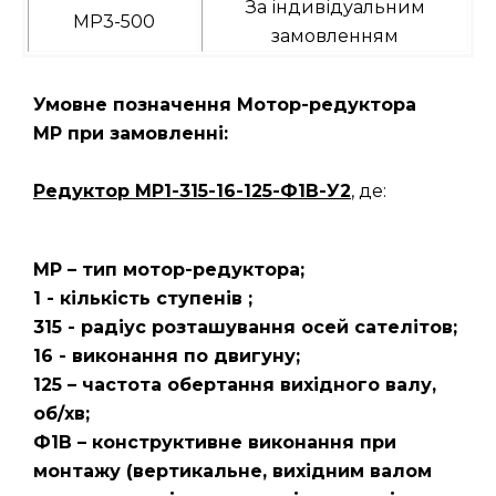
За індивідуальним
МР3-500
замовленням
Умовне позначення Мотор-редуктора
МР при замовленні:
Редуктор
МР1-315-16-125-Ф1В-У2
, де:
МР – тип мотор-редуктора;
1 - кількість ступенів ;
315 - радіус розташування осей сателітов;
16 - виконання по двигуну;
125 – частота обертання вихідного валу,
об/хв;
Ф1В – конструктивне виконання при
монтажу (вертикальне, вихідним валом