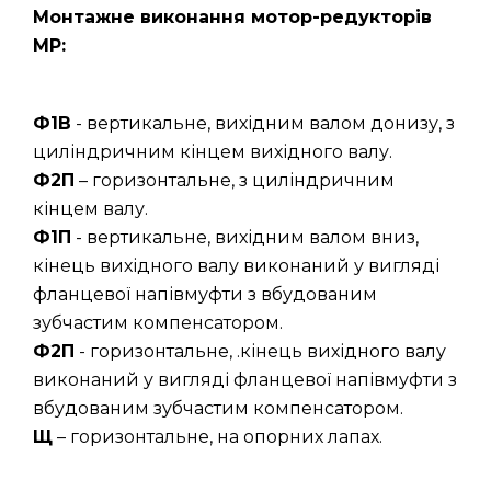
Монтажне виконання мотор-редукторів
МР:
Ф1В
- вертикальне, вихідним валом донизу, з
циліндричним кінцем вихідного валу.
Ф2П
– горизонтальне, з циліндричним
кінцем валу.
Ф1П
- вертикальне, вихідним валом вниз,
кінець вихідного валу виконаний у вигляді
фланцевої напівмуфти з вбудованим
зубчастим компенсатором.
Ф2П
- горизонтальне, .кінець вихідного валу
виконаний у вигляді фланцевої напівмуфти з
вбудованим зубчастим компенсатором.
Щ
– горизонтальне, на опорних лапах.