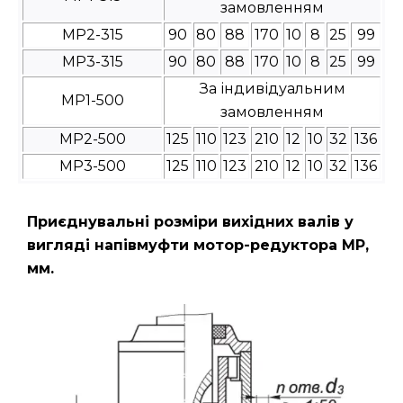
замовленням
МР2-315
90
80
88
170
10
8
25
99
МР3-315
90
80
88
170
10
8
25
99
За індивідуальним
МР1-500
замовленням
МР2-500
125
110
123
210
12
10
32
136
МР3-500
125
110
123
210
12
10
32
136
Приєднувальні розміри вихідних валів у
вигляді напівмуфти мотор-редуктора МР,
мм.