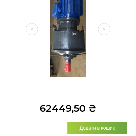
<
>
62449,50
₴
Додати в кошик