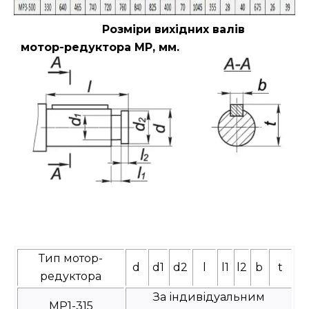
Розміри вихідних валів
мотор-редуктора МР, мм.
Тип мотор-
d
d1
d2
l
l1
l2
b
t
редуктора
За індивідуальним
МР1-315