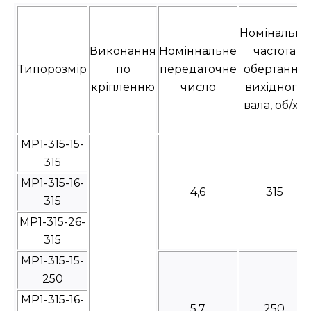
Номінальна
Виконання
Номіннальне
частота
Типорозмір
по
передаточне
обертання
кріпленню
число
вихідного
вала, об/хв
МР1-315-15-
315
МР1-315-16-
4,6
315
315
МР1-315-26-
315
МР1-315-15-
250
МР1-315-16-
5,7
250