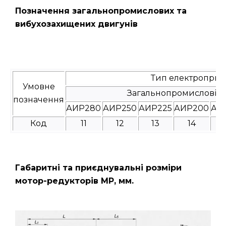
Позначення загальнопромислових та
вибухозахищених двигунів
Тип електроприв
Умовне
Загальнопромислові
позначення
АИР280
АИР250
АИР225
АИР200
АИ
Код
11
12
13
14
Габаритні та приєднувальні розміри
мотор-редукторів МР, мм.