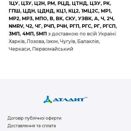
1ЦУ, Ц3У, Ц2Н, РМ, РЦД, ЦТНД, ЦЗУ, РК,
ГПШ, ЦДН, ЦДНД, КЦ1, КЦ2, 1МЦ2С, МР1,
МР2, МР3, МПО, В, ВК, СКУ, УЗВК, А, Ч, 2Ч,
NMRV, Ч2, ЧГ, РЧП, РЧН, РГП, РГС, РГ, РГСП,
3МП, 4МП, 5МП
з доставкою по всій Україні:
Харків, Лозова, Ізюм, Чугуїв, Балаклія,
Черкаси, Первомайський
Договір публічної оферти
Доставлення та сплата