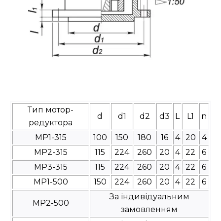
Тип мотор-
d
d1
d2
d3
L
L1
n
редуктора
МР1-315
100
150
180
16
4
20
4
МР2-315
115
224
260
20
4
22
6
МР3-315
115
224
260
20
4
22
6
МР1-500
150
224
260
20
4
22
6
За індивідуальним
МР2-500
замовленням