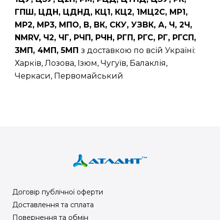
ГПШ, ЦДН, ЦДНД, КЦ1, КЦ2, 1МЦ2С, МР1,
МР2, МР3, МПО, В, ВК, СКУ, УЗВК, А, Ч, 2Ч,
NMRV, Ч2, ЧГ, РЧП, РЧН, РГП, РГС, РГ, РГСП,
3МП, 4МП, 5МП
з доставкою по всій Україні:
Харків, Лозова, Ізюм, Чугуїв, Балаклія,
Черкаси, Первомайський
Договір публічної оферти
Доставлення та сплата
Повернення та обмін