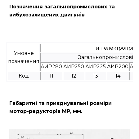
Позначення загальнопромислових та
вибухозахищених двигунів
Тип електроприв
Умовне
Загальнопромислові
позначення
АИР280
АИР250
АИР225
АИР200
АИ
Код
11
12
13
14
Габаритні та приєднувальні розміри
мотор-редукторів МР, мм.