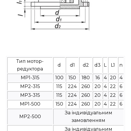
Тип мотор-
d
d1
d2
d3
L
L1
n
редуктора
МР1-315
100
150
180
16
4
20
4
МР2-315
115
224
260
20
4
22
6
МР3-315
115
224
260
20
4
22
6
МР1-500
150
224
260
20
4
22
6
За індивідуальним
МР2-500
замовленням
За індивідуальним