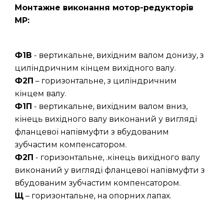
Монтажне виконання мотор-редукторів
МР:
Ф1В
- вертикальне, вихідним валом донизу, з
циліндричним кінцем вихідного валу.
Ф2П
– горизонтальне, з циліндричним
кінцем валу.
Ф1П
- вертикальне, вихідним валом вниз,
кінець вихідного валу виконаний у вигляді
фланцевої напівмуфти з вбудованим
зубчастим компенсатором.
Ф2П
- горизонтальне, .кінець вихідного валу
виконаний у вигляді фланцевої напівмуфти з
вбудованим зубчастим компенсатором.
Щ
– горизонтальне, на опорних лапах.