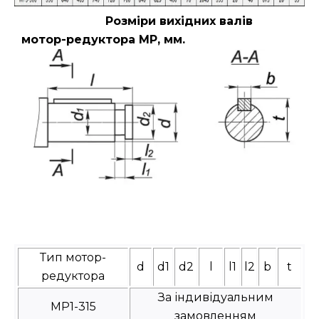
Розміри вихідних валів
мотор-редуктора МР, мм.
Тип мотор-
d
d1
d2
l
l1
l2
b
t
редуктора
За індивідуальним
МР1-315
замовленням