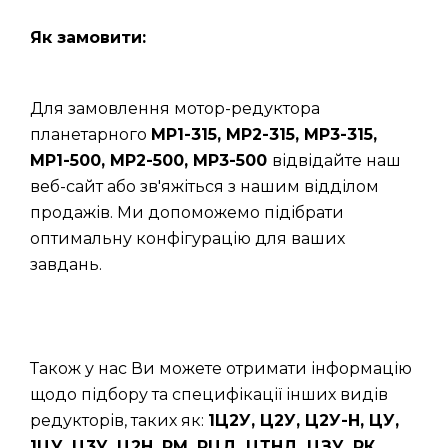
Як замовити:
Для замовлення мотор-редуктора
планетарного
МР1-315, МР2-315, МР3-315,
МР1-500, МР2-500, МР3-500
відвідайте наш
веб-сайт або зв'яжіться з нашим відділом
продажів. Ми допоможемо підібрати
оптимальну конфігурацію для ваших
завдань.
Також у нас Ви можете отримати інформацію
щодо підбору та специфікації інших видів
редукторів, таких як:
1Ц2У, Ц2У, Ц2У-Н, ЦУ,
1ЦУ, Ц3У, Ц2Н, РМ, РЦД, ЦТНД, ЦЗУ, РК,