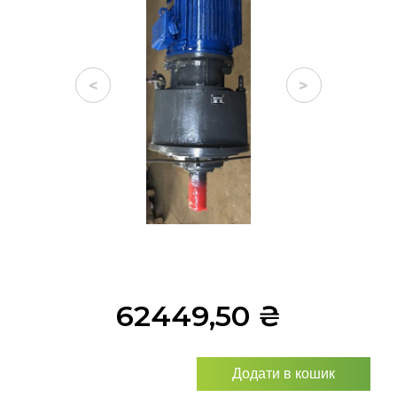
<
>
62449,50
₴
Додати в кошик