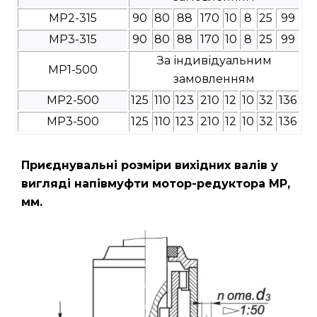
МР2-315
90
80
88
170
10
8
25
99
МР3-315
90
80
88
170
10
8
25
99
За індивідуальним
МР1-500
замовленням
МР2-500
125
110
123
210
12
10
32
136
МР3-500
125
110
123
210
12
10
32
136
Приєднувальні розміри вихідних валів у
вигляді напівмуфти мотор-редуктора МР,
мм.