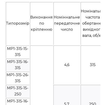
Номінальна
Виконання
Номіннальне
частота
Типорозмір
по
передаточне
обертання
кріпленню
число
вихідного
вала, об/хв
МР1-315-15-
315
МР1-315-16-
4,6
315
315
МР1-315-26-
315
МР1-315-15-
250
МР1-315-16-
5,7
250