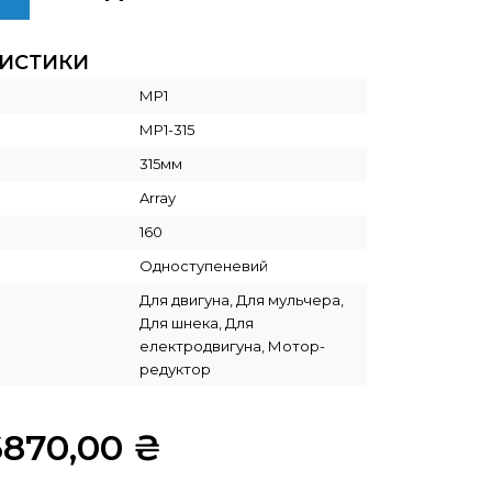
РИСТИКИ
МР1
МР1-315
315мм
Array
160
Одноступеневий
Для двигуна, Для мульчера,
Для шнека, Для
електродвигуна, Мотор-
редуктор
6870,00
₴