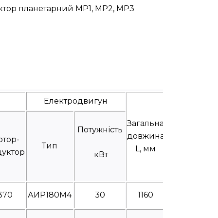
уктор планетарний МР1, МР2, МР3
Електродвигун
Загальна
Потужність
довжина
отор-
Тип
L, мм
дуктор
кВт
370
АИР180М4
30
1160