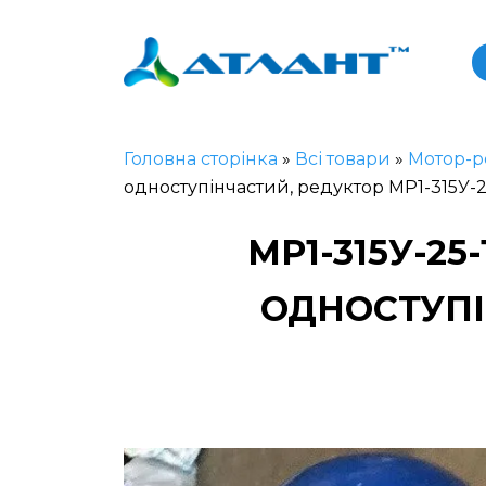
Головна сторінка
»
Всі товари
»
Мотор-р
одноступінчастий, редуктор МР1-315У-
МР1-315У-2
ОДНОСТУПІН