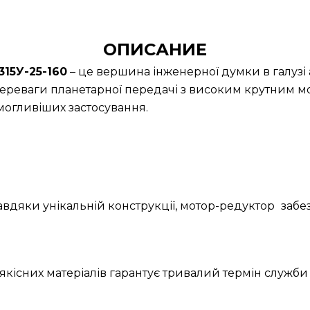
ОПИСАНИЕ
15У-25-160
– це вершина інженерної думки в галузі
ереваги планетарної передачі з високим крутним м
огливіших застосування.
Завдяки унікальній конструкції, мотор-редуктор
забе
якісних матеріалів гарантує тривалий термін служби 