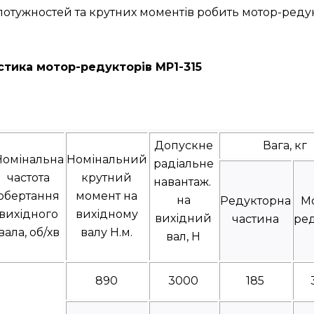
 потужностей та крутних моментів робить мотор-ред
стика мотор-редукторів МР1-315
Допускне
Вага, кг
Номінальна
Номінальний
радіальне
частота
крутний
навантаж.
обертання
момент на
на
Редукторна
М
вихідного
вихідному
вихідний
частина
ре
вала, об/хв
валу Н.м.
вал, Н
890
3000
185