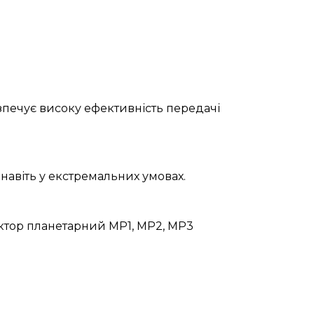
зпечує високу ефективність передачі
навіть у екстремальних умовах.
уктор планетарний МР1, МР2, МР3