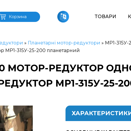
ТОВАРИ
Корзина
едуктори
»
Планетарні мотор-редуктори
»
МР1-315У-
р МР1-315У-25-200 планетарний
200 МОТОР-РЕДУКТОР О
ЕДУКТОР МР1-315У-25-
ХАРАКТЕРИСТИК