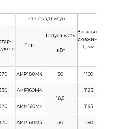
Електродвигун
Загальна
Потужнысть
довжина
отор-
Тип
L, мм
дуктор
кВт
370
АИР180М4
30
1160
330
АИР160М4
1125
18,5
420
АИМ160М4
1195
370
АИР180М4
30
1160