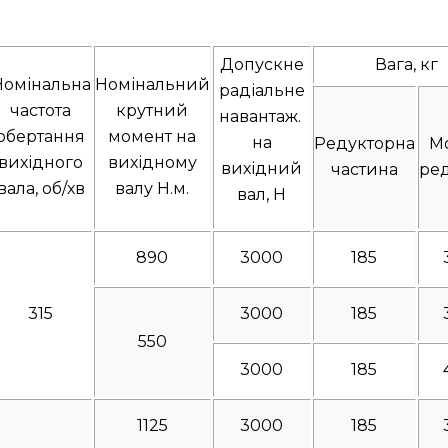
Допускне
Вага, кг
Номінальна
Номінальний
радіальне
частота
крутний
навантаж.
обертання
момент на
на
Редукторна
М
вихідного
вихідному
вихідний
частина
ре
вала, об/хв
валу Н.м.
вал, Н
890
3000
185
315
3000
185
550
3000
185
1125
3000
185