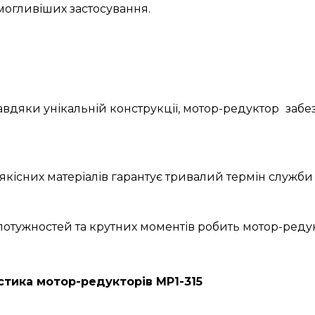
огливіших застосування.
Завдяки унікальній конструкції, мотор-редуктор
забе
якісних матеріалів гарантує тривалий термін служби 
 потужностей та крутних моментів робить мотор-ред
стика мотор-редукторів МР1-315