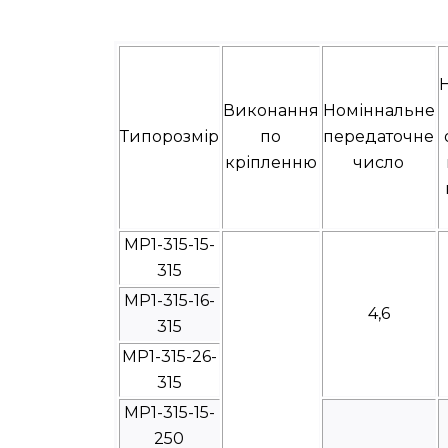
Виконання
Номіннальне
Типорозмір
по
передаточне
кріпленню
число
МР1-315-15-
315
МР1-315-16-
4,6
315
МР1-315-26-
315
МР1-315-15-
250