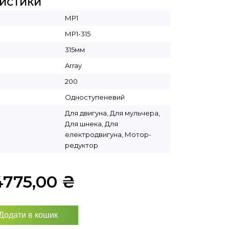
РИСТИКИ
МР1
МР1-315
315мм
Array
200
Одноступеневий
Для двигуна, Для мульчера,
Для шнека, Для
електродвигуна, Мотор-
редуктор
4775,00
₴
Додати в кошик