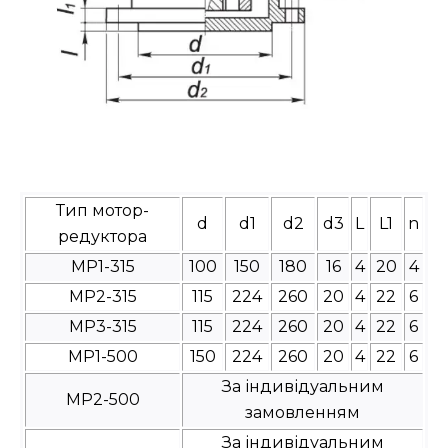
Тип мотор-
d
d1
d2
d3
L
L1
n
редуктора
МР1-315
100
150
180
16
4
20
4
МР2-315
115
224
260
20
4
22
6
МР3-315
115
224
260
20
4
22
6
МР1-500
150
224
260
20
4
22
6
За індивідуальним
МР2-500
замовленням
За індивідуальним