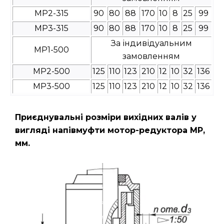
МР2-315
90
80
88
170
10
8
25
99
МР3-315
90
80
88
170
10
8
25
99
За індивідуальним
МР1-500
замовленням
МР2-500
125
110
123
210
12
10
32
136
МР3-500
125
110
123
210
12
10
32
136
Приєднувальні розміри вихідних валів у
вигляді напівмуфти мотор-редуктора МР,
мм.