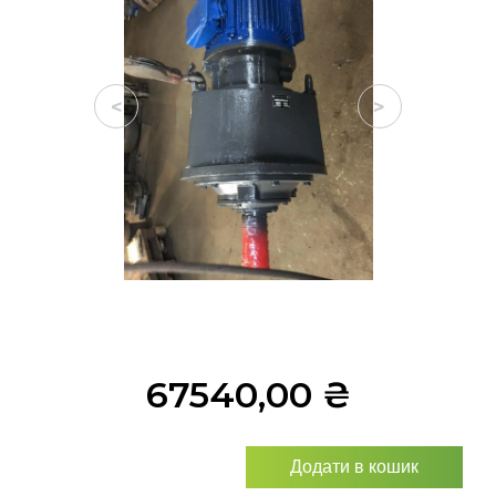
<
>
67540,00
₴
Додати в кошик