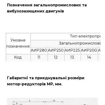
Позначення загальнопромислових та
вибухозахищених двигунів
Тип електроприв
Умовне
Загальнопромислові
позначення
АИР280
АИР250
АИР225
АИР200
АИ
Код
11
12
13
14
Габаритні та приєднувальні розміри
мотор-редукторів МР, мм.