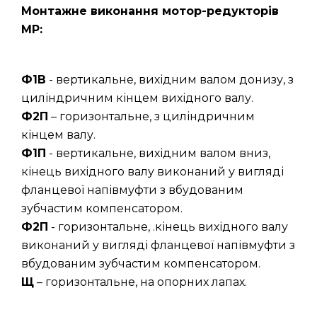
Монтажне виконання мотор-редукторів
МР:
Ф1В
- вертикальне, вихідним валом донизу, з
циліндричним кінцем вихідного валу.
Ф2П
– горизонтальне, з циліндричним
кінцем валу.
Ф1П
- вертикальне, вихідним валом вниз,
кінець вихідного валу виконаний у вигляді
фланцевої напівмуфти з вбудованим
зубчастим компенсатором.
Ф2П
- горизонтальне, .кінець вихідного валу
виконаний у вигляді фланцевої напівмуфти з
вбудованим зубчастим компенсатором.
Щ
– горизонтальне, на опорних лапах.