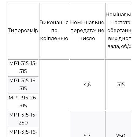
Номінальна
Виконання
Номіннальне
частота
Типорозмір
по
передаточне
обертання
кріпленню
число
вихідного
вала, об/хв
МР1-315-15-
315
МР1-315-16-
4,6
315
315
МР1-315-26-
315
МР1-315-15-
250
МР1-315-16-
5,7
250