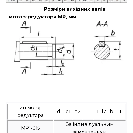
Розміри вихідних валів
мотор-редуктора МР, мм.
Тип мотор-
d
d1
d2
l
l1
l2
b
t
редуктора
За індивідуальним
МР1-315
замовленням