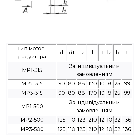
Тип мотор-
d
d1
d2
l
l1
l2
b
t
редуктора
За індивідуальним
МР1-315
замовленням
МР2-315
90
80
88
170
10
8
25
99
МР3-315
90
80
88
170
10
8
25
99
За індивідуальним
МР1-500
замовленням
МР2-500
125
110
123
210
12
10
32
136
МР3-500
125
110
123
210
12
10
32
136