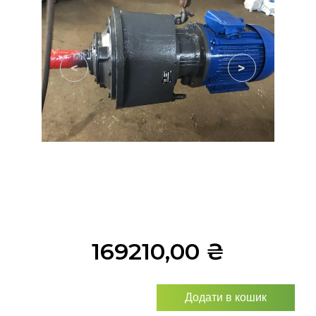
<
>
169210,00
₴
Додати в кошик