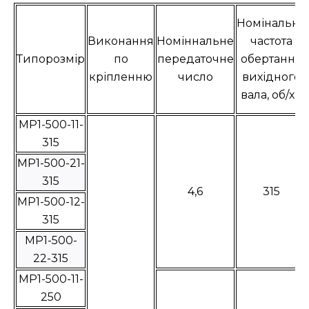
Номінальна
Виконання
Номіннальне
частота
Типорозмір
по
передаточне
обертання
кріпленню
число
вихідного
вала, об/хв
МР1-500-11-
315
МР1-500-21-
315
4,6
315
МР1-500-12-
315
МР1-500-
22-315
МР1-500-11-
250