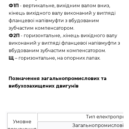
Ф1П
- вертикальне, вихідним валом вниз,
кінець вихідного валу виконаний у вигляді
фланцевої напівмуфти з вбудованим
зубчастим компенсатором.
Ф2П
- горизонтальне, .кінець вихідного валу
виконаний у вигляді фланцевої напівмуфти з
вбудованим зубчастим компенсатором.
Щ
– горизонтальне, на опорних лапах.
Позначення загальнопромислових та
вибухозахищених двигунів
Тип електроприв
Умовне
Загальнопромислові