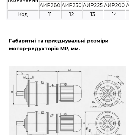
позначення
АИР280
АИР250
АИР225
АИР200
АИ
Код
11
12
13
14
Габаритні та приєднувальні розміри
мотор-редукторів МР, мм.