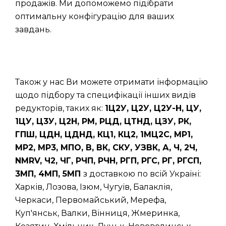
продажів. Ми допоможемо підібрати
оптимальну конфігурацію для ваших
завдань.
Також у нас Ви можете отримати інформацію
щодо підбору та специфікації інших видів
редукторів, таких як:
1Ц2У, Ц2У, Ц2У-Н, ЦУ,
1ЦУ, Ц3У, Ц2Н, РМ, РЦД, ЦТНД, ЦЗУ, РК,
ГПШ, ЦДН, ЦДНД, КЦ1, КЦ2, 1МЦ2С, МР1,
МР2, МР3, МПО, В, ВК, СКУ, УЗВК, А, Ч, 2Ч,
NMRV, Ч2, ЧГ, РЧП, РЧН, РГП, РГС, РГ, РГСП,
3МП, 4МП, 5МП
з доставкою по всій Україні:
Харків, Лозова, Ізюм, Чугуїв, Балаклія,
Черкаси, Первомайський, Мерефа,
Куп'янськ, Валки, Вінниця, Жмеринка,