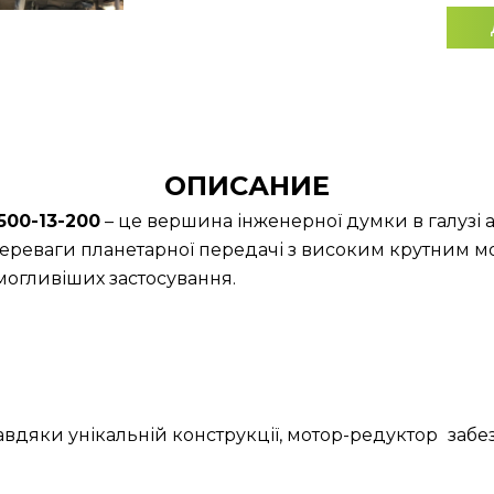
ОПИСАНИЕ
00-13-200
– це вершина інженерної думки в галузі 
ереваги планетарної передачі з високим крутним м
огливіших застосування.
Завдяки унікальній конструкції, мотор-редуктор
забе