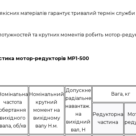
якісних матеріалів гарантує тривалий термін служби 
 потужностей та крутних моментів робить мотор-ред
стика мотор-редукторів МР1-500
Допускне
Вага, кг
Номінальна
Номінальний
радіальне
частота
крутний
навантаж.
обертання
момент на
на
Редукторна
Мо
вихідного
вихідному
вихідний
частина
ред
вала, об/хв
валу Н.м.
вал, Н