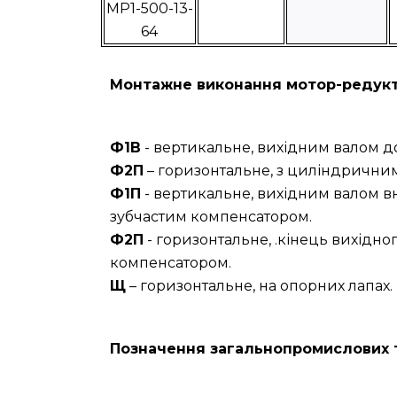
МР1-500-13-
64
Монтажне виконання мотор-редукт
Ф1В
- вертикальне, вихідним валом д
Ф2П
– горизонтальне, з циліндричним
Ф1П
- вертикальне, вихідним валом в
зубчастим компенсатором.
Ф2П
- горизонтальне, .кінець вихідн
компенсатором.
Щ
– горизонтальне, на опорних лапах.
Позначення загальнопромислових т