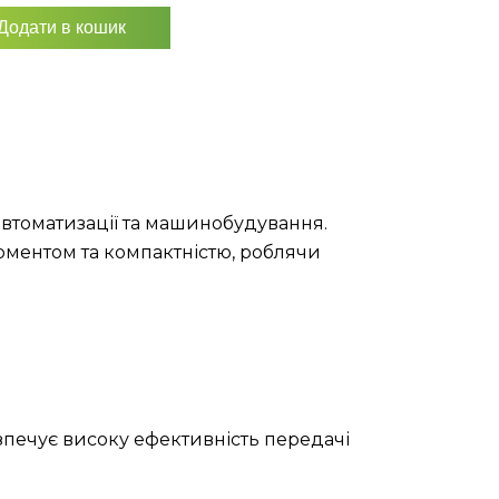
Додати в кошик
автоматизації та машинобудування.
оментом та компактністю, роблячи
зпечує високу ефективність передачі