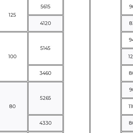
5615
9
125
4120
8
9
5145
100
1
3460
8
9
5265
80
1
4330
8