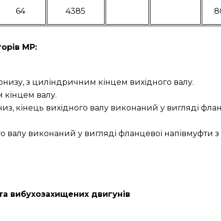
64
4385
8
орів МР:
онизу, з циліндричним кінцем вихідного валу.
 кінцем валу.
низ, кінець вихідного валу виконаний у вигляді фла
ого валу виконаний у вигляді фланцевої напівмуфти 
а вибухозахищених двигунів