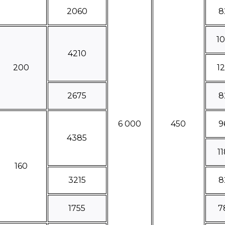
2060
8
1
4210
200
1
2675
8
6 000
450
9
4385
1
160
3215
8
1755
7