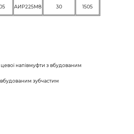
05
АИР225М8
30
1505
нцевої напівмуфти з вбудованим
з вбудованим зубчастим