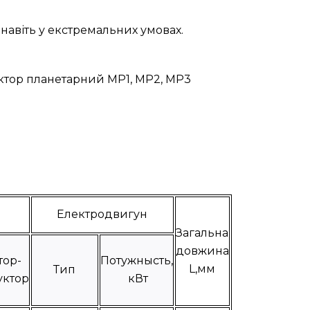
навіть у екстремальних умовах.
уктор планетарний МР1, МР2, МР3
Електродвигун
Загальна
довжина
тор-
Потужнысть,
L,мм
Тип
уктор
кВт