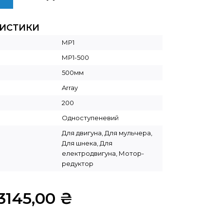
РИСТИКИ
МР1
МР1-500
500мм
Array
200
Одноступеневий
Для двигуна, Для мульчера,
Для шнека, Для
електродвигуна, Мотор-
редуктор
3145,00
₴