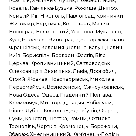
Козятин, Хмільник, Луцьк, Нововолинськ,
Ковель, Кам'янка-Бузька, Рожище, Дніпро,
Кривий Ріг, Нікополь, Павлоград, Кринички,
Житомир, Бердичів, Коростень, Малин,
Новоград-Волинський, Ужгород, Мукачево,
Хуст, Берегове, Виноградів, Запоріжжя, Івано-
Франківськ, Коломия, Долина, Калуш, Галич,
Київ, Бориспіль, Бровари, Фастів, Біла
Церква, Кропивницький, Світловодськ,
Олександрія, Знам'янка, Львів, Дрогобич,
Стрий, Жовква, Новояворівськ, Миколаїв,
Первомайськ, Вознесенськ, Южноукраїнськ,
Нова Одеса, Одеса, Південний Полтава,
Кременчук, Миргород, Гадяч, Кобеляки,
Рівне, Дубно, Костопіль, Здолбунів, Острог,
Суми, Конотоп, Шостка, Ромни, Охтирка,
Тернопіль, Чортків, Кременець, Бережани,
Збараж, Хмельницький, Кам'янець-Поділь