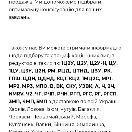
продажів. Ми допоможемо підібрати
оптимальну конфігурацію для ваших
завдань.
Також у нас Ви можете отримати інформацію
щодо підбору та специфікації інших видів
редукторів, таких як:
1Ц2У, Ц2У, Ц2У-Н, ЦУ,
1ЦУ, Ц3У, Ц2Н, РМ, РЦД, ЦТНД, ЦЗУ, РК,
ГПШ, ЦДН, ЦДНД, КЦ1, КЦ2, 1МЦ2С, МР1,
МР2, МР3, МПО, В, ВК, СКУ, УЗВК, А, Ч, 2Ч,
NMRV, Ч2, ЧГ, РЧП, РЧН, РГП, РГС, РГ, РГСП,
3МП, 4МП, 5МП
з доставкою по всій Україні:
Харків, Лозова, Ізюм, Чугуїв, Балаклія,
Черкаси, Первомайський, Мерефа,
Куп'янськ, Валки, Вінниця, Жмеринка,