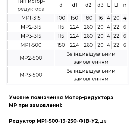
Тип мотор-
d
d1
d2
d3
L
L1
n
редуктора
МР1-315
100
150
180
16
4
20
4
МР2-315
115
224
260
20
4
22
6
МР3-315
115
224
260
20
4
22
6
МР1-500
150
224
260
20
4
22
6
За індивідуальним
МР2-500
замовленням
За індивідуальним
МР3-500
замовленням
Умовне позначення Мотор-редуктора
МР при замовленні:
Редуктор
МР1-500-13-250-Ф1В-У2
, де: