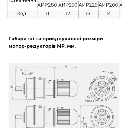
позначення
АИР280
АИР250
АИР225
АИР200
АИ
Код
11
12
13
14
Габаритні та приєднувальні розміри
мотор-редукторів МР, мм.