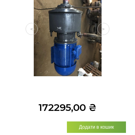
<
>
172295,00
₴
Додати в кошик