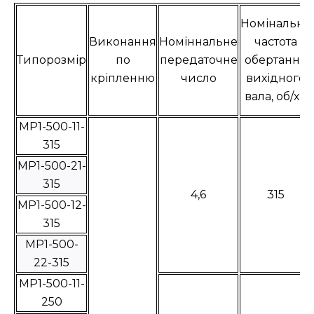
Номінальна
Виконання
Номіннальне
частота
Типорозмір
по
передаточне
обертання
кріпленню
число
вихідного
вала, об/хв
МР1-500-11-
315
МР1-500-21-
315
4,6
315
МР1-500-12-
315
МР1-500-
22-315
МР1-500-11-
250