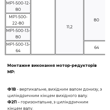
MP1-500-12-
80
МР1-500-
80
22-80
11,2
МР1-500-13-
80
МР1-500-13-
64
64
Монтажне виконання мотор-редукторів
МР:
Ф1В
- вертикальне, вихідним валом донизу, з
циліндричним кінцем вихідного валу.
Ф2П
– горизонтальне, з циліндричним
кінцем валу.