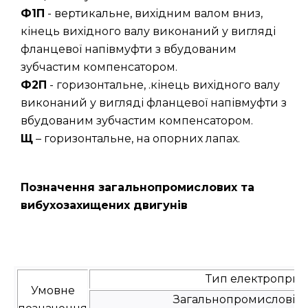
Ф1П
- вертикальне, вихідним валом вниз,
кінець вихідного валу виконаний у вигляді
фланцевої напівмуфти з вбудованим
зубчастим компенсатором.
Ф2П
- горизонтальне, .кінець вихідного валу
виконаний у вигляді фланцевої напівмуфти з
вбудованим зубчастим компенсатором.
Щ
– горизонтальне, на опорних лапах.
Позначення загальнопромислових та
вибухозахищених двигунів
Тип електроприв
Умовне
Загальнопромислові