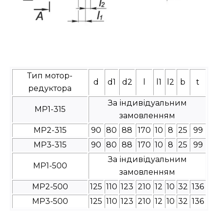
Тип мотор-
d
d1
d2
l
l1
l2
b
t
редуктора
За індивідуальним
МР1-315
замовленням
МР2-315
90
80
88
170
10
8
25
99
МР3-315
90
80
88
170
10
8
25
99
За індивідуальним
МР1-500
замовленням
МР2-500
125
110
123
210
12
10
32
136
МР3-500
125
110
123
210
12
10
32
136