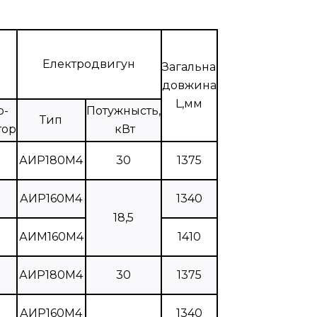
Електродвигун
Загальна
довжина
L,мм
р-
Потужнысть,
Тип
тор
кВт
АИР180М4
30
1375
АИР160М4
1340
18,5
АИМ160М4
1410
АИР180М4
30
1375
АИР160М4
1340