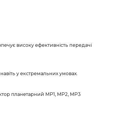
зпечує високу ефективність передачі
навіть у екстремальних умовах.
уктор планетарний МР1, МР2, МР3