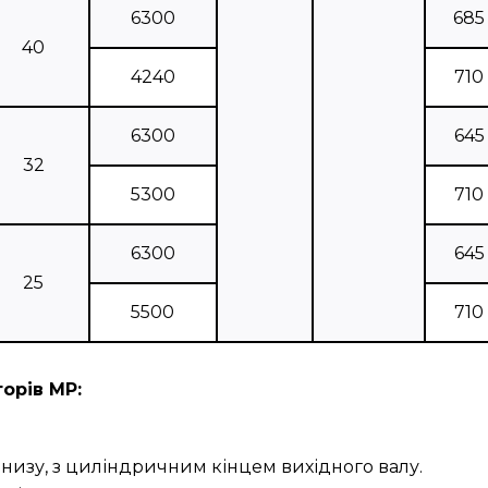
6300
685
40
4240
710
6300
645
32
5300
710
6300
645
25
5500
710
орів МР:
низу, з циліндричним кінцем вихідного валу.