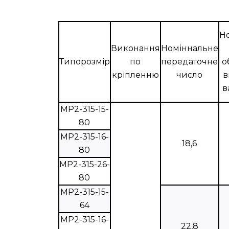
Н
Виконання
Номіннальне
Типорозмір
по
передаточне
о
кріпленню
число
в
в
МР2-315-15-
80
МР2-315-16-
18,6
80
МР2-315-26-
80
МР2-315-15-
64
МР2-315-16-
22,8