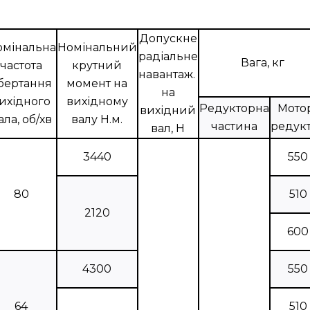
Допускне
омінальна
Номінальний
радіальне
Вага, кг
частота
крутний
навантаж.
бертання
момент на
на
ихідного
вихідному
Редукторна
Мото
вихідний
ала, об/хв
валу Н.м.
частина
редук
вал, Н
3440
550
80
510
2120
600
4300
550
64
510