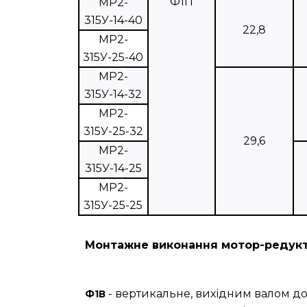
Ф1П
МР2-
315У-14-40
22,8
МР2-
315У-25-40
МР2-
315У-14-32
МР2-
315У-25-32
29,6
МР2-
315У-14-25
МР2-
315У-25-25
Монтажне виконання мотор-редукт
- вертикальне, вихідним валом до
Ф1В