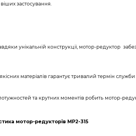
іших застосування.
Завдяки унікальній конструкції, мотор-редуктор
забе
якісних матеріалів гарантує тривалий термін служби 
 потужностей та крутних моментів робить мотор-ред
стика мотор-редукторів МР2-315