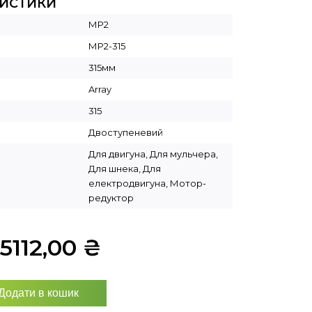
РИСТИКИ
МР2
МР2-315
315мм
Array
315
Двоступеневий
Для двигуна, Для мульчера,
Для шнека, Для
електродвигуна, Мотор-
редуктор
5112,00
₴
Додати в кошик