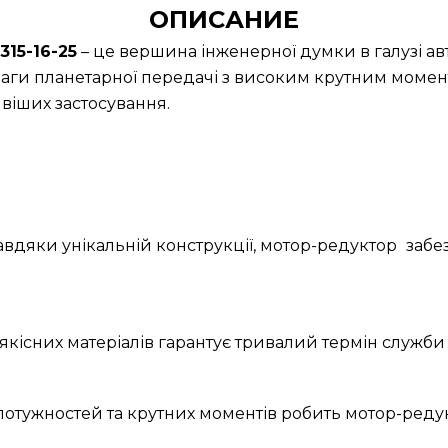
ОПИСАНИЕ
15-16-25
– це вершина інженерної думки в галузі а
аги планетарної передачі з високим крутним момент
іших застосування.
Завдяки унікальній конструкції, мотор-редуктор
забе
якісних матеріалів гарантує тривалий термін служби 
 потужностей та крутних моментів робить мотор-ред