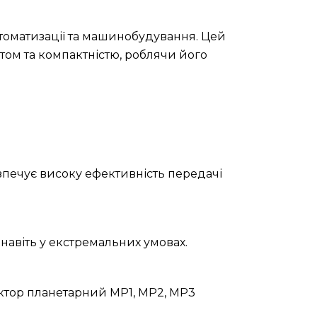
втоматизації та машинобудування. Цей
ом та компактністю, роблячи його
зпечує високу ефективність передачі
навіть у екстремальних умовах.
уктор планетарний МР1, МР2, МР3