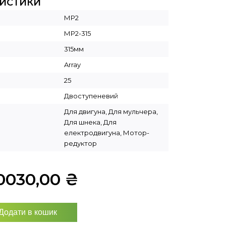
РИСТИКИ
МР2
МР2-315
315мм
Array
25
Двоступеневий
Для двигуна, Для мульчера,
Для шнека, Для
електродвигуна, Мотор-
редуктор
0030,00
₴
Додати в кошик