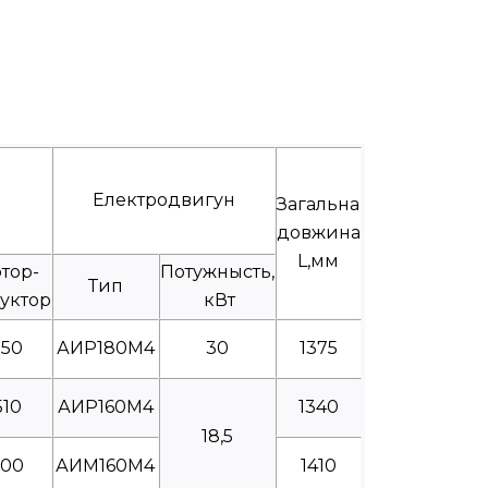
Електродвигун
Загальна
довжина
L,мм
тор-
Потужнысть,
Тип
уктор
кВт
550
АИР180М4
30
1375
510
АИР160М4
1340
18,5
600
АИМ160М4
1410