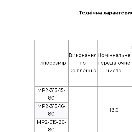
Технічна характери
Виконання
Номіннальне
Типорозмір
по
передаточне
кріпленню
число
МР2-315-15-
80
МР2-315-16-
18,6
80
МР2-315-26-
80