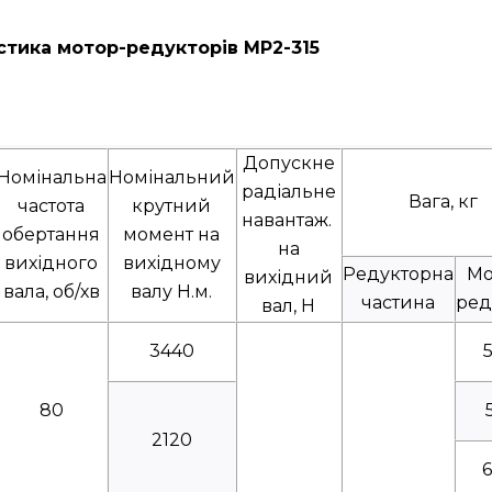
стика мотор-редукторів МР2-315
Допускне
Номінальна
Номінальний
радіальне
Вага, кг
частота
крутний
навантаж.
обертання
момент на
на
вихідного
вихідному
Редукторна
Мо
вихідний
вала, об/хв
валу Н.м.
частина
ред
вал, Н
3440
80
2120