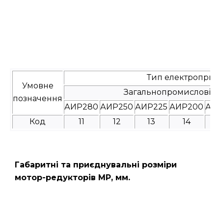
Тип електроприв
Умовне
Загальнопромислові
позначення
АИР280
АИР250
АИР225
АИР200
АИ
Код
11
12
13
14
Габаритні та приєднувальні розміри
мотор-редукторів МР, мм.