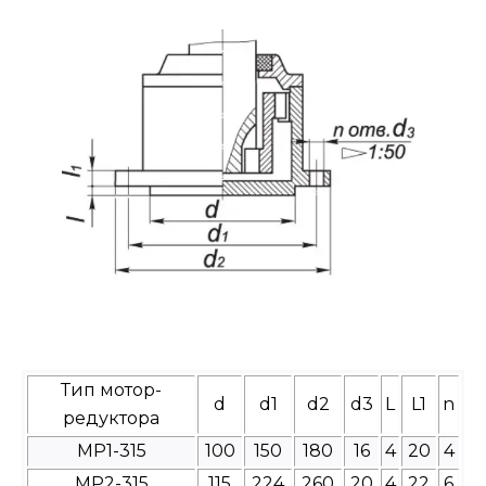
Тип мотор-
d
d1
d2
d3
L
L1
n
редуктора
МР1-315
100
150
180
16
4
20
4
МР2-315
115
224
260
20
4
22
6