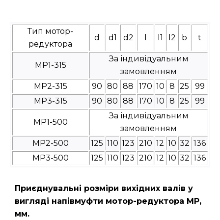
Тип мотор-
d
d1
d2
l
l1
l2
b
t
редуктора
За індивідуальним
МР1-315
замовленням
МР2-315
90
80
88
170
10
8
25
99
МР3-315
90
80
88
170
10
8
25
99
За індивідуальним
МР1-500
замовленням
МР2-500
125
110
123
210
12
10
32
136
МР3-500
125
110
123
210
12
10
32
136
Приєднувальні розміри вихідних валів у
вигляді напівмуфти мотор-редуктора МР,
мм.