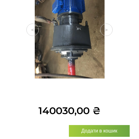
<
>
140030,00
₴
Додати в кошик