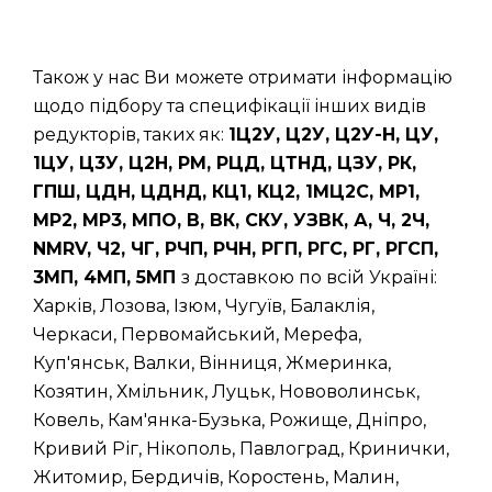
Також у нас Ви можете отримати інформацію
щодо підбору та специфікації інших видів
редукторів, таких як:
1Ц2У, Ц2У, Ц2У-Н, ЦУ,
1ЦУ, Ц3У, Ц2Н, РМ, РЦД, ЦТНД, ЦЗУ, РК,
ГПШ, ЦДН, ЦДНД, КЦ1, КЦ2, 1МЦ2С, МР1,
МР2, МР3, МПО, В, ВК, СКУ, УЗВК, А, Ч, 2Ч,
NMRV, Ч2, ЧГ, РЧП, РЧН, РГП, РГС, РГ, РГСП,
3МП, 4МП, 5МП
з доставкою по всій Україні:
Харків, Лозова, Ізюм, Чугуїв, Балаклія,
Черкаси, Первомайський, Мерефа,
Куп'янськ, Валки, Вінниця, Жмеринка,
Козятин, Хмільник, Луцьк, Нововолинськ,
Ковель, Кам'янка-Бузька, Рожище, Дніпро,
Кривий Ріг, Нікополь, Павлоград, Кринички,
Житомир, Бердичів, Коростень, Малин,