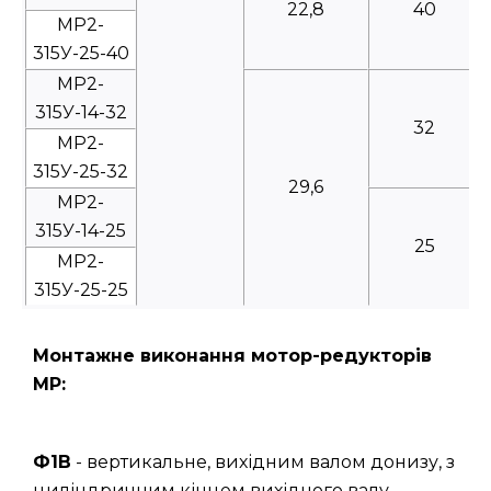
22,8
40
МР2-
315У-25-40
МР2-
315У-14-32
32
МР2-
315У-25-32
29,6
МР2-
315У-14-25
25
МР2-
315У-25-25
Монтажне виконання мотор-редукторів
МР:
Ф1В
- вертикальне, вихідним валом донизу, з
циліндричним кінцем вихідного валу.