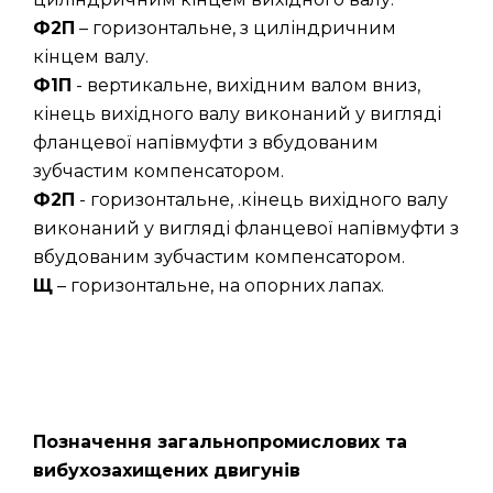
Ф2П
– горизонтальне, з циліндричним
кінцем валу.
Ф1П
- вертикальне, вихідним валом вниз,
кінець вихідного валу виконаний у вигляді
фланцевої напівмуфти з вбудованим
зубчастим компенсатором.
Ф2П
- горизонтальне, .кінець вихідного валу
виконаний у вигляді фланцевої напівмуфти з
вбудованим зубчастим компенсатором.
Щ
– горизонтальне, на опорних лапах.
Позначення загальнопромислових та
вибухозахищених двигунів