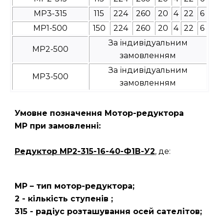
МР3-315
115
224
260
20
4
22
6
МР1-500
150
224
260
20
4
22
6
За індивідуальним
МР2-500
замовленням
За індивідуальним
МР3-500
замовленням
Умовне позначення Мотор-редуктора
МР при замовленні:
Редуктор
МР2-315-16-40-Ф1В-У2
, де:
МР – тип мотор-редуктора;
2 - кількість ступенів ;
315 - радіус розташування осей сателітов;