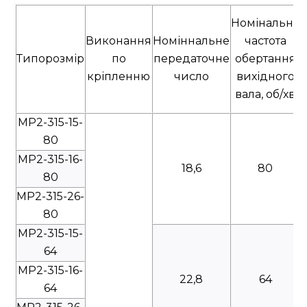
Номінальна
Виконання
Номіннальне
частота
Типорозмір
по
передаточне
обертання
кріпленню
число
вихідного
вала, об/хв
МР2-315-15-
80
МР2-315-16-
18,6
80
80
МР2-315-26-
80
МР2-315-15-
64
МР2-315-16-
22,8
64
64