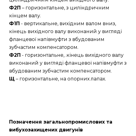
Ф2П
– горизонтальне, з циліндричним
кінцем валу.
Ф1П
- вертикальне, вихідним валом вниз,
кінець вихідного валу виконаний у вигляді
фланцевої напівмуфти з вбудованим
зубчастим компенсатором.
Ф2П
- горизонтальне, .кінець вихідного валу
виконаний у вигляді фланцевої напівмуфти з
вбудованим зубчастим компенсатором.
Щ
– горизонтальне, на опорних лапах.
Позначення загальнопромислових та
вибухозахищених двигунів