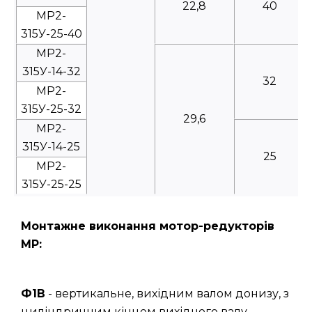
22,8
40
МР2-
315У-25-40
МР2-
315У-14-32
32
МР2-
315У-25-32
29,6
МР2-
315У-14-25
25
МР2-
315У-25-25
Монтажне виконання мотор-редукторів
МР:
Ф1В
- вертикальне, вихідним валом донизу, з
циліндричним кінцем вихідного валу.