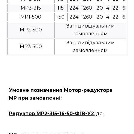
МР3-315
115
224
260
20
4
22
6
МР1-500
150
224
260
20
4
22
6
За індивідуальним
МР2-500
замовленням
За індивідуальним
МР3-500
замовленням
Умовне позначення Мотор-редуктора
МР при замовленні:
Редуктор
МР2-315-16-50-Ф1В-У2
, де: