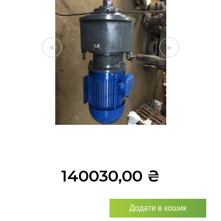
<
>
140030,00
₴
Додати в кошик