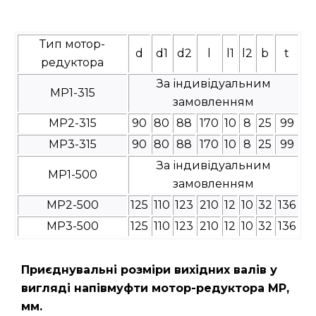
Тип мотор-
d
d1
d2
l
l1
l2
b
t
редуктора
За індивідуальним
МР1-315
замовленням
МР2-315
90
80
88
170
10
8
25
99
МР3-315
90
80
88
170
10
8
25
99
За індивідуальним
МР1-500
замовленням
МР2-500
125
110
123
210
12
10
32
136
МР3-500
125
110
123
210
12
10
32
136
Приєднувальні розміри вихідних валів у
вигляді напівмуфти мотор-редуктора МР,
мм.