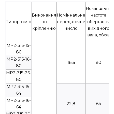
Номінальна
Виконання
Номіннальне
частота
Типорозмір
по
передаточне
обертання
кріпленню
число
вихідного
вала, об/хв
МР2-315-15-
80
МР2-315-16-
18,6
80
80
МР2-315-26-
80
МР2-315-15-
64
МР2-315-16-
22,8
64
64