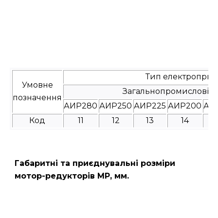
Тип електроприв
Умовне
Загальнопромислові
позначення
АИР280
АИР250
АИР225
АИР200
АИ
Код
11
12
13
14
Габаритні та приєднувальні розміри
мотор-редукторів МР, мм.