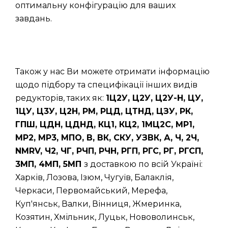
оптимальну конфігурацію для ваших
завдань.
Також у нас Ви можете отримати інформацію
щодо підбору та специфікації інших видів
редукторів, таких як:
1Ц2У, Ц2У, Ц2У-Н, ЦУ,
1ЦУ, Ц3У, Ц2Н, РМ, РЦД, ЦТНД, ЦЗУ, РК,
ГПШ, ЦДН, ЦДНД, КЦ1, КЦ2, 1МЦ2С, МР1,
МР2, МР3, МПО, В, ВК, СКУ, УЗВК, А, Ч, 2Ч,
NMRV, Ч2, ЧГ, РЧП, РЧН, РГП, РГС, РГ, РГСП,
3МП, 4МП, 5МП
з доставкою по всій Україні:
Харків, Лозова, Ізюм, Чугуїв, Балаклія,
Черкаси, Первомайський, Мерефа,
Куп'янськ, Валки, Вінниця, Жмеринка,
Козятин, Хмільник, Луцьк, Нововолинськ,