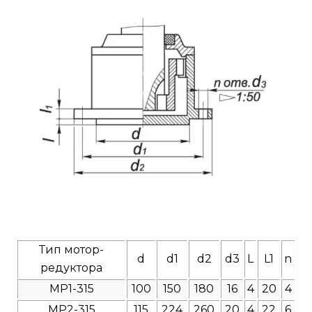
Тип мотор-
d
d1
d2
d3
L
L1
n
редуктора
МР1-315
100
150
180
16
4
20
4
МР2-315
115
224
260
20
4
22
6