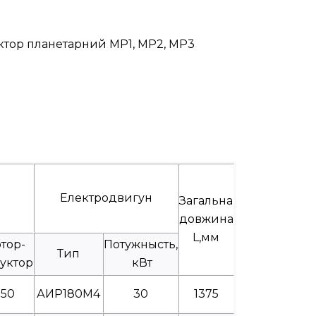
уктор планетарний МР1, МР2, МР3
Електродвигун
Загальна
довжина
L,мм
тор-
Потужнысть,
Тип
уктор
кВт
550
АИР180М4
30
1375