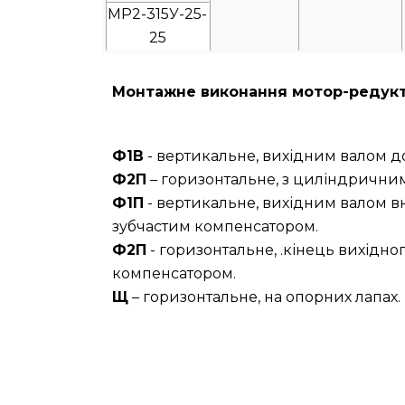
МР2-315У-25-
25
Монтажне виконання мотор-редукт
Ф1В
- вертикальне, вихідним валом д
Ф2П
– горизонтальне, з циліндричним
Ф1П
- вертикальне, вихідним валом в
зубчастим компенсатором.
Ф2П
- горизонтальне, .кінець вихідн
компенсатором.
Щ
– горизонтальне, на опорних лапах.