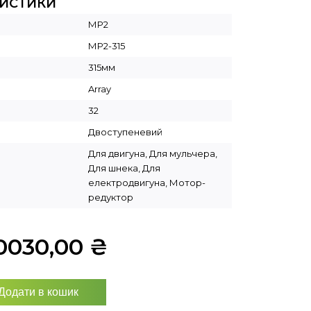
РИСТИКИ
МР2
МР2-315
315мм
Array
32
Двоступеневий
Для двигуна, Для мульчера,
Для шнека, Для
електродвигуна, Мотор-
редуктор
0030,00
₴
Додати в кошик