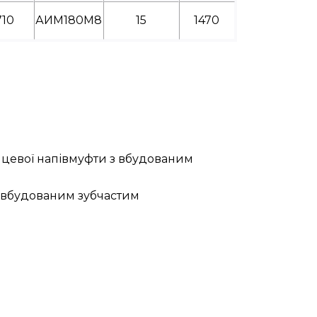
710
АИМ180М8
15
1470
нцевої напівмуфти з вбудованим
з вбудованим зубчастим