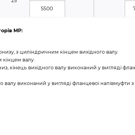
25
5500
орів МР:
онизу, з циліндричним кінцем вихідного валу.
 кінцем валу.
низ, кінець вихідного валу виконаний у вигляді фла
ого валу виконаний у вигляді фланцевої напівмуфти 