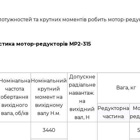
 потужностей та крутних моментів робить мотор-ред
стика мотор-редукторів МР2-315
Допускне
Номінальна
Номінальний
радіальне
Вага, кг
частота
крутний
навантаж.
обертання
момент на
на
вихідного
вихідному
Редукторна
Мо
вихідний
вала, об/хв
валу Н.м.
частина
ред
вал, Н
3440