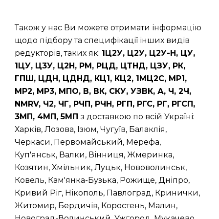
Також у нас Ви можете отримати інформацію
щодо підбору та специфікації інших видів
редукторів, таких як:
1Ц2У, Ц2У, Ц2У-Н, ЦУ,
1ЦУ, Ц3У, Ц2Н, РМ, РЦД, ЦТНД, ЦЗУ, РК,
ГПШ, ЦДН, ЦДНД, КЦ1, КЦ2, 1МЦ2С, МР1,
МР2, МР3, МПО, В, ВК, СКУ, УЗВК, А, Ч, 2Ч,
NMRV, Ч2, ЧГ, РЧП, РЧН, РГП, РГС, РГ, РГСП,
3МП, 4МП, 5МП
з доставкою по всій Україні:
Харків, Лозова, Ізюм, Чугуїв, Балаклія,
Черкаси, Первомайський, Мерефа,
Куп'янськ, Валки, Вінниця, Жмеринка,
Козятин, Хмільник, Луцьк, Нововолинськ,
Ковель, Кам'янка-Бузька, Рожище, Дніпро,
Кривий Ріг, Нікополь, Павлоград, Кринички,
Житомир, Бердичів, Коростень, Малин,
Новоград-Волинський, Ужгород, Мукачево,