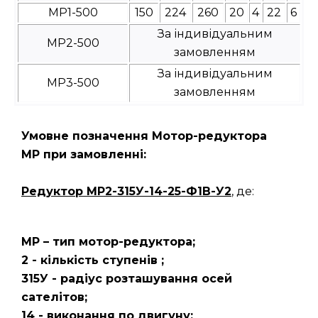
МР1-500
150
224
260
20
4
22
6
За індивідуальним
МР2-500
замовленням
За індивідуальним
МР3-500
замовленням
Умовне позначення Мотор-редуктора
МР при замовленні:
Редуктор
МР2-315У-14-25-Ф1В-У2
, де:
МР – тип мотор-редуктора;
2 - кількість ступенів ;
315У - радіус розташування осей
сателітов;
14 - виконання по двигуну;