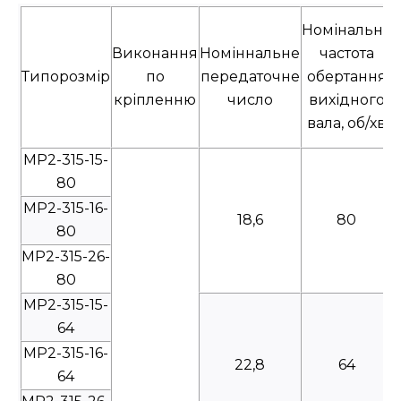
Номінальна
Виконання
Номіннальне
частота
Типорозмір
по
передаточне
обертання
кріпленню
число
вихідного
вала, об/хв
МР2-315-15-
80
МР2-315-16-
18,6
80
80
МР2-315-26-
80
МР2-315-15-
64
МР2-315-16-
22,8
64
64