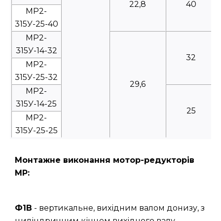
22,8
40
МР2-
315У-25-40
МР2-
315У-14-32
32
МР2-
315У-25-32
29,6
МР2-
315У-14-25
25
МР2-
315У-25-25
Монтажне виконання мотор-редукторів
МР:
Ф1В
- вертикальне, вихідним валом донизу, з
циліндричним кінцем вихідного валу.