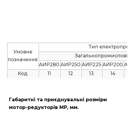
Тип електроприв
Умовне
Загальнопромислові
позначення
АИР280
АИР250
АИР225
АИР200
АИ
Код
11
12
13
14
Габаритні та приєднувальні розміри
мотор-редукторів МР, мм.