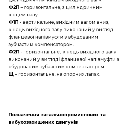
Ф2П
– горизонтальне, з циліндричним
кінцем валу.
Ф1П
- вертикальне, вихідним валом вниз,
кінець вихідного валу виконаний у вигляді
фланцевої напівмуфти з вбудованим
зубчастим компенсатором.
Ф2П
- горизонтальне, .кінець вихідного валу
виконаний у вигляді фланцевої напівмуфти з
вбудованим зубчастим компенсатором.
Щ
– горизонтальне, на опорних лапах.
Позначення загальнопромислових та
вибухозахищених двигунів