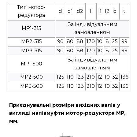
Тип мотор-
d
d1
d2
l
l1
l2
b
t
редуктора
За індивідуальним
МР1-315
замовленням
МР2-315
90
80
88
170
10
8
25
99
МР3-315
90
80
88
170
10
8
25
99
За індивідуальним
МР1-500
замовленням
МР2-500
125
110
123
210
12
10
32
136
МР3-500
125
110
123
210
12
10
32
136
Приєднувальні розміри вихідних валів у
вигляді напівмуфти мотор-редуктора МР,
мм.