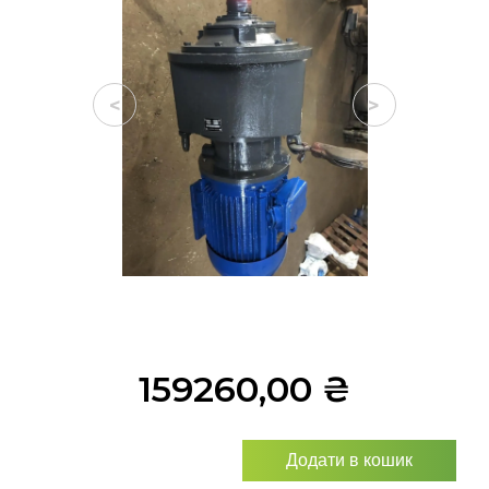
<
>
159260,00
₴
Додати в кошик