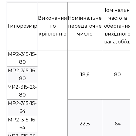
Номінальна
Виконання
Номіннальне
частота
Типорозмір
по
передаточне
обертання
кріпленню
число
вихідного
вала, об/хв
МР2-315-15-
80
МР2-315-16-
18,6
80
80
МР2-315-26-
80
МР2-315-15-
64
МР2-315-16-
22,8
64
64