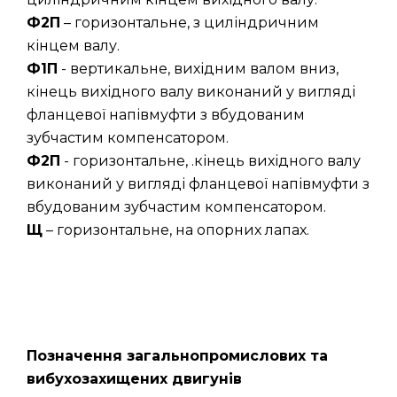
Ф2П
– горизонтальне, з циліндричним
кінцем валу.
Ф1П
- вертикальне, вихідним валом вниз,
кінець вихідного валу виконаний у вигляді
фланцевої напівмуфти з вбудованим
зубчастим компенсатором.
Ф2П
- горизонтальне, .кінець вихідного валу
виконаний у вигляді фланцевої напівмуфти з
вбудованим зубчастим компенсатором.
Щ
– горизонтальне, на опорних лапах.
Позначення загальнопромислових та
вибухозахищених двигунів