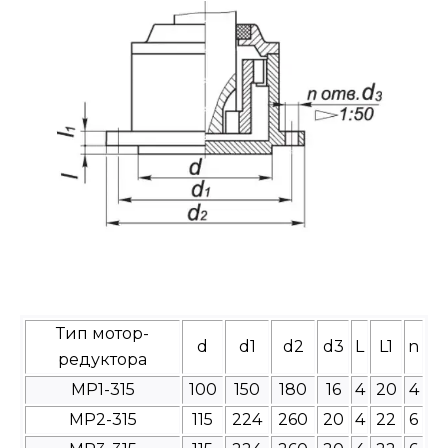
Тип мотор-
d
d1
d2
d3
L
L1
n
редуктора
МР1-315
100
150
180
16
4
20
4
МР2-315
115
224
260
20
4
22
6