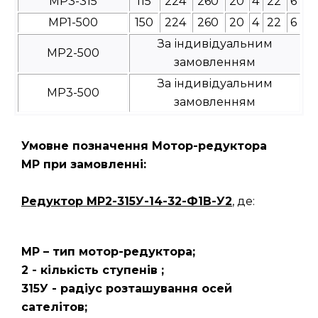
МР3-315
115
224
260
20
4
22
6
МР1-500
150
224
260
20
4
22
6
За індивідуальним
МР2-500
замовленням
За індивідуальним
МР3-500
замовленням
Умовне позначення Мотор-редуктора
МР при замовленні:
Редуктор
МР2-315У-14-32-Ф1В-У2
, де:
МР – тип мотор-редуктора;
2 - кількість ступенів ;
315У - радіус розташування осей
сателітов;