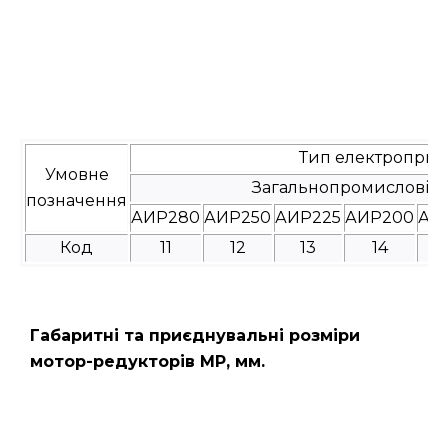
Тип електроприв
Умовне
Загальнопромислові
позначення
АИР280
АИР250
АИР225
АИР200
АИ
Код
11
12
13
14
Габаритні та приєднувальні розміри
мотор-редукторів МР, мм.