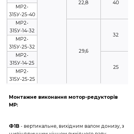
22,8
40
МР2-
315У-25-40
МР2-
315У-14-32
32
МР2-
315У-25-32
29,6
МР2-
315У-14-25
25
МР2-
315У-25-25
Монтажне виконання мотор-редукторів
МР:
Ф1В
- вертикальне, вихідним валом донизу, з
циліндричним кінцем вихідного валу.