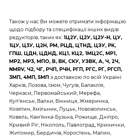
Також у нас Ви можете отримати інформацію
щодо підбору та специфікації інших видів
редукторів, таких як:
1Ц2У, Ц2У, Ц2У-Н, ЦУ,
1ЦУ, Ц3У, Ц2Н, РМ, РЦД, ЦТНД, ЦЗУ, РК,
ГПШ, ЦДН, ЦДНД, КЦ1, КЦ2, 1МЦ2С, МР1,
МР2, МР3, МПО, В, ВК, СКУ, УЗВК, А, Ч, 2Ч,
NMRV, Ч2, ЧГ, РЧП, РЧН, РГП, РГС, РГ, РГСП,
3МП, 4МП, 5МП
з доставкою по всій Україні:
Харків, Лозова, Ізюм, Чугуїв, Балаклія,
Черкаси, Первомайський, Мерефа,
Куп'янськ, Валки, Вінниця, Жмеринка,
Козятин, Хмільник, Луцьк, Нововолинськ,
Ковель, Кам'янка-Бузька, Рожище, Дніпро,
Кривий Ріг, Нікополь, Павлоград, Кринички,
Житомир, Бердичів, Коростень, Малин,