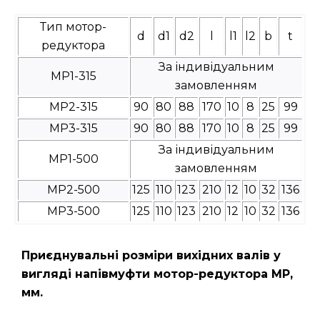
Тип мотор-
d
d1
d2
l
l1
l2
b
t
редуктора
За індивідуальним
МР1-315
замовленням
МР2-315
90
80
88
170
10
8
25
99
МР3-315
90
80
88
170
10
8
25
99
За індивідуальним
МР1-500
замовленням
МР2-500
125
110
123
210
12
10
32
136
МР3-500
125
110
123
210
12
10
32
136
Приєднувальні розміри вихідних валів у
вигляді напівмуфти мотор-редуктора МР,
мм.