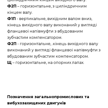
Ф2П
– горизонтальне, з циліндричним
кінцем валу.
Ф1П
- вертикальне, вихідним валом вниз,
кінець вихідного валу виконаний у вигляді
фланцевої напівмуфти з вбудованим
зубчастим компенсатором.
Ф2П
- горизонтальне, .кінець вихідного валу
виконаний у вигляді фланцевої напівмуфти з
вбудованим зубчастим компенсатором.
Щ
– горизонтальне, на опорних лапах.
Позначення загальнопромислових та
вибухозахищених двигунів