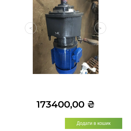
<
>
173400,00
₴
Додати в кошик