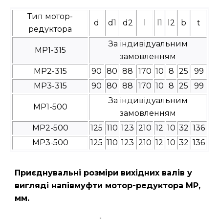
Тип мотор-
d
d1
d2
l
l1
l2
b
t
редуктора
За індивідуальним
МР1-315
замовленням
МР2-315
90
80
88
170
10
8
25
99
МР3-315
90
80
88
170
10
8
25
99
За індивідуальним
МР1-500
замовленням
МР2-500
125
110
123
210
12
10
32
136
МР3-500
125
110
123
210
12
10
32
136
Приєднувальні розміри вихідних валів у
вигляді напівмуфти мотор-редуктора МР,
мм.