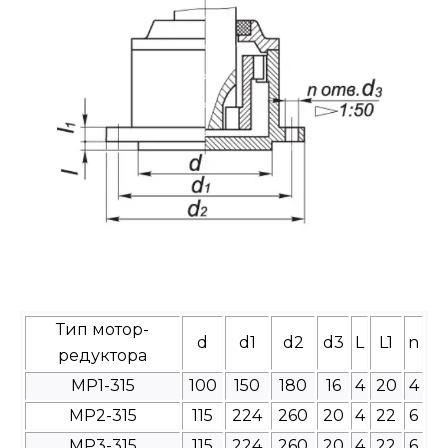
Тип мотор-
d
d1
d2
d3
L
L1
n
редуктора
МР1-315
100
150
180
16
4
20
4
МР2-315
115
224
260
20
4
22
6
МР3-315
115
224
260
20
4
22
6