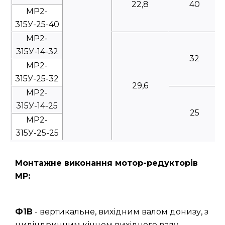
22,8
40
МР2-
315У-25-40
МР2-
315У-14-32
32
МР2-
315У-25-32
29,6
МР2-
315У-14-25
25
МР2-
315У-25-25
Монтажне виконання мотор-редукторів
МР:
Ф1В
- вертикальне, вихідним валом донизу, з
циліндричним кінцем вихідного валу.