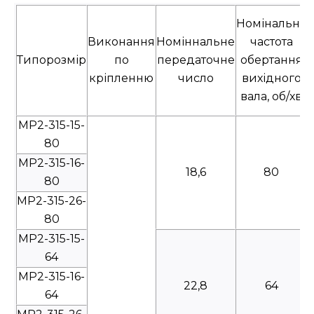
Номінальна
Виконання
Номіннальне
частота
Типорозмір
по
передаточне
обертання
кріпленню
число
вихідного
вала, об/хв
МР2-315-15-
80
МР2-315-16-
18,6
80
80
МР2-315-26-
80
МР2-315-15-
64
МР2-315-16-
22,8
64
64