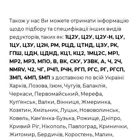
Також у нас Ви можете отримати інформацію
щодо підбору та специфікації інших видів
редукторів, таких як:
1Ц2У, Ц2У, Ц2У-Н, ЦУ,
1ЦУ, Ц3У, Ц2Н, РМ, РЦД, ЦТНД, ЦЗУ, РК,
ГПШ, ЦДН, ЦДНД, КЦ1, КЦ2, 1МЦ2С, МР1,
МР2, МР3, МПО, В, ВК, СКУ, УЗВК, А, Ч, 2Ч,
NMRV, Ч2, ЧГ, РЧП, РЧН, РГП, РГС, РГ, РГСП,
3МП, 4МП, 5МП
з доставкою по всій Україні:
Харків, Лозова, Ізюм, Чугуїв, Балаклія,
Черкаси, Первомайський, Мерефа,
Куп'янськ, Валки, Вінниця, Жмеринка,
Козятин, Хмільник, Луцьк, Нововолинськ,
Ковель, Кам'янка-Бузька, Рожище, Дніпро,
Кривий Ріг, Нікополь, Павлоград, Кринички,
Житомир, Бердичів, Коростень, Малин,