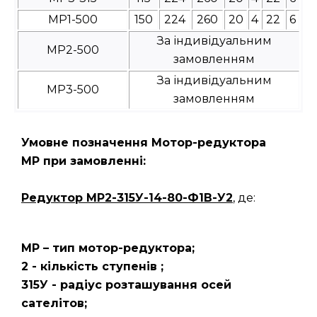
МР1-500
150
224
260
20
4
22
6
За індивідуальним
МР2-500
замовленням
За індивідуальним
МР3-500
замовленням
Умовне позначення Мотор-редуктора
МР при замовленні:
Редуктор
МР2-315У-14-80-Ф1В-У2
, де:
МР – тип мотор-редуктора;
2 - кількість ступенів ;
315У - радіус розташування осей
сателітов;