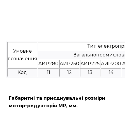
Тип електроприв
Умовне
Загальнопромислові
позначення
АИР280
АИР250
АИР225
АИР200
АИ
Код
11
12
13
14
Габаритні та приєднувальні розміри
мотор-редукторів МР, мм.