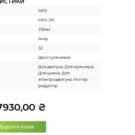
РИСТИКИ
МР2
МР2-315
315мм
Array
32
Двоступеневий
Для двигуна, Для мульчера,
Для шнека, Для
електродвигуна, Мотор-
редуктор
7930,00
₴
Додати в кошик