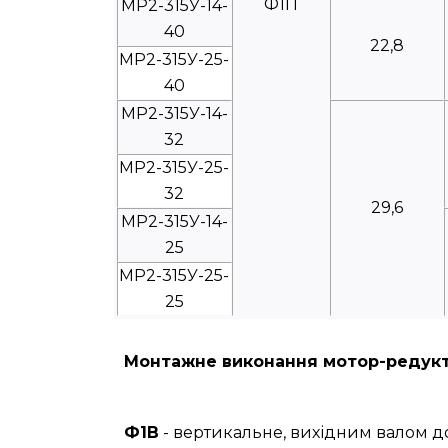
Ф1П
МР2-315У-14-
40
22,8
МР2-315У-25-
40
МР2-315У-14-
32
МР2-315У-25-
32
29,6
МР2-315У-14-
25
МР2-315У-25-
25
Монтажне виконання мотор-редукт
Ф1В
- вертикальне, вихідним валом д