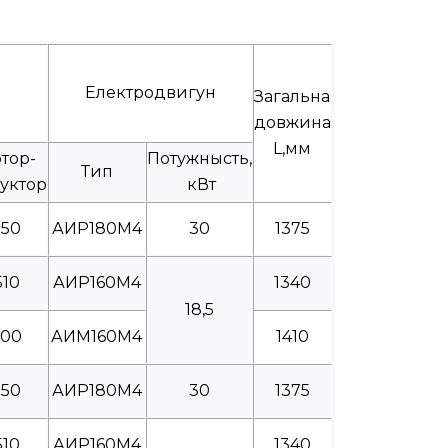
Електродвигун
Загальна
довжина
L,мм
тор-
Потужнысть,
Тип
уктор
кВт
550
АИР180М4
30
1375
510
АИР160М4
1340
18,5
600
АИМ160М4
1410
550
АИР180М4
30
1375
510
АИР160М4
1340