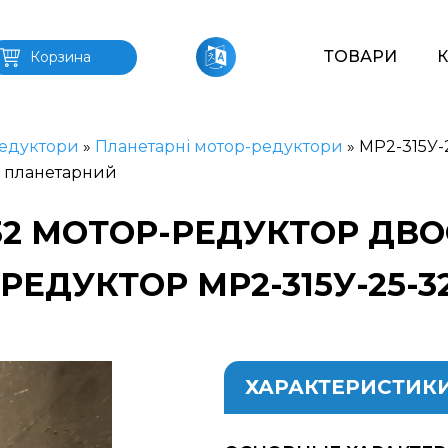
ТОВАРИ
Корзина
едуктори
»
Планетарні мотор-редуктори
»
МР2-315У-
2 планетарний
-32 МОТОР-РЕДУКТОР Д
РЕДУКТОР МР2-315У-25-
ХАРАКТЕРИСТИК