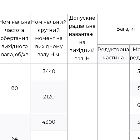
Допускне
Номінальна
Номінальний
радіальне
Вага, кг
частота
крутний
навантаж.
обертання
момент на
на
вихідного
вихідному
Редукторна
Мо
вихідний
вала, об/хв
валу Н.м.
частина
ред
вал, Н
3440
80
2120
4300
64