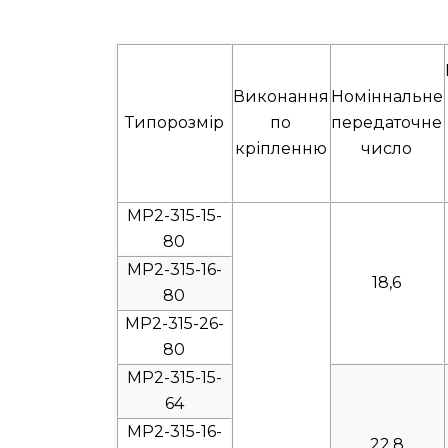
Виконання
Номіннальне
Типорозмір
по
передаточне
кріпленню
число
МР2-315-15-
80
МР2-315-16-
18,6
80
МР2-315-26-
80
МР2-315-15-
64
МР2-315-16-
22,8