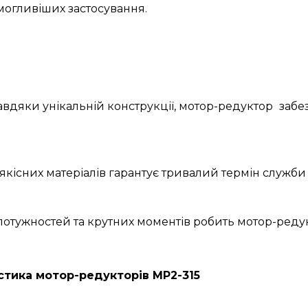
огливіших застосування.
Завдяки унікальній конструкції, мотор-редуктор
забе
якісних матеріалів гарантує тривалий термін служби 
 потужностей та крутних моментів робить мотор-ред
стика мотор-редукторів МР2-315