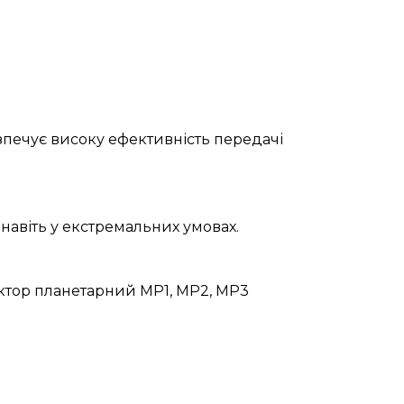
зпечує високу ефективність передачі
навіть у екстремальних умовах.
уктор планетарний МР1, МР2, МР3