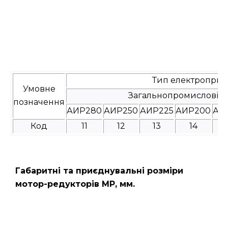
Тип електроприв
Умовне
Загальнопромислові
позначення
АИР280
АИР250
АИР225
АИР200
АИ
Код
11
12
13
14
Габаритні та приєднувальні розміри
мотор-редукторів МР, мм.