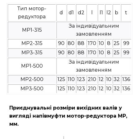
Тип мотор-
d
d1
d2
l
l1
l2
b
t
редуктора
За індивідуальним
МР1-315
замовленням
МР2-315
90
80
88
170
10
8
25
99
МР3-315
90
80
88
170
10
8
25
99
За індивідуальним
МР1-500
замовленням
МР2-500
125
110
123
210
12
10
32
136
МР3-500
125
110
123
210
12
10
32
136
Приєднувальні розміри вихідних валів у
вигляді напівмуфти мотор-редуктора МР,
мм.