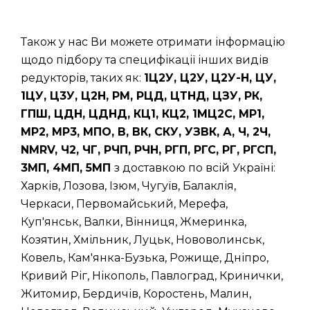
Також у нас Ви можете отримати інформацію
щодо підбору та специфікації інших видів
редукторів, таких як:
1Ц2У, Ц2У, Ц2У-Н, ЦУ,
1ЦУ, Ц3У, Ц2Н, РМ, РЦД, ЦТНД, ЦЗУ, РК,
ГПШ, ЦДН, ЦДНД, КЦ1, КЦ2, 1МЦ2С, МР1,
МР2, МР3, МПО, В, ВК, СКУ, УЗВК, А, Ч, 2Ч,
NMRV, Ч2, ЧГ, РЧП, РЧН, РГП, РГС, РГ, РГСП,
3МП, 4МП, 5МП
з доставкою по всій Україні:
Харків, Лозова, Ізюм, Чугуїв, Балаклія,
Черкаси, Первомайський, Мерефа,
Куп'янськ, Валки, Вінниця, Жмеринка,
Козятин, Хмільник, Луцьк, Нововолинськ,
Ковель, Кам'янка-Бузька, Рожище, Дніпро,
Кривий Ріг, Нікополь, Павлоград, Кринички,
Житомир, Бердичів, Коростень, Малин,