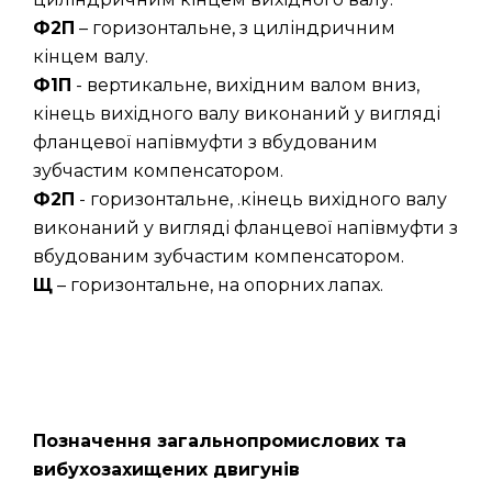
Ф2П
– горизонтальне, з циліндричним
кінцем валу.
Ф1П
- вертикальне, вихідним валом вниз,
кінець вихідного валу виконаний у вигляді
фланцевої напівмуфти з вбудованим
зубчастим компенсатором.
Ф2П
- горизонтальне, .кінець вихідного валу
виконаний у вигляді фланцевої напівмуфти з
вбудованим зубчастим компенсатором.
Щ
– горизонтальне, на опорних лапах.
Позначення загальнопромислових та
вибухозахищених двигунів