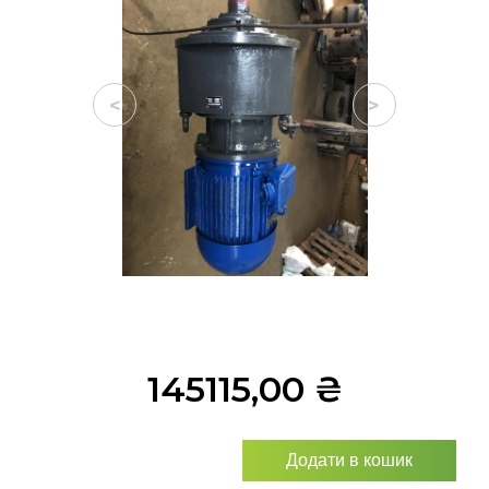
<
>
145115,00
₴
Додати в кошик