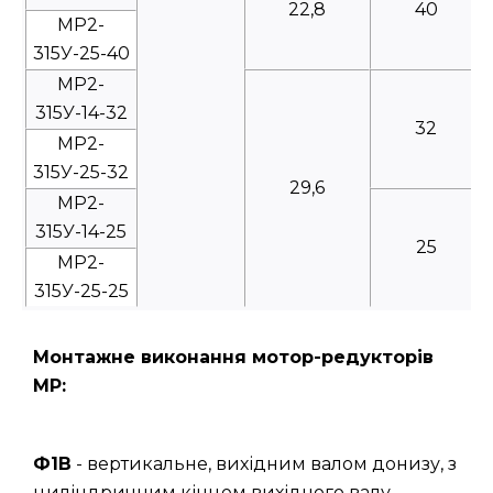
22,8
40
МР2-
315У-25-40
МР2-
315У-14-32
32
МР2-
315У-25-32
29,6
МР2-
315У-14-25
25
МР2-
315У-25-25
Монтажне виконання мотор-редукторів
МР:
Ф1В
- вертикальне, вихідним валом донизу, з
циліндричним кінцем вихідного валу.