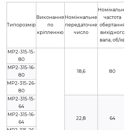
Номінальна
Виконання
Номіннальне
частота
Типорозмір
по
передаточне
обертання
кріпленню
число
вихідного
вала, об/хв
МР2-315-15-
80
МР2-315-16-
18,6
80
80
МР2-315-26-
80
МР2-315-15-
64
МР2-315-16-
22,8
64
64