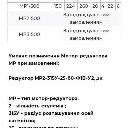
МР1-500
150
224
260
20
4
22
6
За індивідуальним
МР2-500
замовленням
За індивідуальним
МР3-500
замовленням
Умовне позначення Мотор-редуктора
МР при замовленні:
Редуктор
МР2-315У-25-80-Ф1В-У2
, де:
МР – тип мотор-редуктора;
2 - кількість ступенів ;
315У - радіус розташування осей
сателітов;