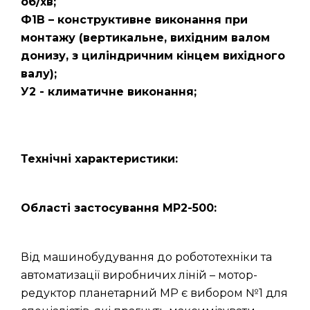
об/хв;
Ф1В – конструктивне виконання при
монтажу (вертикальне, вихідним валом
донизу, з циліндричним кінцем вихідного
валу);
У2 - климатичне виконання;
Технічні характеристики:
Області застосування МР2-500:
Від машинобудування до робототехніки та
автоматизації виробничих ліній – мотор-
редуктор планетарний МР є вибором №1 для