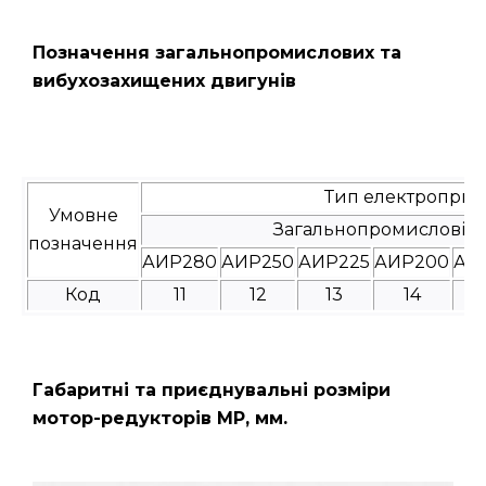
Позначення загальнопромислових та
вибухозахищених двигунів
Тип електроприв
Умовне
Загальнопромислові
позначення
АИР280
АИР250
АИР225
АИР200
АИ
Код
11
12
13
14
Габаритні та приєднувальні розміри
мотор-редукторів МР, мм.