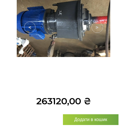
<
>
263120,00
₴
Додати в кошик