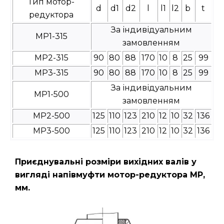
Тип мотор-
d
d1
d2
l
l1
l2
b
t
редуктора
За індивідуальним
МР1-315
замовленням
МР2-315
90
80
88
170
10
8
25
99
МР3-315
90
80
88
170
10
8
25
99
За індивідуальним
МР1-500
замовленням
МР2-500
125
110
123
210
12
10
32
136
МР3-500
125
110
123
210
12
10
32
136
Приєднувальні розміри вихідних валів у
вигляді напівмуфти мотор-редуктора МР,
мм.