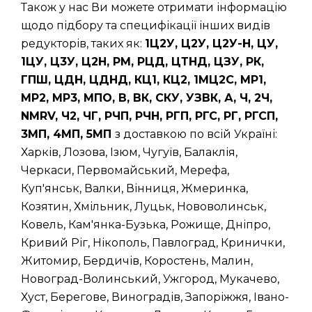
Також у нас Ви можете отримати інформацію
щодо підбору та специфікації інших видів
редукторів, таких як:
1Ц2У, Ц2У, Ц2У-Н, ЦУ,
1ЦУ, Ц3У, Ц2Н, РМ, РЦД, ЦТНД, ЦЗУ, РК,
ГПШ, ЦДН, ЦДНД, КЦ1, КЦ2, 1МЦ2С, МР1,
МР2, МР3, МПО, В, ВК, СКУ, УЗВК, А, Ч, 2Ч,
NMRV, Ч2, ЧГ, РЧП, РЧН, РГП, РГС, РГ, РГСП,
3МП, 4МП, 5МП
з доставкою по всій Україні:
Харків, Лозова, Ізюм, Чугуїв, Балаклія,
Черкаси, Первомайський, Мерефа,
Куп'янськ, Валки, Вінниця, Жмеринка,
Козятин, Хмільник, Луцьк, Нововолинськ,
Ковель, Кам'янка-Бузька, Рожище, Дніпро,
Кривий Ріг, Нікополь, Павлоград, Кринички,
Житомир, Бердичів, Коростень, Малин,
Новоград-Волинський, Ужгород, Мукачево,
Хуст, Берегове, Виноградів, Запоріжжя, Івано-