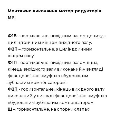
Монтажне виконання мотор-редукторів
МР:
Ф1В
- вертикальне, вихідним валом донизу, з
циліндричним кінцем вихідного валу.
Ф2П
– горизонтальне, з циліндричним
кінцем валу.
Ф1П
- вертикальне, вихідним валом вниз,
кінець вихідного валу виконаний у вигляді
фланцевої напівмуфти з вбудованим
зубчастим компенсатором.
Ф2П
- горизонтальне, .кінець вихідного валу
виконаний у вигляді фланцевої напівмуфти з
вбудованим зубчастим компенсатором.
Щ
– горизонтальне, на опорних лапах.