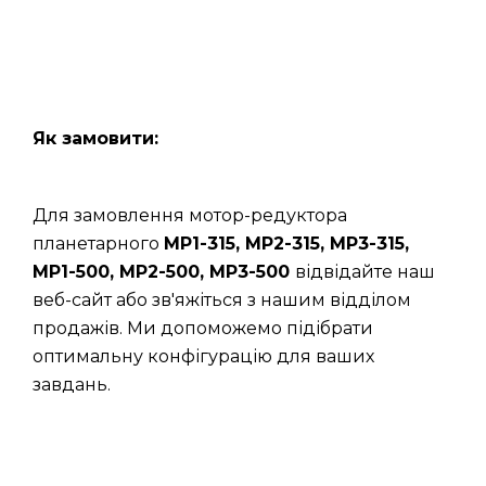
Як замовити:
Для замовлення мотор-редуктора
планетарного
МР1-315, МР2-315, МР3-315,
МР1-500, МР2-500, МР3-500
відвідайте наш
веб-сайт або зв'яжіться з нашим відділом
продажів. Ми допоможемо підібрати
оптимальну конфігурацію для ваших
завдань.