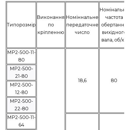
Номінальна
Виконання
Номіннальне
частота
Типорозмір
по
передаточне
обертання
кріпленню
число
вихідного
вала, об/хв
МР2-500-11-
80
МР2-500-
21-80
18,6
80
МР2-500-
12-80
МР2-500-
22-80
МР2-500-11-
64