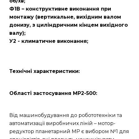
об/хв;
Ф1В – конструктивне виконання при
монтажу (вертикальне, вихідним валом
донизу, з циліндричним кінцем вихідного
валу);
У2 - климатичне виконання;
Технічні характеристики:
Області застосування МР2-500:
Від машинобудування до робототехніки та
автоматизації виробничих ліній – мотор-
редуктор планетарний МР є вибором №1 для