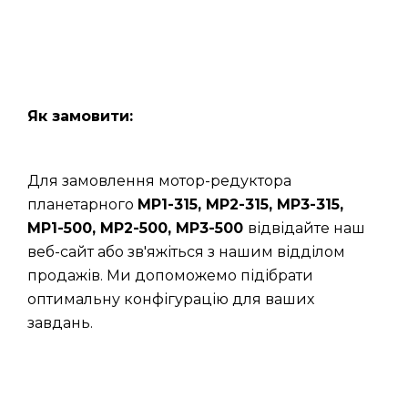
Як замовити:
Для замовлення мотор-редуктора
планетарного
МР1-315, МР2-315, МР3-315,
МР1-500, МР2-500, МР3-500
відвідайте наш
веб-сайт або зв'яжіться з нашим відділом
продажів. Ми допоможемо підібрати
оптимальну конфігурацію для ваших
завдань.