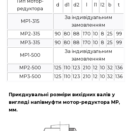
Тип мотор-
d
d1
d2
l
l1
l2
b
t
редуктора
За індивідуальним
МР1-315
замовленням
МР2-315
90
80
88
170
10
8
25
99
МР3-315
90
80
88
170
10
8
25
99
За індивідуальним
МР1-500
замовленням
МР2-500
125
110
123
210
12
10
32
136
МР3-500
125
110
123
210
12
10
32
136
Приєднувальні розміри вихідних валів у
вигляді напівмуфти мотор-редуктора МР,
мм.