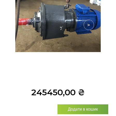
<
>
245450,00
₴
Додати в кошик