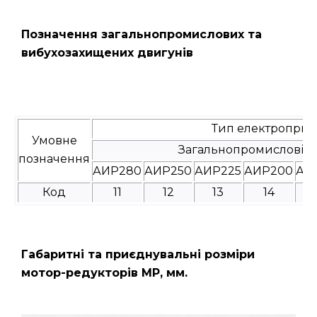
Позначення загальнопромислових та
вибухозахищених двигунів
Тип електроприв
Умовне
Загальнопромислові
позначення
АИР280
АИР250
АИР225
АИР200
АИ
Код
11
12
13
14
Габаритні та приєднувальні розміри
мотор-редукторів МР, мм.