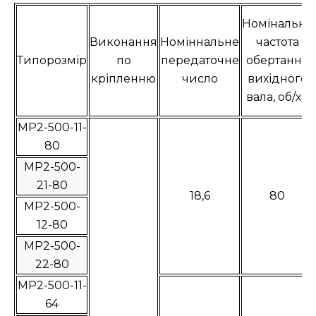
Номінальна
Виконання
Номіннальне
частота
Типорозмір
по
передаточне
обертання
кріпленню
число
вихідного
вала, об/хв
МР2-500-11-
80
МР2-500-
21-80
18,6
80
МР2-500-
12-80
МР2-500-
22-80
МР2-500-11-
64