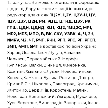
Також у нас Ви можете отримати інформацію
щодо підбору та специфікації інших видів
редукторів, таких як:
1Ц2У, Ц2У, Ц2У-Н, ЦУ,
1ЦУ, Ц3У, Ц2Н, РМ, РЦД, ЦТНД, ЦЗУ, РК,
ГПШ, ЦДН, ЦДНД, КЦ1, КЦ2, 1МЦ2С, МР1,
МР2, МР3, МПО, В, ВК, СКУ, УЗВК, А, Ч, 2Ч,
NMRV, Ч2, ЧГ, РЧП, РЧН, РГП, РГС, РГ, РГСП,
3МП, 4МП, 5МП
з доставкою по всій Україні:
Харків, Лозова, Ізюм, Чугуїв, Балаклія,
Черкаси, Первомайський, Мерефа,
Куп'янськ, Валки, Вінниця, Жмеринка,
Козятин, Хмільник, Луцьк, Нововолинськ,
Ковель, Кам'янка-Бузька, Рожище, Дніпро,
Кривий Ріг, Нікополь, Павлоград, Кринички,
Житомир, Бердичів, Коростень, Малин,
Новоград-Волинський, Ужгород, Мукачево,
Хуст, Берегове, Виноградів, Запоріжжя, Івано-