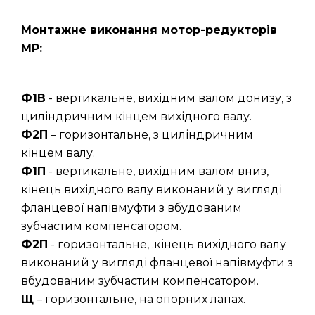
Монтажне виконання мотор-редукторів
МР:
Ф1В
- вертикальне, вихідним валом донизу, з
циліндричним кінцем вихідного валу.
Ф2П
– горизонтальне, з циліндричним
кінцем валу.
Ф1П
- вертикальне, вихідним валом вниз,
кінець вихідного валу виконаний у вигляді
фланцевої напівмуфти з вбудованим
зубчастим компенсатором.
Ф2П
- горизонтальне, .кінець вихідного валу
виконаний у вигляді фланцевої напівмуфти з
вбудованим зубчастим компенсатором.
Щ
– горизонтальне, на опорних лапах.