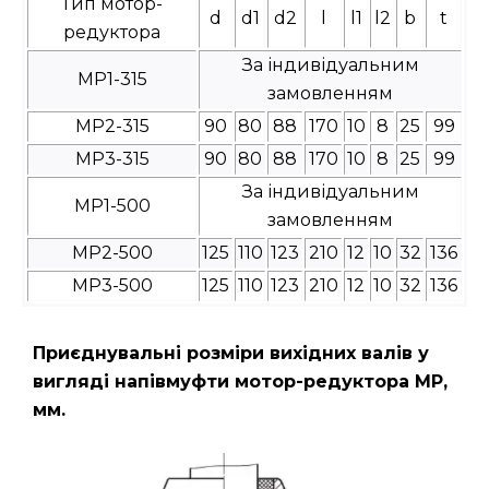
Тип мотор-
d
d1
d2
l
l1
l2
b
t
редуктора
За індивідуальним
МР1-315
замовленням
МР2-315
90
80
88
170
10
8
25
99
МР3-315
90
80
88
170
10
8
25
99
За індивідуальним
МР1-500
замовленням
МР2-500
125
110
123
210
12
10
32
136
МР3-500
125
110
123
210
12
10
32
136
Приєднувальні розміри вихідних валів у
вигляді напівмуфти мотор-редуктора МР,
мм.