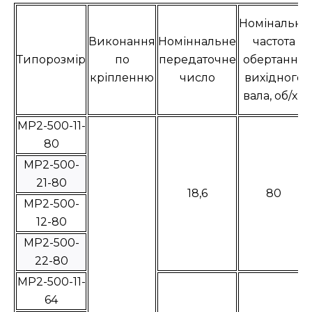
Номінальна
Виконання
Номіннальне
частота
Типорозмір
по
передаточне
обертання
кріпленню
число
вихідного
вала, об/хв
МР2-500-11-
80
МР2-500-
21-80
18,6
80
МР2-500-
12-80
МР2-500-
22-80
МР2-500-11-
64