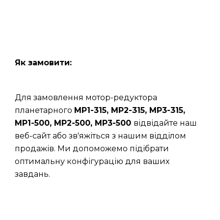
Як замовити:
Для замовлення мотор-редуктора
планетарного
МР1-315, МР2-315, МР3-315,
МР1-500, МР2-500, МР3-500
відвідайте наш
веб-сайт або зв'яжіться з нашим відділом
продажів. Ми допоможемо підібрати
оптимальну конфігурацію для ваших
завдань.