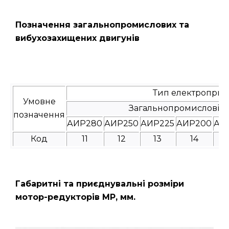
Позначення загальнопромислових та
вибухозахищених двигунів
Тип електроприв
Умовне
Загальнопромислові
позначення
АИР280
АИР250
АИР225
АИР200
АИ
Код
11
12
13
14
Габаритні та приєднувальні розміри
мотор-редукторів МР, мм.