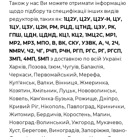
Також у нас Ви можете отримати інформацію
щодо підбору та специфікації інших видів
редукторів, таких як:
1Ц2У, Ц2У, Ц2У-Н, ЦУ,
1ЦУ, Ц3У, Ц2Н, РМ, РЦД, ЦТНД, ЦЗУ, РК,
ГПШ, ЦДН, ЦДНД, КЦ1, КЦ2, 1МЦ2С, МР1,
МР2, МР3, МПО, В, ВК, СКУ, УЗВК, А, Ч, 2Ч,
NMRV, Ч2, ЧГ, РЧП, РЧН, РГП, РГС, РГ, РГСП,
3МП, 4МП, 5МП
з доставкою по всій Україні:
Харків, Лозова, Ізюм, Чугуїв, Балаклія,
Черкаси, Первомайський, Мерефа,
Куп'янськ, Валки, Вінниця, Жмеринка,
Козятин, Хмільник, Луцьк, Нововолинськ,
Ковель, Кам'янка-Бузька, Рожище, Дніпро,
Кривий Ріг, Нікополь, Павлоград, Кринички,
Житомир, Бердичів, Коростень, Малин,
Новоград-Волинський, Ужгород, Мукачево,
Хуст, Берегове, Виноградів, Запоріжжя, Івано-