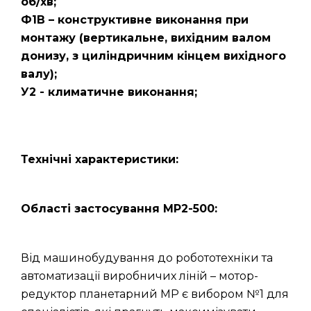
об/хв;
Ф1В – конструктивне виконання при
монтажу (вертикальне, вихідним валом
донизу, з циліндричним кінцем вихідного
валу);
У2 - климатичне виконання;
Технічні характеристики:
Області застосування МР2-500:
Від машинобудування до робототехніки та
автоматизації виробничих ліній – мотор-
редуктор планетарний МР є вибором №1 для