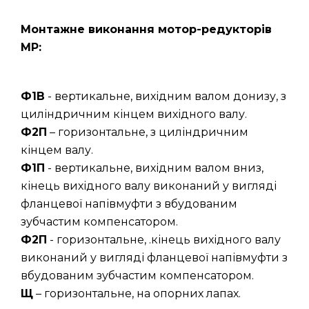
Монтажне виконання мотор-редукторів
МР:
Ф1В
- вертикальне, вихідним валом донизу, з
циліндричним кінцем вихідного валу.
Ф2П
– горизонтальне, з циліндричним
кінцем валу.
Ф1П
- вертикальне, вихідним валом вниз,
кінець вихідного валу виконаний у вигляді
фланцевої напівмуфти з вбудованим
зубчастим компенсатором.
Ф2П
- горизонтальне, .кінець вихідного валу
виконаний у вигляді фланцевої напівмуфти з
вбудованим зубчастим компенсатором.
Щ
– горизонтальне, на опорних лапах.