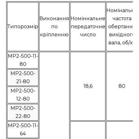
Номінальна
Виконання
Номіннальне
частота
Типорозмір
по
передаточне
обертання
кріпленню
число
вихідного
вала, об/хв
МР2-500-11-
80
МР2-500-
21-80
18,6
80
МР2-500-
12-80
МР2-500-
22-80
МР2-500-11-
64