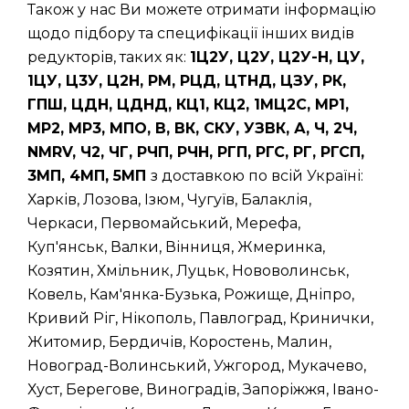
Також у нас Ви можете отримати інформацію
щодо підбору та специфікації інших видів
редукторів, таких як:
1Ц2У, Ц2У, Ц2У-Н, ЦУ,
1ЦУ, Ц3У, Ц2Н, РМ, РЦД, ЦТНД, ЦЗУ, РК,
ГПШ, ЦДН, ЦДНД, КЦ1, КЦ2, 1МЦ2С, МР1,
МР2, МР3, МПО, В, ВК, СКУ, УЗВК, А, Ч, 2Ч,
NMRV, Ч2, ЧГ, РЧП, РЧН, РГП, РГС, РГ, РГСП,
3МП, 4МП, 5МП
з доставкою по всій Україні:
Харків, Лозова, Ізюм, Чугуїв, Балаклія,
Черкаси, Первомайський, Мерефа,
Куп'янськ, Валки, Вінниця, Жмеринка,
Козятин, Хмільник, Луцьк, Нововолинськ,
Ковель, Кам'янка-Бузька, Рожище, Дніпро,
Кривий Ріг, Нікополь, Павлоград, Кринички,
Житомир, Бердичів, Коростень, Малин,
Новоград-Волинський, Ужгород, Мукачево,
Хуст, Берегове, Виноградів, Запоріжжя, Івано-