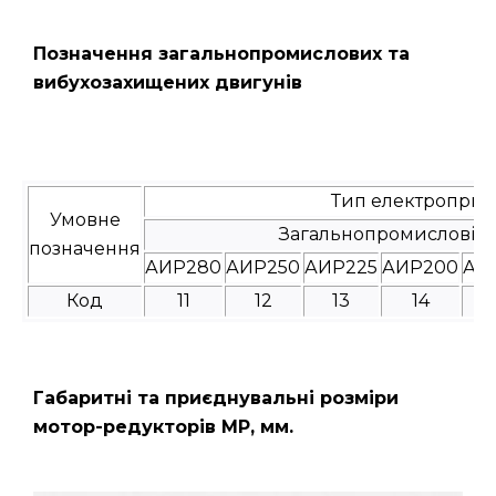
Позначення загальнопромислових та
вибухозахищених двигунів
Тип електроприв
Умовне
Загальнопромислові
позначення
АИР280
АИР250
АИР225
АИР200
АИ
Код
11
12
13
14
Габаритні та приєднувальні розміри
мотор-редукторів МР, мм.