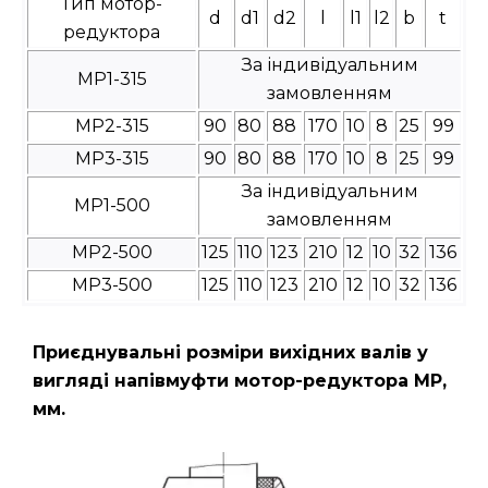
Тип мотор-
d
d1
d2
l
l1
l2
b
t
редуктора
За індивідуальним
МР1-315
замовленням
МР2-315
90
80
88
170
10
8
25
99
МР3-315
90
80
88
170
10
8
25
99
За індивідуальним
МР1-500
замовленням
МР2-500
125
110
123
210
12
10
32
136
МР3-500
125
110
123
210
12
10
32
136
Приєднувальні розміри вихідних валів у
вигляді напівмуфти мотор-редуктора МР,
мм.