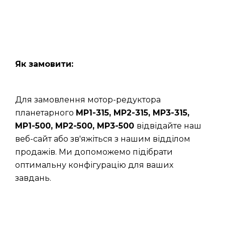
Як замовити:
Для замовлення мотор-редуктора
планетарного
МР1-315, МР2-315, МР3-315,
МР1-500, МР2-500, МР3-500
відвідайте наш
веб-сайт або зв'яжіться з нашим відділом
продажів. Ми допоможемо підібрати
оптимальну конфігурацію для ваших
завдань.