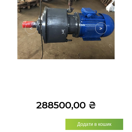
<
>
288500,00
₴
Додати в кошик