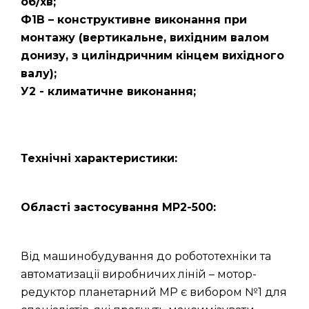
об/хв;
Ф1В – конструктивне виконання при
монтажу (вертикальне, вихідним валом
донизу, з циліндричним кінцем вихідного
валу);
У2 - климатичне виконання;
Технічні характеристики:
Області застосування МР2-500:
Від машинобудування до робототехніки та
автоматизації виробничих ліній – мотор-
редуктор планетарний МР є вибором №1 для