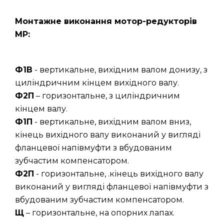
Монтажне виконання мотор-редукторів
МР:
Ф1В
- вертикальне, вихідним валом донизу, з
циліндричним кінцем вихідного валу.
Ф2П
– горизонтальне, з циліндричним
кінцем валу.
Ф1П
- вертикальне, вихідним валом вниз,
кінець вихідного валу виконаний у вигляді
фланцевої напівмуфти з вбудованим
зубчастим компенсатором.
Ф2П
- горизонтальне, .кінець вихідного валу
виконаний у вигляді фланцевої напівмуфти з
вбудованим зубчастим компенсатором.
Щ
– горизонтальне, на опорних лапах.