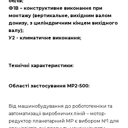
об/хв;
Ф1В – конструктивне виконання при
монтажу (вертикальне, вихідним валом
донизу, з циліндричним кінцем вихідного
валу);
У2 - климатичне виконання;
Технічні характеристики:
Області застосування МР2-500:
Від машинобудування до робототехніки та
автоматизації виробничих ліній – мотор-
редуктор планетарний МР є вибором №1 для