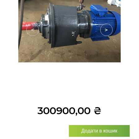
<
>
300900,00
₴
Додати в кошик