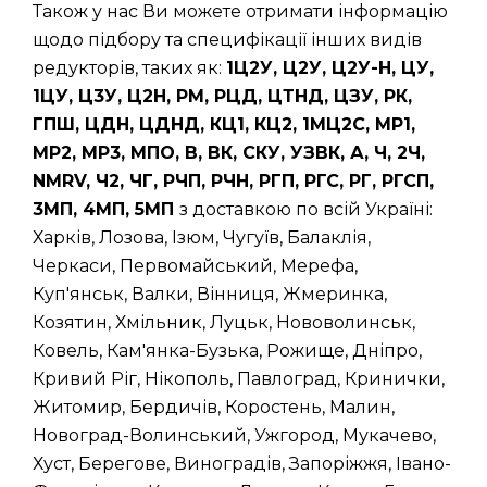
Також у нас Ви можете отримати інформацію
щодо підбору та специфікації інших видів
редукторів, таких як:
1Ц2У, Ц2У, Ц2У-Н, ЦУ,
1ЦУ, Ц3У, Ц2Н, РМ, РЦД, ЦТНД, ЦЗУ, РК,
ГПШ, ЦДН, ЦДНД, КЦ1, КЦ2, 1МЦ2С, МР1,
МР2, МР3, МПО, В, ВК, СКУ, УЗВК, А, Ч, 2Ч,
NMRV, Ч2, ЧГ, РЧП, РЧН, РГП, РГС, РГ, РГСП,
3МП, 4МП, 5МП
з доставкою по всій Україні:
Харків, Лозова, Ізюм, Чугуїв, Балаклія,
Черкаси, Первомайський, Мерефа,
Куп'янськ, Валки, Вінниця, Жмеринка,
Козятин, Хмільник, Луцьк, Нововолинськ,
Ковель, Кам'янка-Бузька, Рожище, Дніпро,
Кривий Ріг, Нікополь, Павлоград, Кринички,
Житомир, Бердичів, Коростень, Малин,
Новоград-Волинський, Ужгород, Мукачево,
Хуст, Берегове, Виноградів, Запоріжжя, Івано-