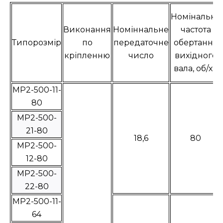
Номінальна
Виконання
Номіннальне
частота
Типорозмір
по
передаточне
обертання
кріпленню
число
вихідного
вала, об/хв
МР2-500-11-
80
МР2-500-
21-80
18,6
80
МР2-500-
12-80
МР2-500-
22-80
МР2-500-11-
64