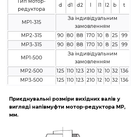
Тип мотор-
d
d1
d2
l
l1
l2
b
t
редуктора
За індивідуальним
МР1-315
замовленням
МР2-315
90
80
88
170
10
8
25
99
МР3-315
90
80
88
170
10
8
25
99
За індивідуальним
МР1-500
замовленням
МР2-500
125
110
123
210
12
10
32
136
МР3-500
125
110
123
210
12
10
32
136
Приєднувальні розміри вихідних валів у
вигляді напівмуфти мотор-редуктора МР,
мм.