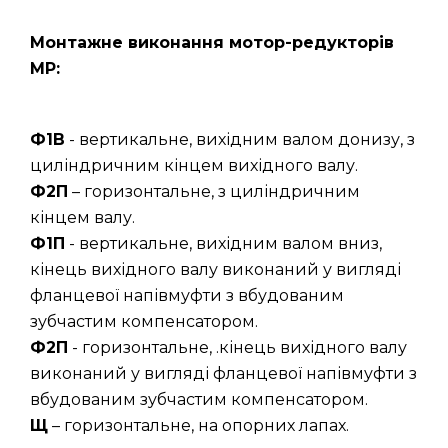
Монтажне виконання мотор-редукторів
МР:
Ф1В
- вертикальне, вихідним валом донизу, з
циліндричним кінцем вихідного валу.
Ф2П
– горизонтальне, з циліндричним
кінцем валу.
Ф1П
- вертикальне, вихідним валом вниз,
кінець вихідного валу виконаний у вигляді
фланцевої напівмуфти з вбудованим
зубчастим компенсатором.
Ф2П
- горизонтальне, .кінець вихідного валу
виконаний у вигляді фланцевої напівмуфти з
вбудованим зубчастим компенсатором.
Щ
– горизонтальне, на опорних лапах.