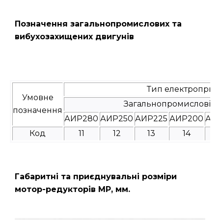
Позначення загальнопромислових та
вибухозахищених двигунів
Тип електроприв
Умовне
Загальнопромислові
позначення
АИР280
АИР250
АИР225
АИР200
АИ
Код
11
12
13
14
Габаритні та приєднувальні розміри
мотор-редукторів МР, мм.