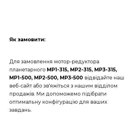
Як замовити:
Для замовлення мотор-редуктора
планетарного
МР1-315, МР2-315, МР3-315,
МР1-500, МР2-500, МР3-500
відвідайте наш
веб-сайт або зв'яжіться з нашим відділом
продажів. Ми допоможемо підібрати
оптимальну конфігурацію для ваших
завдань.