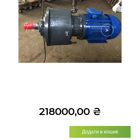
<
>
218000,00
₴
Додати в кошик