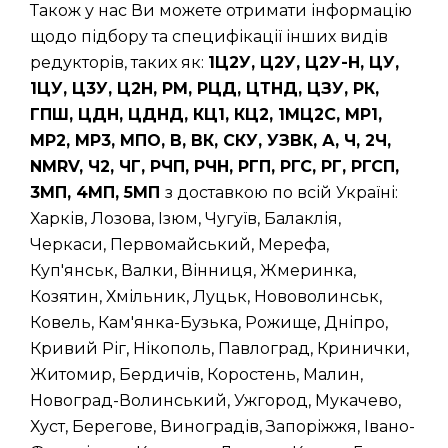
Також у нас Ви можете отримати інформацію
щодо підбору та специфікації інших видів
редукторів, таких як:
1Ц2У, Ц2У, Ц2У-Н, ЦУ,
1ЦУ, Ц3У, Ц2Н, РМ, РЦД, ЦТНД, ЦЗУ, РК,
ГПШ, ЦДН, ЦДНД, КЦ1, КЦ2, 1МЦ2С, МР1,
МР2, МР3, МПО, В, ВК, СКУ, УЗВК, А, Ч, 2Ч,
NMRV, Ч2, ЧГ, РЧП, РЧН, РГП, РГС, РГ, РГСП,
3МП, 4МП, 5МП
з доставкою по всій Україні:
Харків, Лозова, Ізюм, Чугуїв, Балаклія,
Черкаси, Первомайський, Мерефа,
Куп'янськ, Валки, Вінниця, Жмеринка,
Козятин, Хмільник, Луцьк, Нововолинськ,
Ковель, Кам'янка-Бузька, Рожище, Дніпро,
Кривий Ріг, Нікополь, Павлоград, Кринички,
Житомир, Бердичів, Коростень, Малин,
Новоград-Волинський, Ужгород, Мукачево,
Хуст, Берегове, Виноградів, Запоріжжя, Івано-