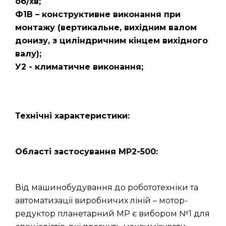
об/хв;
Ф1В – конструктивне виконання при
монтажу (вертикальне, вихідним валом
донизу, з циліндричним кінцем вихідного
валу);
У2 - климатичне виконання;
Технічні характеристики:
Області застосування МР2-500:
Від машинобудування до робототехніки та
автоматизації виробничих ліній – мотор-
редуктор планетарний МР є вибором №1 для