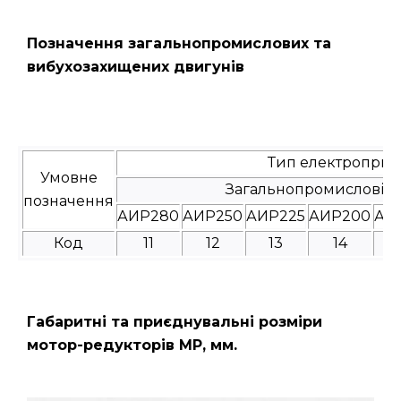
Позначення загальнопромислових та
вибухозахищених двигунів
Тип електроприв
Умовне
Загальнопромислові
позначення
АИР280
АИР250
АИР225
АИР200
АИ
Код
11
12
13
14
Габаритні та приєднувальні розміри
мотор-редукторів МР, мм.