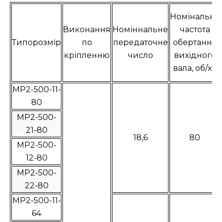
Номінальна
Виконання
Номіннальне
частота
Типорозмір
по
передаточне
обертання
кріпленню
число
вихідного
вала, об/хв
МР2-500-11-
80
МР2-500-
21-80
18,6
80
МР2-500-
12-80
МР2-500-
22-80
МР2-500-11-
64