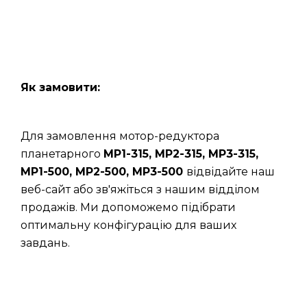
Як замовити:
Для замовлення мотор-редуктора
планетарного
МР1-315, МР2-315, МР3-315,
МР1-500, МР2-500, МР3-500
відвідайте наш
веб-сайт або зв'яжіться з нашим відділом
продажів. Ми допоможемо підібрати
оптимальну конфігурацію для ваших
завдань.