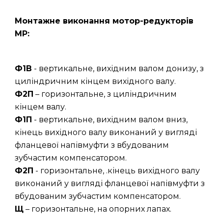
Монтажне виконання мотор-редукторів
МР:
Ф1В
- вертикальне, вихідним валом донизу, з
циліндричним кінцем вихідного валу.
Ф2П
– горизонтальне, з циліндричним
кінцем валу.
Ф1П
- вертикальне, вихідним валом вниз,
кінець вихідного валу виконаний у вигляді
фланцевої напівмуфти з вбудованим
зубчастим компенсатором.
Ф2П
- горизонтальне, .кінець вихідного валу
виконаний у вигляді фланцевої напівмуфти з
вбудованим зубчастим компенсатором.
Щ
– горизонтальне, на опорних лапах.