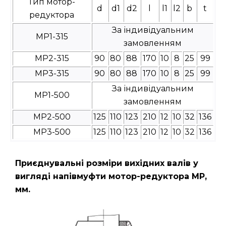
Тип мотор-
d
d1
d2
l
l1
l2
b
t
редуктора
За індивідуальним
МР1-315
замовленням
МР2-315
90
80
88
170
10
8
25
99
МР3-315
90
80
88
170
10
8
25
99
За індивідуальним
МР1-500
замовленням
МР2-500
125
110
123
210
12
10
32
136
МР3-500
125
110
123
210
12
10
32
136
Приєднувальні розміри вихідних валів у
вигляді напівмуфти мотор-редуктора МР,
мм.