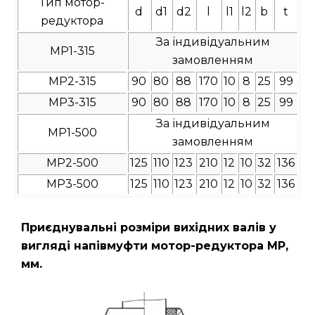
Тип мотор-
d
d1
d2
l
l1
l2
b
t
редуктора
За індивідуальним
МР1-315
замовленням
МР2-315
90
80
88
170
10
8
25
99
МР3-315
90
80
88
170
10
8
25
99
За індивідуальним
МР1-500
замовленням
МР2-500
125
110
123
210
12
10
32
136
МР3-500
125
110
123
210
12
10
32
136
Приєднувальні розміри вихідних валів у
вигляді напівмуфти мотор-редуктора МР,
мм.