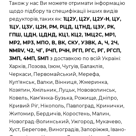
Також у нас Ви можете отримати інформацію
щодо підбору та специфікації інших видів
редукторів, таких як:
1Ц2У, Ц2У, Ц2У-Н, ЦУ,
1ЦУ, Ц3У, Ц2Н, РМ, РЦД, ЦТНД, ЦЗУ, РК,
ГПШ, ЦДН, ЦДНД, КЦ1, КЦ2, 1МЦ2С, МР1,
МР2, МР3, МПО, В, ВК, СКУ, УЗВК, А, Ч, 2Ч,
NMRV, Ч2, ЧГ, РЧП, РЧН, РГП, РГС, РГ, РГСП,
3МП, 4МП, 5МП
з доставкою по всій Україні:
Харків, Лозова, Ізюм, Чугуїв, Балаклія,
Черкаси, Первомайський, Мерефа,
Куп'янськ, Валки, Вінниця, Жмеринка,
Козятин, Хмільник, Луцьк, Нововолинськ,
Ковель, Кам'янка-Бузька, Рожище, Дніпро,
Кривий Ріг, Нікополь, Павлоград, Кринички,
Житомир, Бердичів, Коростень, Малин,
Новоград-Волинський, Ужгород, Мукачево,
Хуст, Берегове, Виноградів, Запоріжжя, Івано-