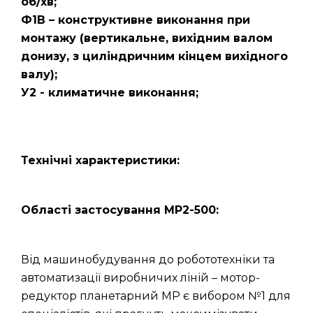
об/хв;
Ф1В – конструктивне виконання при
монтажу (вертикальне, вихідним валом
донизу, з циліндричним кінцем вихідного
валу);
У2 - климатичне виконання;
Технічні характеристики:
Області застосування МР2-500:
Від машинобудування до робототехніки та
автоматизації виробничих ліній – мотор-
редуктор планетарний МР є вибором №1 для