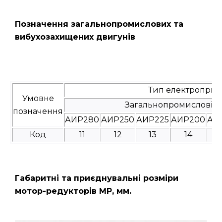
Позначення загальнопромислових та
вибухозахищених двигунів
Тип електроприв
Умовне
Загальнопромислові
позначення
АИР280
АИР250
АИР225
АИР200
АИ
Код
11
12
13
14
Габаритні та приєднувальні розміри
мотор-редукторів МР, мм.