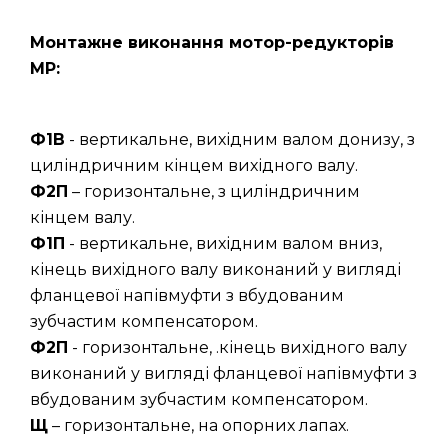
Монтажне виконання мотор-редукторів
МР:
Ф1В
- вертикальне, вихідним валом донизу, з
циліндричним кінцем вихідного валу.
Ф2П
– горизонтальне, з циліндричним
кінцем валу.
Ф1П
- вертикальне, вихідним валом вниз,
кінець вихідного валу виконаний у вигляді
фланцевої напівмуфти з вбудованим
зубчастим компенсатором.
Ф2П
- горизонтальне, .кінець вихідного валу
виконаний у вигляді фланцевої напівмуфти з
вбудованим зубчастим компенсатором.
Щ
– горизонтальне, на опорних лапах.