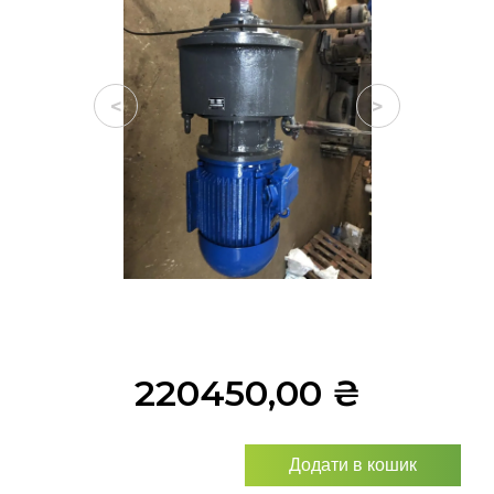
<
>
220450,00
₴
Додати в кошик