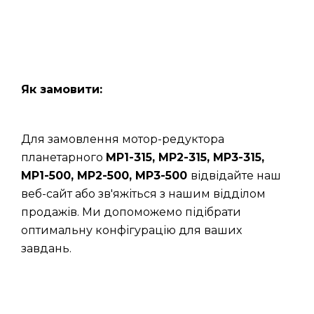
Як замовити:
Для замовлення мотор-редуктора
планетарного
МР1-315, МР2-315, МР3-315,
МР1-500, МР2-500, МР3-500
відвідайте наш
веб-сайт або зв'яжіться з нашим відділом
продажів. Ми допоможемо підібрати
оптимальну конфігурацію для ваших
завдань.