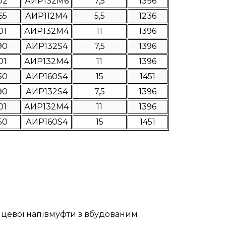
02
АИР132M6
7,5
1396
65
АИР112М4
5,5
1236
01
АИР132М4
11
1396
90
АИР132S4
7,5
1396
01
АИР132М4
11
1396
50
АИР160S4
15
1451
90
АИР132S4
7,5
1396
01
АИР132М4
11
1396
50
АИР160S4
15
1451
нцевої напівмуфти з вбудованим