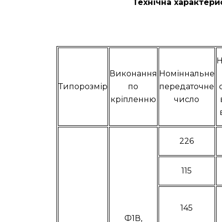
Технічна характери
Н
Виконання
Номіннальне
Типорозмір
по
передаточне
кріпленню
число
226
115
145
Ф1В,