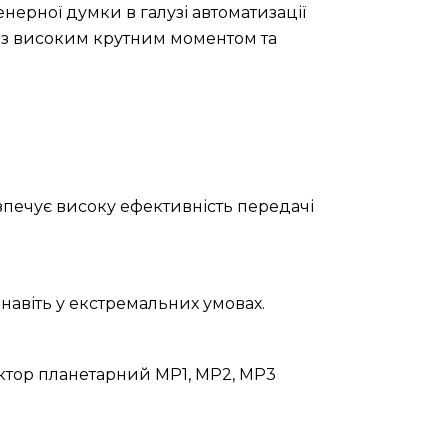
нерної думки в галузі автоматизації
 з високим крутним моментом та
зпечує високу ефективність передачі
навіть у екстремальних умовах.
уктор планетарний МР1, МР2, МР3