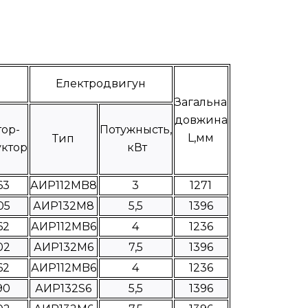
Електродвигун
Загальна
довжина
ор-
Потужнысть,
L,мм
Тип
ктор
кВт
63
АИР112МB8
3
1271
05
АИР132М8
5,5
1396
62
АИР112МB6
4
1236
02
АИР132М6
7,5
1396
62
АИР112МB6
4
1236
90
АИР132S6
5,5
1396