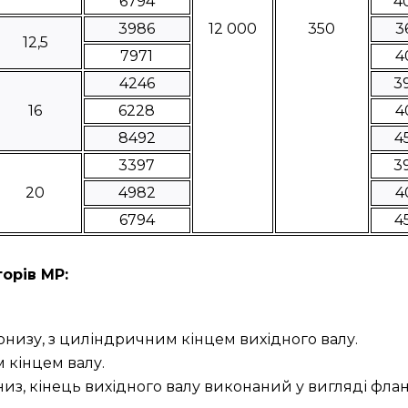
6794
4
3986
12 000
350
3
12,5
7971
4
4246
3
16
6228
4
8492
4
3397
3
20
4982
4
6794
4
орів МР:
онизу, з циліндричним кінцем вихідного валу.
 кінцем валу.
низ, кінець вихідного валу виконаний у вигляді фла