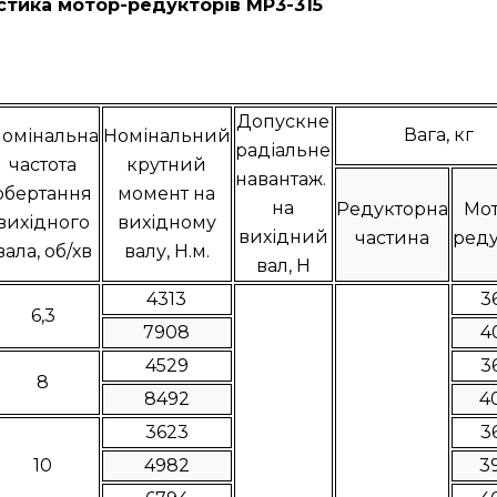
стика мотор-редукторів МР3-315
Допускне
Вага, кг
омінальна
Номінальний
радіальне
частота
крутний
навантаж.
обертання
момент на
на
Редукторна
Мот
вихідного
вихідному
вихідний
частина
реду
вала, об/хв
валу, Н.м.
вал, Н
4313
3
6,3
7908
4
4529
3
8
8492
4
3623
3
10
4982
3