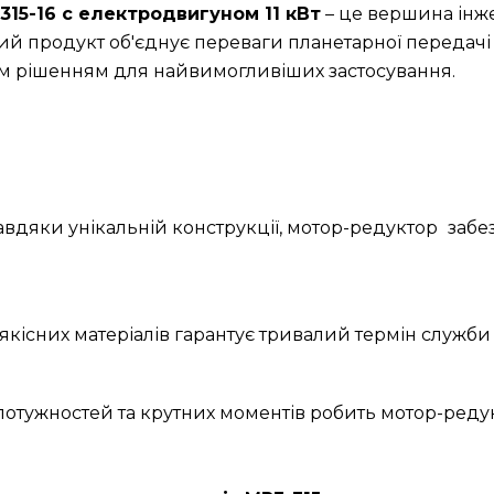
15-16 с електродвигуном 11 кВт
– це вершина інже
ий продукт об'єднує переваги планетарної передачі
им рішенням для найвимогливіших застосування.
Завдяки унікальній конструкції, мотор-редуктор
забе
якісних матеріалів гарантує тривалий термін служби 
 потужностей та крутних моментів робить мотор-ред