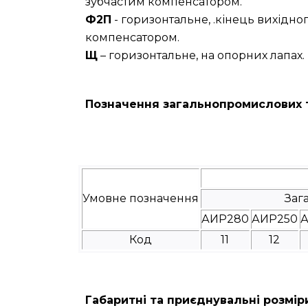
зубчастим компенсатором.
Ф2П
- горизонтальне, .кінець вихідн
компенсатором.
Щ
– горизонтальне, на опорних лапах.
Позначення загальнопромислових т
Умовне позначення
Заг
АИР280
АИР250
А
Код
11
12
Габаритні та приєднувальні розмір