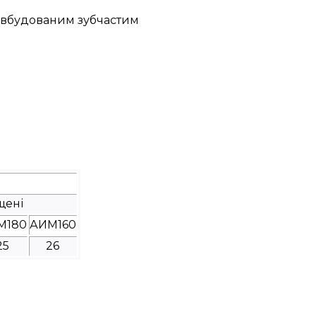
з вбудованим зубчастим
щені
М180
АИМ160
25
26