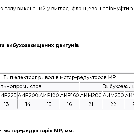
ого валу виконаний у вигляді фланцевої напівмуфти 
а вибухозахищених двигунів
Тип електроприводів мотор-редукторов МР
альнопромислові
Вибухозахи
ИР225
АИР200
АИР180
АИР160
АИМ280
АИМ250
АИ
13
14
15
16
21
22
и мотор-редукторів МР, мм.