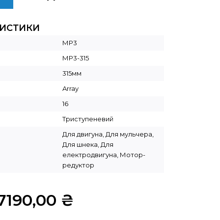
РИСТИКИ
МР3
МР3-315
315мм
Array
16
Триступеневий
Для двигуна, Для мульчера,
Для шнека, Для
електродвигуна, Мотор-
редуктор
7190,00
₴