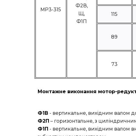
Ф2В,
МР3-315
Щ,
115
Ф1П
89
73
Монтажне виконання мотор-редукт
Ф1В
- вертикальне, вихідним валом д
Ф2П
– горизонтальне, з циліндричним
Ф1П
- вертикальне, вихідним валом в