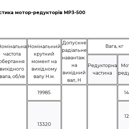
стика мотор-редукторів МР3-500
Допускне
Вага, кг
Номінальна
Номінальний
радіальне
частота
крутний
навантаж.
обертання
момент на
на
Редукторна
Мо
вихідного
вихідному
вихідний
частина
ред
вала, об/хв
валу Н.м.
вал, Н
19985
1
1
13320