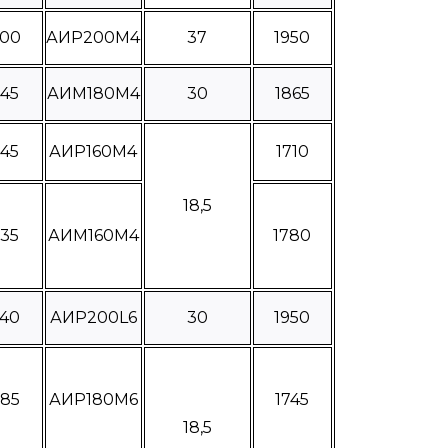
400
АИР200М4
37
1950
445
АИМ180М4
30
1865
245
АИР160М4
1710
18,5
335
АИМ160М4
1780
440
АИР200L6
30
1950
285
АИР180М6
1745
18,5