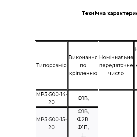
Технічна характери
Виконання
Номіннальне
Типорозмір
по
передаточне
кріпленню
число
МР3-500-14-
Ф1В,
20
Ф1В,
МР3-500-15-
Ф2В,
20
Ф1П,
Щ