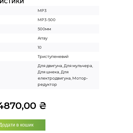
РИСТИКИ
МР3
МР3-500
500мм
Array
10
Триступеневий
Для двигуна, Для мульчера,
Для шнека, Для
електродвигуна, Мотор-
редуктор
4870,00
₴
Додати в кошик