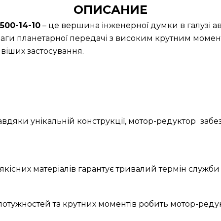
ОПИСАНИЕ
500-14-10
– це вершина інженерної думки в галузі а
аги планетарної передачі з високим крутним момент
іших застосування.
Завдяки унікальній конструкції, мотор-редуктор
забе
якісних матеріалів гарантує тривалий термін служби 
 потужностей та крутних моментів робить мотор-ред