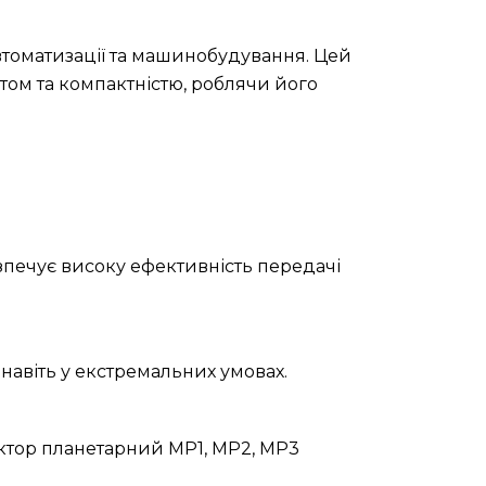
втоматизації та машинобудування. Цей
ом та компактністю, роблячи його
зпечує високу ефективність передачі
навіть у екстремальних умовах.
уктор планетарний МР1, МР2, МР3