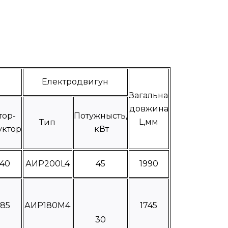
Електродвигун
Загальна
довжина
тор-
Потужнысть,
L,мм
Тип
уктор
кВт
440
АИР200L4
45
1990
285
АИР180М4
1745
30