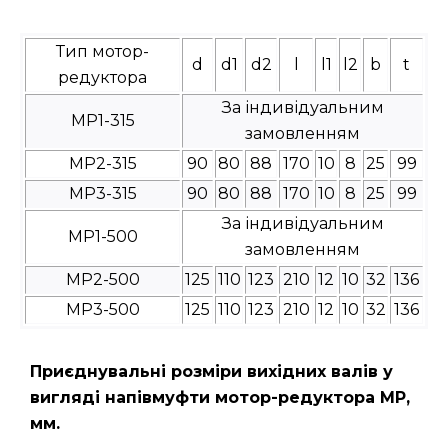
Тип мотор-
d
d1
d2
l
l1
l2
b
t
редуктора
За індивідуальним
МР1-315
замовленням
МР2-315
90
80
88
170
10
8
25
99
МР3-315
90
80
88
170
10
8
25
99
За індивідуальним
МР1-500
замовленням
МР2-500
125
110
123
210
12
10
32
136
МР3-500
125
110
123
210
12
10
32
136
Приєднувальні розміри вихідних валів у
вигляді напівмуфти мотор-редуктора МР,
мм.