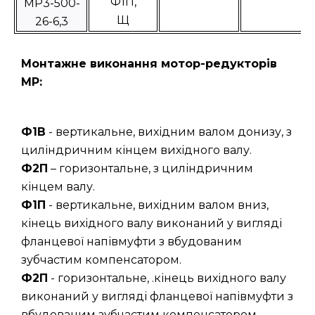
Ф1П,
МР3-500-
Щ
26-6,3
Монтажне виконання мотор-редукторів
МР:
Ф1В
- вертикальне, вихідним валом донизу, з
циліндричним кінцем вихідного валу.
Ф2П
– горизонтальне, з циліндричним
кінцем валу.
Ф1П
- вертикальне, вихідним валом вниз,
кінець вихідного валу виконаний у вигляді
фланцевої напівмуфти з вбудованим
зубчастим компенсатором.
Ф2П
- горизонтальне, .кінець вихідного валу
виконаний у вигляді фланцевої напівмуфти з
вбудованим зубчастим компенсатором.