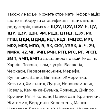
Також у нас Ви можете отримати інформацію
щодо підбору та специфікації інших видів
редукторів, таких як:
1Ц2У, Ц2У, Ц2У-Н, ЦУ,
1ЦУ, Ц3У, Ц2Н, РМ, РЦД, ЦТНД, ЦЗУ, РК,
ГПШ, ЦДН, ЦДНД, КЦ1, КЦ2, 1МЦ2С, МР1,
МР2, МР3, МПО, В, ВК, СКУ, УЗВК, А, Ч, 2Ч,
NMRV, Ч2, ЧГ, РЧП, РЧН, РГП, РГС, РГ, РГСП,
3МП, 4МП, 5МП
з доставкою по всій Україні:
Харків, Лозова, Ізюм, Чугуїв, Балаклія,
Черкаси, Первомайський, Мерефа,
Куп'янськ, Валки, Вінниця, Жмеринка,
Козятин, Хмільник, Луцьк, Нововолинськ,
Ковель, Кам'янка-Бузька, Рожище, Дніпро,
Кривий Ріг, Нікополь, Павлоград, Кринички,
Житомир, Бердичів, Коростень, Малин,