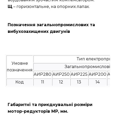
Щ
– горизонтальне, на опорних лапах.
Позначення загальнопромислових та
вибухозахищених двигунів
Тип електроприв
Умовне
Загальнопромислові
позначення
АИР280
АИР250
АИР225
АИР200
АИ
Код
11
12
13
14
Габаритні та приєднувальні розміри
мотор-редукторів МР, мм.