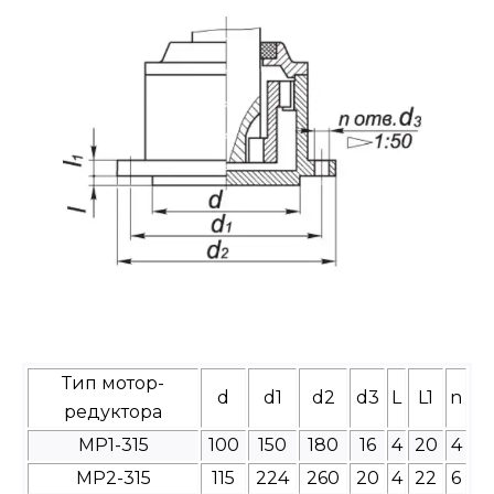
Тип мотор-
d
d1
d2
d3
L
L1
n
редуктора
МР1-315
100
150
180
16
4
20
4
МР2-315
115
224
260
20
4
22
6