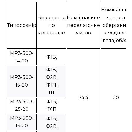
Номінальна
Виконання
Номіннальне
частота
Типорозмір
по
передаточне
обертання
кріпленню
число
вихідного
вала, об/хв
МР3-500-
Ф1В,
14-20
Ф1В,
МР3-500-
Ф2В,
15-20
Ф1П,
Щ
74,4
20
МР3-500-
Ф1В,
25-20
Ф1П
МР3-500-
Ф1В,
16-20
Ф2В,