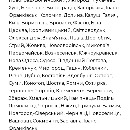
Новоград-Волинський, Ужгород, Мукачево,
Хуст, Берегове, Виноградів, Запоріжжя, Івано-
Франківськ, Коломия, Долина, Калуш, Галич,
Київ, Бориспіль, Бровари, Фастів, Біла
Церква, Кропивницький, Світловодськ,
Олександрія, Знам'янка, Львів, Дрогобич,
Стрий, Жовква, Новояворівськ, Миколаїв,
Первомайськ, Вознесенськ, Южноукраїнськ,
Нова Одеса, Одеса, Південний Полтава,
Кременчук, Миргород, Гадяч, Кобеляки,
Рівне, Дубно, Костопіль, Здолбунів, Острог,
Суми, Конотоп, Шостка, Ромни, Охтирка,
Тернопіль, Чортків, Кременець, Бережани,
Збараж, Хмельницький, Кам'янець-Поділь
Ярмолинці, Чернігів, Ніжин, Прилуки, Бахмач,
Новгород-Сіверський, Чернівці, Новоселиця,
Вашківці, Сокиряни, Заставна, Івано-
Франківськ.