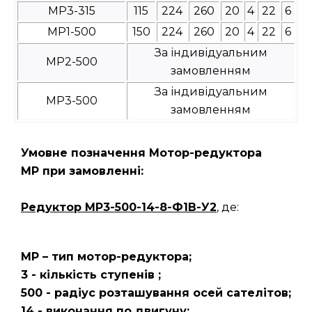
МР3-315
115
224
260
20
4
22
6
МР1-500
150
224
260
20
4
22
6
За індивідуальним
МР2-500
замовленням
За індивідуальним
МР3-500
замовленням
Умовне позначення Мотор-редуктора
МР при замовленні:
Редуктор
МР3-500-14-8-Ф1В-У2
, де:
МР – тип мотор-редуктора;
3 - кількість ступенів ;
500 - радіус розташування осей сателітов;
14 - виконання по двигуну;