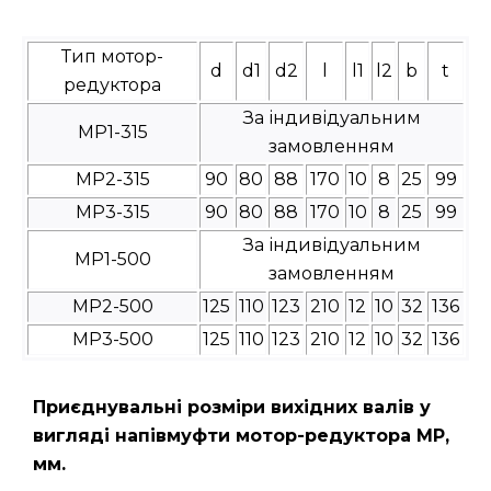
Тип мотор-
d
d1
d2
l
l1
l2
b
t
редуктора
За індивідуальним
МР1-315
замовленням
МР2-315
90
80
88
170
10
8
25
99
МР3-315
90
80
88
170
10
8
25
99
За індивідуальним
МР1-500
замовленням
МР2-500
125
110
123
210
12
10
32
136
МР3-500
125
110
123
210
12
10
32
136
Приєднувальні розміри вихідних валів у
вигляді напівмуфти мотор-редуктора МР,
мм.