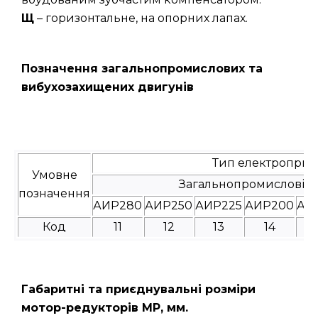
Щ
– горизонтальне, на опорних лапах.
Позначення загальнопромислових та
вибухозахищених двигунів
Тип електроприв
Умовне
Загальнопромислові
позначення
АИР280
АИР250
АИР225
АИР200
АИ
Код
11
12
13
14
Габаритні та приєднувальні розміри
мотор-редукторів МР, мм.