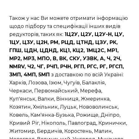
Також у нас Ви можете отримати інформацію
щодо підбору та специфікації інших видів
редукторів, таких як:
1Ц2У, Ц2У, Ц2У-Н, ЦУ,
1ЦУ, Ц3У, Ц2Н, РМ, РЦД, ЦТНД, ЦЗУ, РК,
ГПШ, ЦДН, ЦДНД, КЦ1, КЦ2, 1МЦ2С, МР1,
МР2, МР3, МПО, В, ВК, СКУ, УЗВК, А, Ч, 2Ч,
NMRV, Ч2, ЧГ, РЧП, РЧН, РГП, РГС, РГ, РГСП,
3МП, 4МП, 5МП
з доставкою по всій Україні:
Харків, Лозова, Ізюм, Чугуїв, Балаклія,
Черкаси, Первомайський, Мерефа,
Куп'янськ, Валки, Вінниця, Жмеринка,
Козятин, Хмільник, Луцьк, Нововолинськ,
Ковель, Кам'янка-Бузька, Рожище, Дніпро,
Кривий Ріг, Нікополь, Павлоград, Кринички,
Житомир, Бердичів, Коростень, Малин,