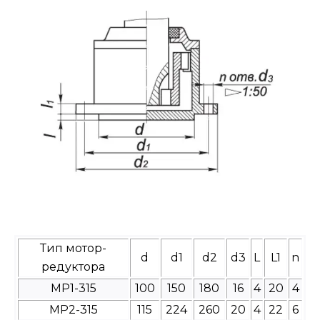
Тип мотор-
d
d1
d2
d3
L
L1
n
редуктора
МР1-315
100
150
180
16
4
20
4
МР2-315
115
224
260
20
4
22
6