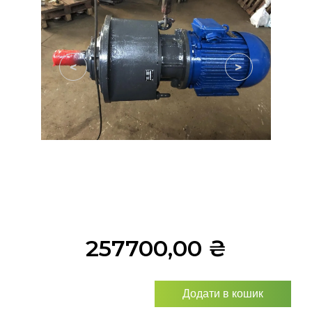
<
>
257700,00
₴
Додати в кошик