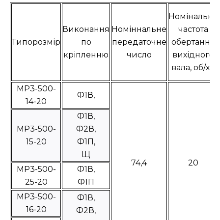
Номінальна
Виконання
Номіннальне
частота
Типорозмір
по
передаточне
обертання
кріпленню
число
вихідного
вала, об/хв
МР3-500-
Ф1В,
14-20
Ф1В,
МР3-500-
Ф2В,
15-20
Ф1П,
Щ
74,4
20
МР3-500-
Ф1В,
25-20
Ф1П
МР3-500-
Ф1В,
16-20
Ф2В,