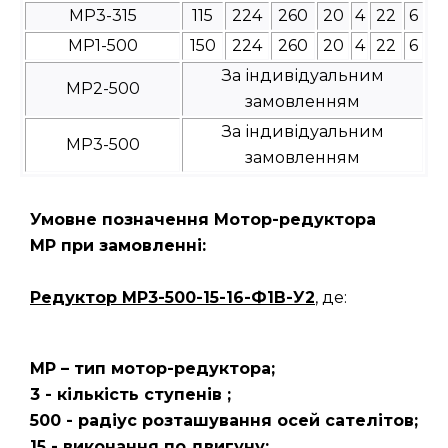
МР3-315
115
224
260
20
4
22
6
МР1-500
150
224
260
20
4
22
6
За індивідуальним
МР2-500
замовленням
За індивідуальним
МР3-500
замовленням
Умовне позначення Мотор-редуктора
МР при замовленні:
Редуктор
МР3-500-15-16-Ф1В-У2
, де:
МР – тип мотор-редуктора;
3 - кількість ступенів ;
500 - радіус розташування осей сателітов;
15 - виконання по двигуну;