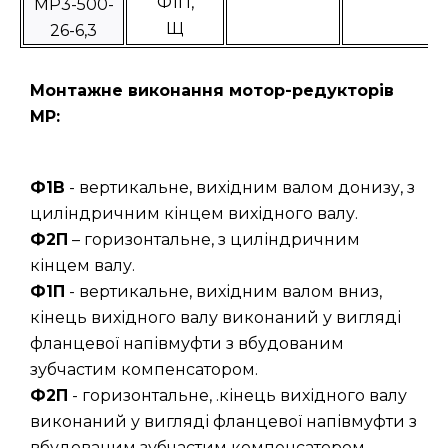
Ф1П,
МР3-500-
Щ
26-6,3
Монтажне виконання мотор-редукторів
МР:
Ф1В
- вертикальне, вихідним валом донизу, з
циліндричним кінцем вихідного валу.
Ф2П
– горизонтальне, з циліндричним
кінцем валу.
Ф1П
- вертикальне, вихідним валом вниз,
кінець вихідного валу виконаний у вигляді
фланцевої напівмуфти з вбудованим
зубчастим компенсатором.
Ф2П
- горизонтальне, .кінець вихідного валу
виконаний у вигляді фланцевої напівмуфти з
вбудованим зубчастим компенсатором.