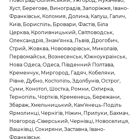
Новоград-Волинський, Ужгород, Мукачево,
Хуст, Берегове, Виноградів, Запоріжжя, Івано-
Франківськ, Коломия, Долина, Калуш, Галич,
Київ, Бориспіль, Бровари, Фастів, Біла
Церква, Кропивницький, Світловодськ,
Олександрія, Знам'янка, Львів, Дрогобич,
Стрий, Жовква, Новояворівськ, Миколаїв,
Первомайськ, Вознесенськ, Южноукраїнськ,
Нова Одеса, Одеса, Південний Полтава,
Кременчук, Миргород, Гадяч, Кобеляки,
Рівне, Дубно, Костопіль, Здолбунів, Острог,
Суми, Конотоп, Шостка, Ромни, Охтирка,
Тернопіль, Чортків, Кременець, Бережани,
Збараж, Хмельницький, Кам'янець-Поділь
Ярмолинці, Чернігів, Ніжин, Прилуки, Бахмач,
Новгород-Сіверський, Чернівці, Новоселиця,
Вашківці, Сокиряни, Заставна, Івано-
Франківськ.