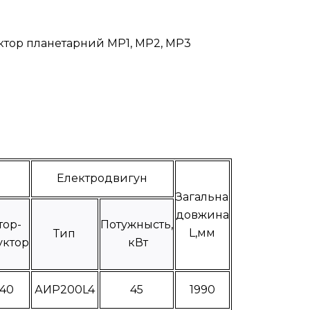
уктор планетарний МР1, МР2, МР3
Електродвигун
Загальна
довжина
тор-
Потужнысть,
L,мм
Тип
уктор
кВт
440
АИР200L4
45
1990