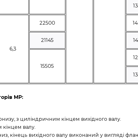
1
22500
1
21145
1
6,3
1
15505
1
орів МР:
онизу, з циліндричним кінцем вихідного валу.
 кінцем валу.
низ, кінець вихідного валу виконаний у вигляді фла