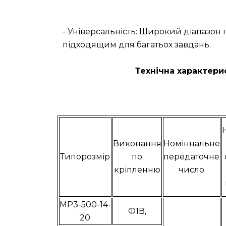
- Універсальність: Широкий діапазон
підходящим для багатьох завдань.
Технічна характери
Виконання
Номіннальне
Типорозмір
по
передаточне
кріпленню
число
МР3-500-14-
Ф1В,
20