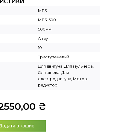
РИСТИКИ
МР3
МР3-500
500мм
Array
10
Триступеневий
Для двигуна, Для мульчера,
Для шнека, Для
електродвигуна, Мотор-
редуктор
2550,00
₴
Додати в кошик