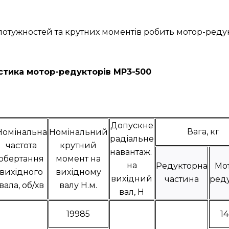
 потужностей та крутних моментів робить мотор-ред
стика мотор-редукторів МР3-500
Допускне
Вага, кг
Номінальна
Номінальний
радіальне
частота
крутний
навантаж.
обертання
момент на
на
Редукторна
Мо
вихідного
вихідному
вихідний
частина
ред
вала, об/хв
валу Н.м.
вал, Н
19985
1