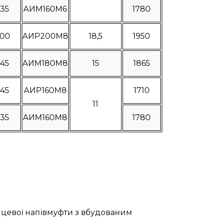
335
АИМ160М6
1780
400
АИР200М8
18,5
1950
445
АИМ180М8
15
1865
245
АИР160М8
1710
11
335
АИМ160М8
1780
нцевої напівмуфти з вбудованим