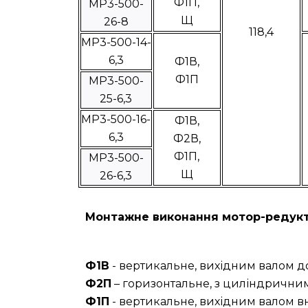
Ф1П,
МР3-500-
Щ
26-8
118,4
МР3-500-14-
6,3
Ф1В,
Ф1П
МР3-500-
25-6,3
МР3-500-16-
Ф1В,
6,3
Ф2В,
Ф1П,
МР3-500-
Щ
26-6,3
Монтажне виконання мотор-редукт
Ф1В
- вертикальне, вихідним валом д
Ф2П
– горизонтальне, з циліндричним
Ф1П
- вертикальне, вихідним валом в