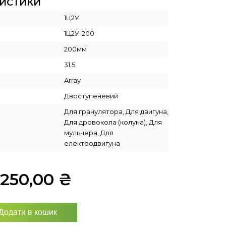
РИСТИКИ
1Ц2У
1Ц2У-200
200мм
31.5
Array
Двоступеневий
Для гранулятора, Для двигуна,
Для дровокола (колуна), Для
мульчера, Для
електродвигуна
7250,00
₴
Додати в кошик