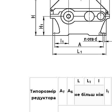
L
L
I
1
А
А
I
Типорозмір
Т
Б
1
не більш ніж
редуктора