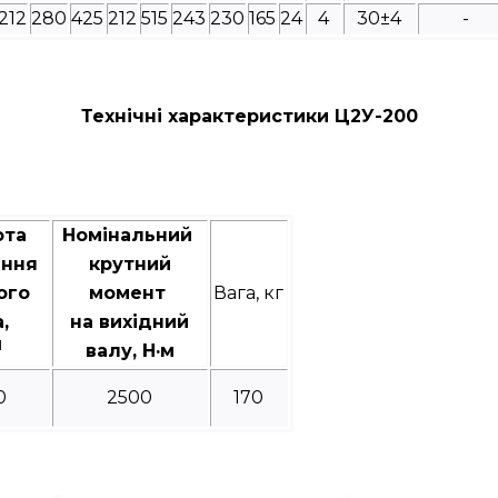
212
280
425
212
515
243
230
165
24
4
30±4
-
Технічні характеристики Ц2У-200
ота
Номінальний
ання
крутний
ого
момент
Вага, кг
а,
на вихідний
1
валу, Н·м
0
2500
170