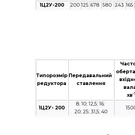
1Ц2У-200
200
125
678
580
243
165
Част
оберт
Типорозмір
Передавальний
вхідн
редуктора
ставлення
вал
-
хв
8; 10; 12,5; 16;
1Ц2У- 200
150
20; 25; 31,5; 40