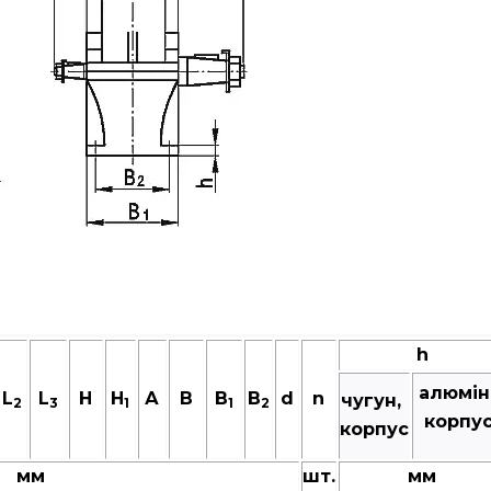
h
алюмін
L
L
Н
H
А
В
B
B
d
n
чугун,
2
3
1
1
2
корпу
корпус
мм
шт.
мм