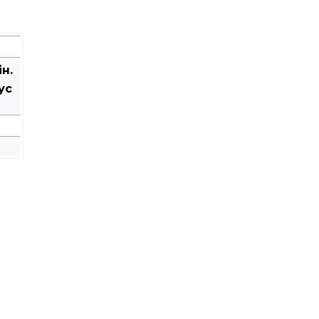
ін.
ус