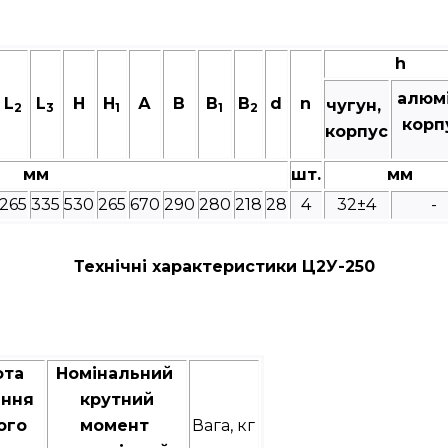
h
алюм
L
L
Н
H
А
В
B
B
d
n
чугун,
2
3
1
1
2
корп
корпус
мм
шт.
мм
265
335
530
265
670
290
280
218
28
4
32±4
-
Технічні характеристики Ц2У-250
ота
Номінальний
ання
крутний
ого
момент
Вага, кг