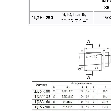
вал
-
хв
8; 10; 12,5; 16;
1Ц2У- 250
150
20; 25; 31,5; 40