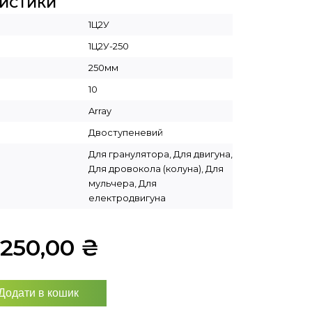
РИСТИКИ
1Ц2У
1Ц2У-250
250мм
10
Array
Двоступеневий
Для гранулятора, Для двигуна,
Для дровокола (колуна), Для
мульчера, Для
електродвигуна
1250,00
₴
Додати в кошик