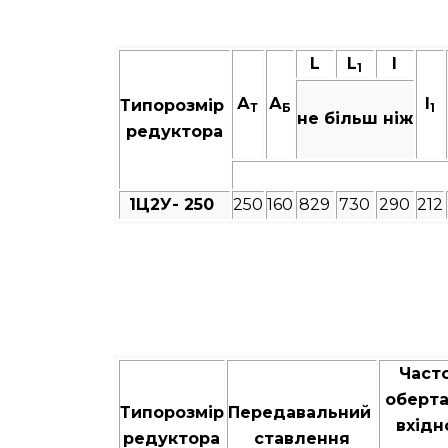
L
L
I
1
А
А
I
Типорозмір
Т
Б
1
не більш ніж
редуктора
1Ц2У- 250
250
160
829
730
290
212
Част
оберт
Типорозмір
Передавальний
вхідн
редуктора
ставлення