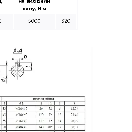
а,
на вихідний
1
валу, Н·м
0
5000
320