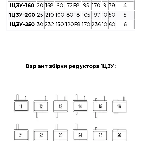
1Ц3У-160
20
168
90
72F8
95
170
9
38
4
1Ц3У-200
25
210
100
80F8
105
197
10
50
5
1Ц3У-250
30
232
150
120F8
170
236
10
60
6
Варіант збірки редуктора 1Ц3У: