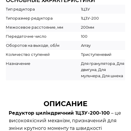
ОСНОВНЫЕ ХАРАКТЕРИСТИКИ
Тип редуктора
1Ц3У
Типоразмер редуктора
1Ц3У-200
Межосевое расстояние, мм
200мм
Передаточне число
100
Оборотов на выходе, об/м
Array
Количество ступеней
Триступеневий
Назначение
Для гранулятора, Для
двигуна, Для
мульчера, Для шнека
ОПИСАНИЕ
Редуктор циліндричний 1Ц3У-200-100
– це
високоякісний механізм, призначений для
зміни крутного моменту та швидкості