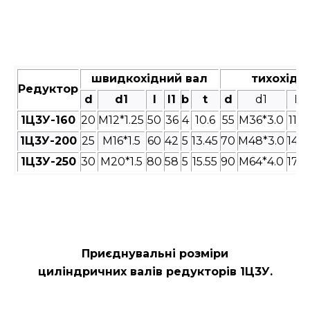
швидкохідний вал
тихохідн
Редуктор
d
d1
l
l1
b
t
d
d1
l
1Ц3У-160
20
M12*1.25
50
36
4
10.6
55
M36*3.0
110
1Ц3У-200
25
M16*1.5
60
42
5
13.45
70
M48*3.0
140
1Ц3У-250
30
M20*1.5
80
58
5
15.55
90
M64*4.0
170
Приєднувальні розміри
циліндричних валів редукторів
1Ц3У.