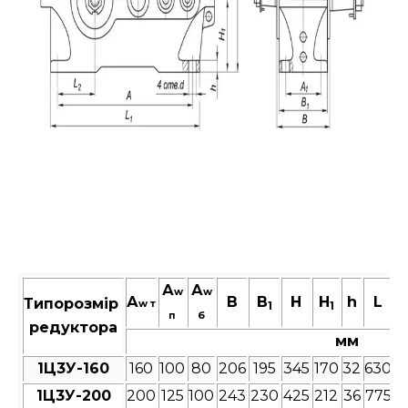
А
А
w
w
А
В
B
Н
H
h
L
Типорозмір
w т
1
1
п
б
редуктора
мм
1Ц3У-160
160
100
80
206
195
345
170
32
630
5
1Ц3У-200
200
125
100
243
230
425
212
36
775
6