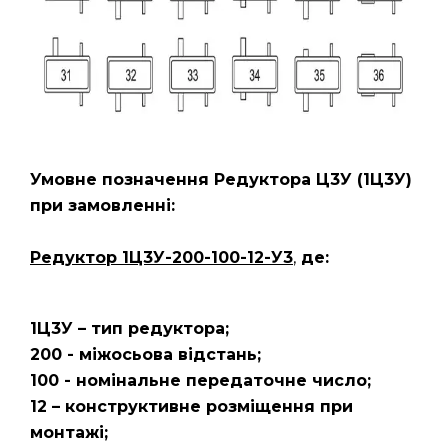
Умовне позначення Редуктора Ц3У
(1Ц3У)
при замовленні:
Редуктор 1Ц3У-200-100-12-У3
,
де:
1Ц3У – тип редуктора;
200 - міжосьова відстань;
100 - номінальне передаточне число;
12 – конструктивне розміщення при
монтажі;