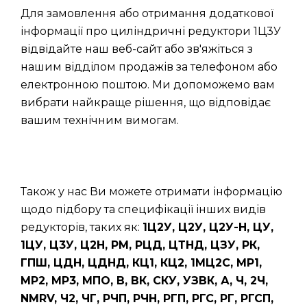
Для замовлення або отримання додаткової
інформації про циліндричні редуктори 1Ц3У
відвідайте наш веб-сайт або зв'яжіться з
нашим відділом продажів за телефоном або
електронною поштою. Ми допоможемо вам
вибрати найкраще рішення, що відповідає
вашим технічним вимогам.
Також у нас Ви можете отримати інформацію
щодо підбору та специфікації інших видів
редукторів, таких як:
1Ц2У, Ц2У, Ц2У-Н, ЦУ,
1ЦУ, Ц3У, Ц2Н, РМ, РЦД, ЦТНД, ЦЗУ, РК,
ГПШ, ЦДН, ЦДНД, КЦ1, КЦ2, 1МЦ2С, МР1,
МР2, МР3, МПО, В, ВК, СКУ, УЗВК, А, Ч, 2Ч,
NMRV, Ч2, ЧГ, РЧП, РЧН, РГП, РГС, РГ, РГСП,