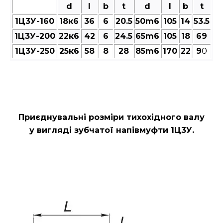
d
l
b
t
d
l
b
t
1Ц3У-160
18к6
36
6
20.5
50m6
105
14
53.5
1Ц3У-200
22к6
42
6
24.5
65m6
105
18
69
1Ц3У-250
25к6
58
8
28
85m6
170
22
9
0
Приєднувальні розміри тихохідного валу
у вигляді зубчатої напівмуфти 1Ц3У.