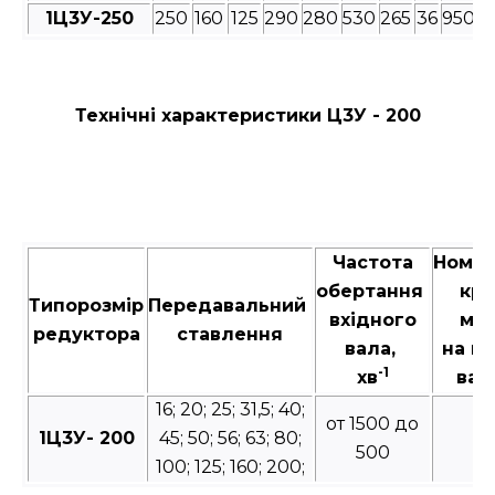
1Ц3У-250
250
160
125
290
280
530
265
36
950
8
Технічні характеристики Ц3У - 200
Частота
Номін
обертання
кру
Типорозмір
Передавальний
вхідного
мо
редуктора
ставлення
вала,
на в
-1
хв
вал
16; 20; 25; 31,5; 40;
от 1500 до
1Ц3У- 200
45; 50; 56; 63; 80;
2
500
100; 125; 160; 200;