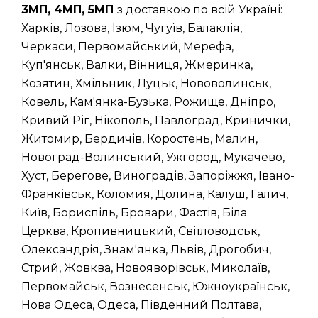
3МП, 4МП, 5МП
з доставкою по всій Україні:
Харків, Лозова, Ізюм, Чугуїв, Балаклія,
Черкаси, Первомайський, Мерефа,
Куп'янськ, Валки, Вінниця, Жмеринка,
Козятин, Хмільник, Луцьк, Нововолинськ,
Ковель, Кам'янка-Бузька, Рожище, Дніпро,
Кривий Ріг, Нікополь, Павлоград, Кринички,
Житомир, Бердичів, Коростень, Малин,
Новоград-Волинський, Ужгород, Мукачево,
Хуст, Берегове, Виноградів, Запоріжжя, Івано-
Франківськ, Коломия, Долина, Калуш, Галич,
Київ, Бориспіль, Бровари, Фастів, Біла
Церква, Кропивницький, Світловодськ,
Олександрія, Знам'янка, Львів, Дрогобич,
Стрий, Жовква, Новояворівськ, Миколаїв,
Первомайськ, Вознесенськ, Южноукраїнськ,
Нова Одеса, Одеса, Південний Полтава,