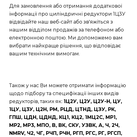
Для замовлення або отримання додаткової
інформації про циліндричні редуктори 1Ц3У
відвідайте наш веб-сайт або зв'яжіться з
нашим відділом продажів за телефоном або
електронною поштою. Ми допоможемо вам
вибрати найкраще рішення, що відповідає
вашим технічним вимогам.
Також у нас Ви можете отримати інформацію
щодо підбору та специфікації інших видів
редукторів, таких як:
1Ц2У, Ц2У, Ц2У-Н, ЦУ,
1ЦУ, Ц3У, Ц2Н, РМ, РЦД, ЦТНД, ЦЗУ, РК,
ГПШ, ЦДН, ЦДНД, КЦ1, КЦ2, 1МЦ2С, МР1,
МР2, МР3, МПО, В, ВК, СКУ, УЗВК, А, Ч, 2Ч,
NMRV, Ч2, ЧГ, РЧП, РЧН, РГП, РГС, РГ, РГСП,