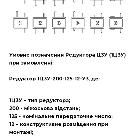
Умовне позначення Редуктора Ц3У
(1Ц3У)
при замовленні:
Редуктор 1Ц3У-200-125-12-У3
,
де:
1Ц3У – тип редуктора;
200 - міжосьова відстань;
125 - номінальне передаточне число;
12 – конструктивне розміщення при
монтажі;