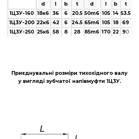
d
l
b
t
d
l
b
t
1Ц3У-160
18к6
36
6
20.5
50m6
105
14
53.5
1Ц3У-200
22к6
42
6
24.5
65m6
105
18
69
1Ц3У-250
25к6
58
8
28
85m6
170
22
9
0
Приєднувальні розміри тихохідного валу
у вигляді зубчатої напівмуфти 1Ц3У.