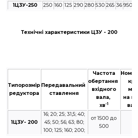
1Ц3У-250
250
160
125
290
280
530
265
36
950
8
Технічні характеристики Ц3У - 200
Частота
Номін
обертання
кру
Типорозмір
Передавальний
вхідного
мо
редуктора
ставлення
вала,
на в
-1
хв
вал
16; 20; 25; 31,5; 40;
от 1500 до
1Ц3У- 200
45; 50; 56; 63; 80;
2
500
100; 125; 160; 200;