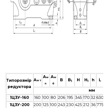
А
А
w
w
А
В
B
Н
H
h
L
Типорозмір
w т
1
1
п
б
редуктора
мм
1Ц3У-160
160
100
80
206
195
345
170
32
630
5
1Ц3У-200
200
125
100
243
230
425
212
36
775
6