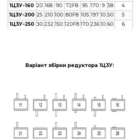
1Ц3У-160
20
168
90
72F8
95
170
9
38
4
1Ц3У-200
25
210
100
80F8
105
197
10
50
5
1Ц3У-250
30
232
150
120F8
170
236
10
60
6
Варіант збірки редуктора 1Ц3У: