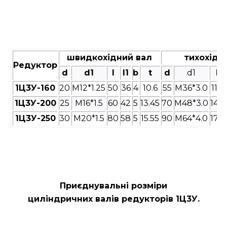
швидкохідний вал
тихохідн
Редуктор
d
d1
l
l1
b
t
d
d1
l
1Ц3У-160
20
M12*1.25
50
36
4
10.6
55
M36*3.0
110
1Ц3У-200
25
M16*1.5
60
42
5
13.45
70
M48*3.0
140
1Ц3У-250
30
M20*1.5
80
58
5
15.55
90
M64*4.0
170
Приєднувальні розміри
циліндричних валів редукторів
1Ц3У.