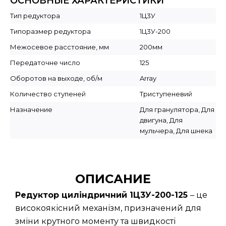
ОСНОВНЫЕ ХАРАКТЕРИСТИКИ
Тип редуктора
1Ц3У
Типоразмер редуктора
1Ц3У-200
Межосевое расстояние, мм
200мм
Передаточне число
125
Оборотов на выходе, об/м
Array
Количество ступеней
Триступеневий
Назначение
Для гранулятора, Для
двигуна, Для
мульчера, Для шнека
ОПИСАНИЕ
Редуктор циліндричний 1Ц3У-200-125
– це
високоякісний механізм, призначений для
зміни крутного моменту та швидкості