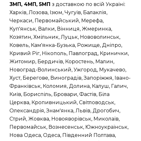
3МП, 4МП, 5МП
з доставкою по всій Україні:
Харків, Лозова, Ізюм, Чугуїв, Балаклія,
Черкаси, Первомайський, Мерефа,
Куп'янськ, Валки, Вінниця, Жмеринка,
Козятин, Хмільник, Луцьк, Нововолинськ,
Ковель, Кам'янка-Бузька, Рожище, Дніпро,
Кривий Ріг, Нікополь, Павлоград, Кринички,
Житомир, Бердичів, Коростень, Малин,
Новоград-Волинський, Ужгород, Мукачево,
Хуст, Берегове, Виноградів, Запоріжжя, Івано-
Франківськ, Коломия, Долина, Калуш, Галич,
Київ, Бориспіль, Бровари, Фастів, Біла
Церква, Кропивницький, Світловодськ,
Олександрія, Знам'янка, Львів, Дрогобич,
Стрий, Жовква, Новояворівськ, Миколаїв,
Первомайськ, Вознесенськ, Южноукраїнськ,
Нова Одеса, Одеса, Південний Полтава,