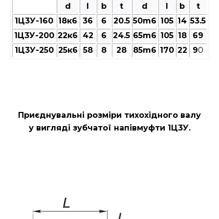
d
l
b
t
d
l
b
t
1Ц3У-160
18к6
36
6
20.5
50m6
105
14
53.5
1Ц3У-200
22к6
42
6
24.5
65m6
105
18
69
1Ц3У-250
25к6
58
8
28
85m6
170
22
9
0
Приєднувальні розміри тихохідного валу
у вигляді зубчатої напівмуфти 1Ц3У.