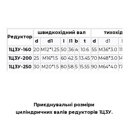
швидкохідний вал
тихохідн
Редуктор
d
d1
l
l1
b
t
d
d1
l
1Ц3У-160
20
M12*1.25
50
36
4
10.6
55
M36*3.0
110
1Ц3У-200
25
M16*1.5
60
42
5
13.45
70
M48*3.0
140
1Ц3У-250
30
M20*1.5
80
58
5
15.55
90
M64*4.0
170
Приєднувальні розміри
циліндричних валів редукторів
1Ц3У.