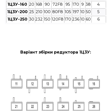
1Ц3У-160
20
168
90
72F8
95
170
9
38
4
1Ц3У-200
25
210
100
80F8
105
197
10
50
5
1Ц3У-250
30
232
150
120F8
170
236
10
60
6
Варіант збірки редуктора 1Ц3У: