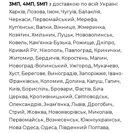
3МП, 4МП, 5МП
з доставкою по всій Україні:
Харків, Лозова, Ізюм, Чугуїв, Балаклія,
Черкаси, Первомайський, Мерефа,
Куп'янськ, Валки, Вінниця, Жмеринка,
Козятин, Хмільник, Луцьк, Нововолинськ,
Ковель, Кам'янка-Бузька, Рожище, Дніпро,
Кривий Ріг, Нікополь, Павлоград, Кринички,
Житомир, Бердичів, Коростень, Малин,
Новоград-Волинський, Ужгород, Мукачево,
Хуст, Берегове, Виноградів, Запоріжжя, Івано-
Франківськ, Коломия, Долина, Калуш, Галич,
Київ, Бориспіль, Бровари, Фастів, Біла
Церква, Кропивницький, Світловодськ,
Олександрія, Знам'янка, Львів, Дрогобич,
Стрий, Жовква, Новояворівськ, Миколаїв,
Первомайськ, Вознесенськ, Южноукраїнськ,
Нова Одеса, Одеса, Південний Полтава,