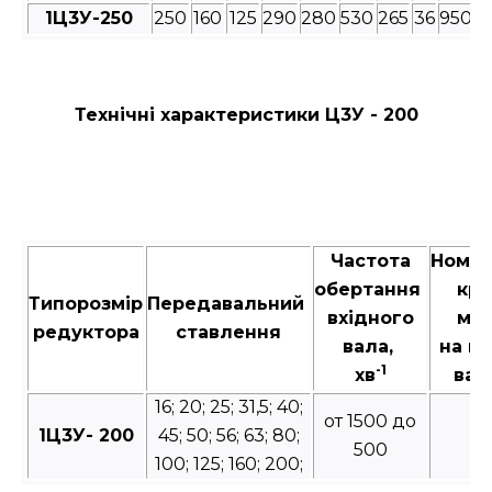
1Ц3У-250
250
160
125
290
280
530
265
36
950
8
Технічні характеристики Ц3У - 200
Частота
Номін
обертання
кру
Типорозмір
Передавальний
вхідного
мо
редуктора
ставлення
вала,
на в
-1
хв
вал
16; 20; 25; 31,5; 40;
от 1500 до
1Ц3У- 200
45; 50; 56; 63; 80;
2
500
100; 125; 160; 200;