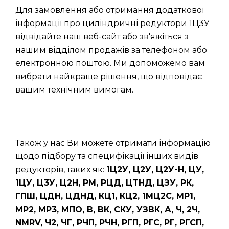
Для замовлення або отримання додаткової
інформації про циліндричні редуктори 1Ц3У
відвідайте наш веб-сайт або зв'яжіться з
нашим відділом продажів за телефоном або
електронною поштою. Ми допоможемо вам
вибрати найкраще рішення, що відповідає
вашим технічним вимогам.
Також у нас Ви можете отримати інформацію
щодо підбору та специфікації інших видів
редукторів, таких як:
1Ц2У, Ц2У, Ц2У-Н, ЦУ,
1ЦУ, Ц3У, Ц2Н, РМ, РЦД, ЦТНД, ЦЗУ, РК,
ГПШ, ЦДН, ЦДНД, КЦ1, КЦ2, 1МЦ2С, МР1,
МР2, МР3, МПО, В, ВК, СКУ, УЗВК, А, Ч, 2Ч,
NMRV, Ч2, ЧГ, РЧП, РЧН, РГП, РГС, РГ, РГСП,