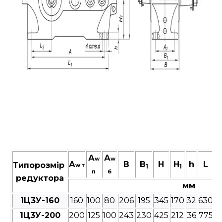
А
А
w
w
А
В
B
Н
H
h
L
Типорозмір
w т
1
1
п
б
редуктора
мм
1Ц3У-160
160
100
80
206
195
345
170
32
630
5
1Ц3У-200
200
125
100
243
230
425
212
36
775
6