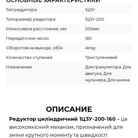
ОСНОВНЫЕ ХАРАКТЕРИСТИКИ
Тип редуктора
1Ц3У
Типоразмер редуктора
1Ц3У-200
Межосевое расстояние, мм
200мм
Передаточне число
160
Оборотов на выходе, об/м
Array
Количество ступеней
Триступеневий
Назначение
Для гранулятора, Для
двигуна, Для
мульчера, Для шнека
ОПИСАНИЕ
Редуктор циліндричний 1Ц3У-200-160
– це
високоякісний механізм, призначений для
зміни крутного моменту та швидкості