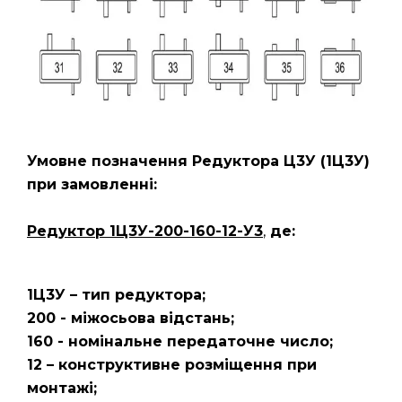
Умовне позначення Редуктора Ц3У
(1Ц3У)
при замовленні:
Редуктор 1Ц3У-200-160-12-У3
,
де:
1Ц3У – тип редуктора;
200 - міжосьова відстань;
160 - номінальне передаточне число;
12 – конструктивне розміщення при
монтажі;