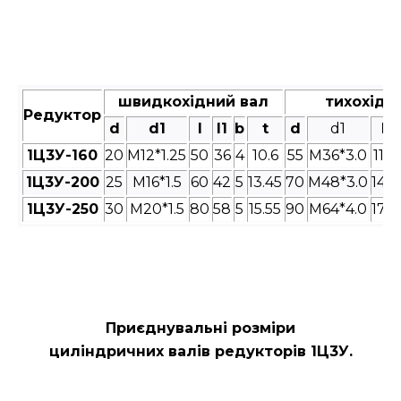
швидкохідний вал
тихохідн
Редуктор
d
d1
l
l1
b
t
d
d1
l
1Ц3У-160
20
M12*1.25
50
36
4
10.6
55
M36*3.0
110
1Ц3У-200
25
M16*1.5
60
42
5
13.45
70
M48*3.0
140
1Ц3У-250
30
M20*1.5
80
58
5
15.55
90
M64*4.0
170
Приєднувальні розміри
циліндричних валів редукторів
1Ц3У.