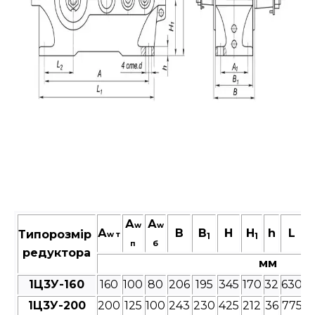
А
А
w
w
А
В
B
Н
H
h
L
Типорозмір
w т
1
1
п
б
редуктора
мм
1Ц3У-160
160
100
80
206
195
345
170
32
630
5
1Ц3У-200
200
125
100
243
230
425
212
36
775
6