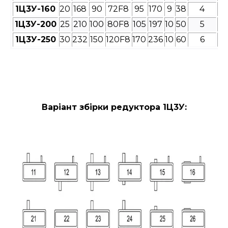
1Ц3У-160
20
168
90
72F8
95
170
9
38
4
1Ц3У-200
25
210
100
80F8
105
197
10
50
5
1Ц3У-250
30
232
150
120F8
170
236
10
60
6
Варіант збірки редуктора 1Ц3У: