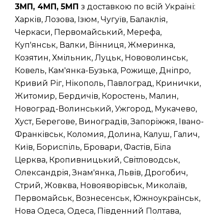
3МП, 4МП, 5МП
з доставкою по всій Україні:
Харків, Лозова, Ізюм, Чугуїв, Балаклія,
Черкаси, Первомайський, Мерефа,
Куп'янськ, Валки, Вінниця, Жмеринка,
Козятин, Хмільник, Луцьк, Нововолинськ,
Ковель, Кам'янка-Бузька, Рожище, Дніпро,
Кривий Ріг, Нікополь, Павлоград, Кринички,
Житомир, Бердичів, Коростень, Малин,
Новоград-Волинський, Ужгород, Мукачево,
Хуст, Берегове, Виноградів, Запоріжжя, Івано-
Франківськ, Коломия, Долина, Калуш, Галич,
Київ, Бориспіль, Бровари, Фастів, Біла
Церква, Кропивницький, Світловодськ,
Олександрія, Знам'янка, Львів, Дрогобич,
Стрий, Жовква, Новояворівськ, Миколаїв,
Первомайськ, Вознесенськ, Южноукраїнськ,
Нова Одеса, Одеса, Південний Полтава,