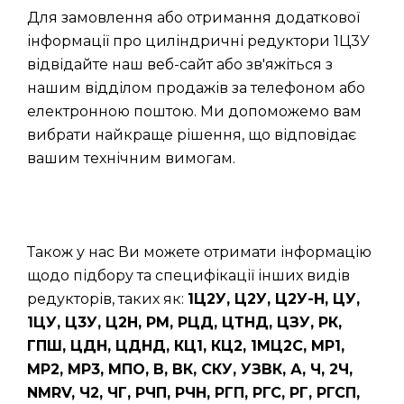
Для замовлення або отримання додаткової
інформації про циліндричні редуктори 1Ц3У
відвідайте наш веб-сайт або зв'яжіться з
нашим відділом продажів за телефоном або
електронною поштою. Ми допоможемо вам
вибрати найкраще рішення, що відповідає
вашим технічним вимогам.
Також у нас Ви можете отримати інформацію
щодо підбору та специфікації інших видів
редукторів, таких як:
1Ц2У, Ц2У, Ц2У-Н, ЦУ,
1ЦУ, Ц3У, Ц2Н, РМ, РЦД, ЦТНД, ЦЗУ, РК,
ГПШ, ЦДН, ЦДНД, КЦ1, КЦ2, 1МЦ2С, МР1,
МР2, МР3, МПО, В, ВК, СКУ, УЗВК, А, Ч, 2Ч,
NMRV, Ч2, ЧГ, РЧП, РЧН, РГП, РГС, РГ, РГСП,