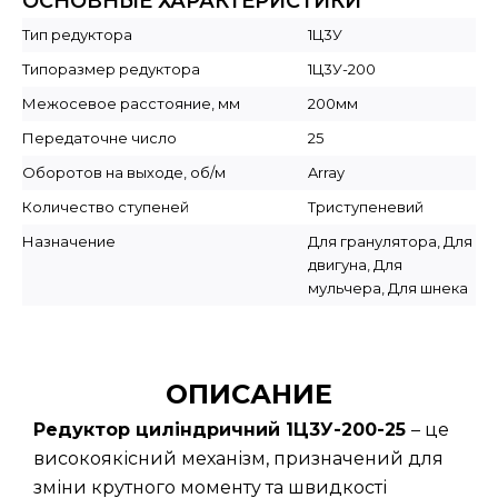
ОСНОВНЫЕ ХАРАКТЕРИСТИКИ
Тип редуктора
1Ц3У
Типоразмер редуктора
1Ц3У-200
Межосевое расстояние, мм
200мм
Передаточне число
25
Оборотов на выходе, об/м
Array
Количество ступеней
Триступеневий
Назначение
Для гранулятора, Для
двигуна, Для
мульчера, Для шнека
ОПИСАНИЕ
Редуктор циліндричний 1Ц3У-200-25
– це
високоякісний механізм, призначений для
зміни крутного моменту та швидкості