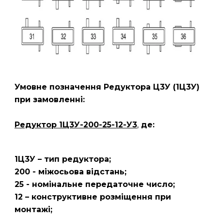
Умовне позначення Редуктора Ц3У
(1Ц3У)
при замовленні:
Редуктор 1Ц3У-200-25-12-У3
,
де:
1Ц3У – тип редуктора;
200 - міжосьова відстань;
25 - номінальне передаточне число;
12 – конструктивне розміщення при
монтажі;