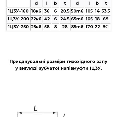
d
l
b
t
d
l
b
t
1Ц3У-160
18к6
36
6
20.5
50m6
105
14
53.5
1Ц3У-200
22к6
42
6
24.5
65m6
105
18
69
1Ц3У-250
25к6
58
8
28
85m6
170
22
9
0
Приєднувальні розміри тихохідного валу
у вигляді зубчатої напівмуфти 1Ц3У.