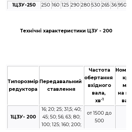
1Ц3У-250
250
160
125
290
280
530
265
36
950
8
Технічні характеристики Ц3У - 200
Частота
Номін
обертання
кру
Типорозмір
Передавальний
вхідного
мо
редуктора
ставлення
вала,
на в
-1
хв
вал
16; 20; 25; 31,5; 40;
от 1500 до
1Ц3У- 200
45; 50; 56; 63; 80;
2
500
100; 125; 160; 200;