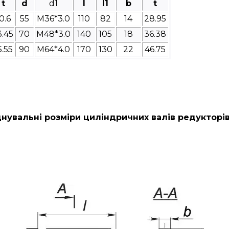
t
d
d1
l
l1
b
t
0.6
55
M36*3.0
110
82
14
28.95
3.45
70
M48*3.0
140
105
18
36.38
5.55
90
M64*4.0
170
130
22
46.75
нувальні розміри циліндричних валів редукторі