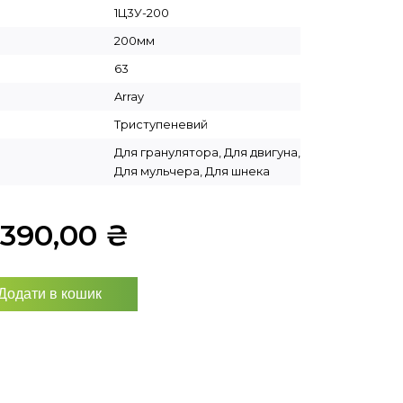
1Ц3У-200
200мм
63
Array
Триступеневий
Для гранулятора, Для двигуна,
Для мульчера, Для шнека
8390,00
₴
Додати в кошик