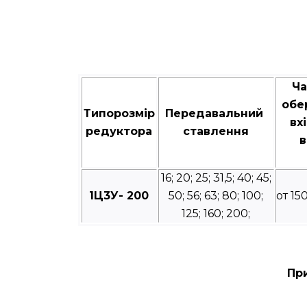
Ча
обе
Типорозмір
Передавальний
вх
редуктора
ставлення
в
16; 20; 25; 31,5; 40; 45;
1Ц3У- 200
50; 56; 63; 80; 100;
от 15
125; 160; 200;
При