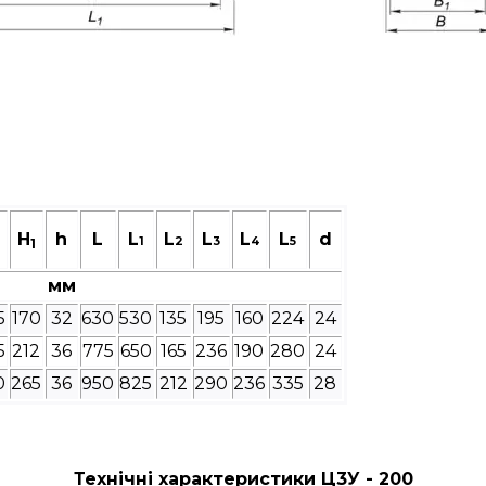
H
h
L
L
L
L
L
L
d
1
2
3
4
5
1
мм
5
170
32
630
530
135
195
160
224
24
5
212
36
775
650
165
236
190
280
24
0
265
36
950
825
212
290
236
335
28
Технічні характеристики Ц3У - 200