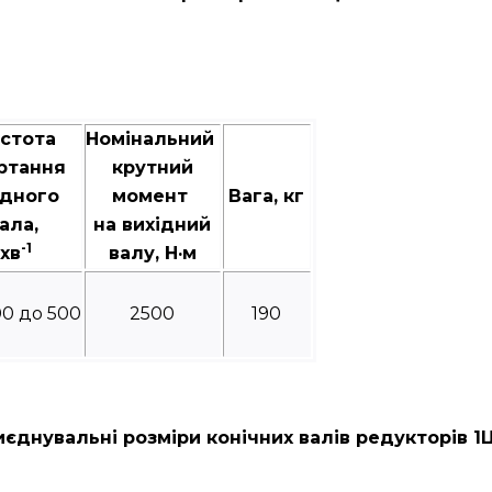
стота
Номінальний
ртання
крутний
ідного
момент
Вага, кг
ала,
на вихідний
-1
хв
валу, Н·м
00 до 500
2500
190
єднувальні розміри конічних валів редукторів 1