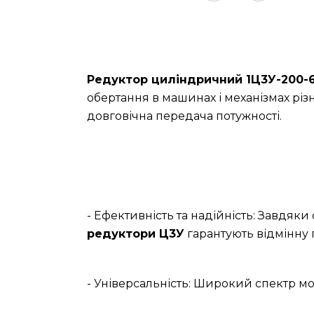
Редуктор циліндричний 1Ц3У-200-
обертання в машинах і механізмах різ
довговічна передача потужності.
- Ефективність та надійність: Завдяк
редуктори Ц3У
гарантують відмінну 
- Універсальність: Широкий спектр мо