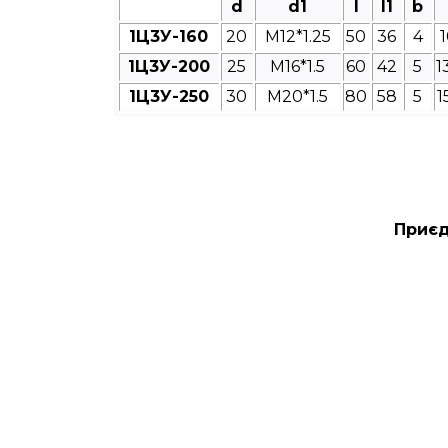
d
d1
l
l1
b
1Ц3У-160
20
M12*1.25
50
36
4
1
1Ц3У-200
25
M16*1.5
60
42
5
1
1Ц3У-250
30
M20*1.5
80
58
5
1
Приєд