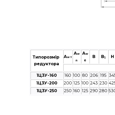
А
А
w
w
А
В
B
Н
Типорозмір
w т
1
п
б
редуктора
1Ц3У-160
160
100
80
206
195
34
1Ц3У-200
200
125
100
243
230
42
1Ц3У-250
250
160
125
290
280
53