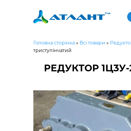
Головна сторінка
»
Всі товари
»
Редукто
триступінчатий
РЕДУКТОР 1Ц3У