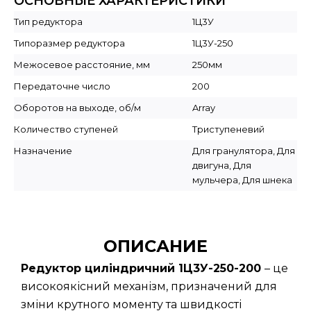
ОСНОВНЫЕ ХАРАКТЕРИСТИКИ
Тип редуктора
1Ц3У
Типоразмер редуктора
1Ц3У-250
Межосевое расстояние, мм
250мм
Передаточне число
200
Оборотов на выходе, об/м
Array
Количество ступеней
Триступеневий
Назначение
Для гранулятора, Для
двигуна, Для
мульчера, Для шнека
ОПИСАНИЕ
Редуктор циліндричний 1Ц3У-250-200
– це
високоякісний механізм, призначений для
зміни крутного моменту та швидкості