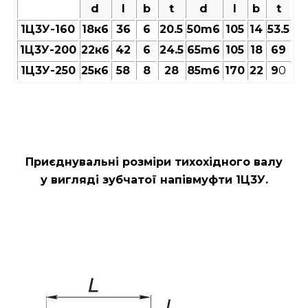
d
l
b
t
d
l
b
t
1Ц3У-160
18к6
36
6
20.5
50m6
105
14
53.5
1Ц3У-200
22к6
42
6
24.5
65m6
105
18
69
1Ц3У-250
25к6
58
8
28
85m6
170
22
9
0
Приєднувальні розміри тихохідного валу
у вигляді зубчатої напівмуфти 1Ц3У.