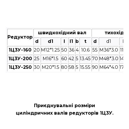
швидкохідний вал
тихохідн
Редуктор
d
d1
l
l1
b
t
d
d1
l
1Ц3У-160
20
M12*1.25
50
36
4
10.6
55
M36*3.0
110
1Ц3У-200
25
M16*1.5
60
42
5
13.45
70
M48*3.0
140
1Ц3У-250
30
M20*1.5
80
58
5
15.55
90
M64*4.0
170
Приєднувальні розміри
циліндричних валів редукторів
1Ц3У.