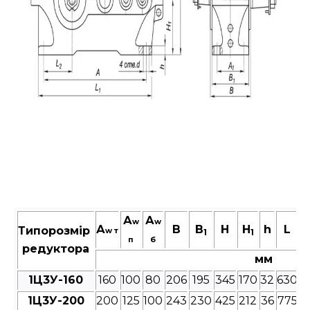
А
А
w
w
А
В
B
Н
H
h
L
Типорозмір
w т
1
1
п
б
редуктора
мм
1Ц3У-160
160
100
80
206
195
345
170
32
630
5
1Ц3У-200
200
125
100
243
230
425
212
36
775
6