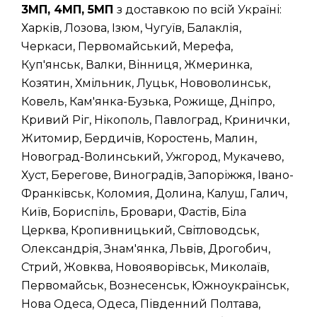
3МП, 4МП, 5МП
з доставкою по всій Україні:
Харків, Лозова, Ізюм, Чугуїв, Балаклія,
Черкаси, Первомайський, Мерефа,
Куп'янськ, Валки, Вінниця, Жмеринка,
Козятин, Хмільник, Луцьк, Нововолинськ,
Ковель, Кам'янка-Бузька, Рожище, Дніпро,
Кривий Ріг, Нікополь, Павлоград, Кринички,
Житомир, Бердичів, Коростень, Малин,
Новоград-Волинський, Ужгород, Мукачево,
Хуст, Берегове, Виноградів, Запоріжжя, Івано-
Франківськ, Коломия, Долина, Калуш, Галич,
Київ, Бориспіль, Бровари, Фастів, Біла
Церква, Кропивницький, Світловодськ,
Олександрія, Знам'янка, Львів, Дрогобич,
Стрий, Жовква, Новояворівськ, Миколаїв,
Первомайськ, Вознесенськ, Южноукраїнськ,
Нова Одеса, Одеса, Південний Полтава,