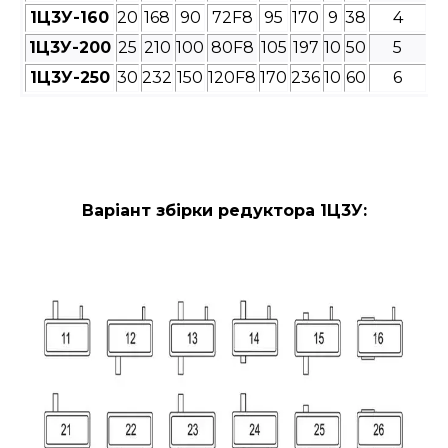
1Ц3У-160
20
168
90
72F8
95
170
9
38
4
1Ц3У-200
25
210
100
80F8
105
197
10
50
5
1Ц3У-250
30
232
150
120F8
170
236
10
60
6
Варіант збірки редуктора 1Ц3У: