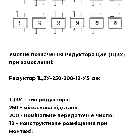
Умовне позначення Редуктора Ц3У
(1Ц3У)
при замовленні:
Редуктор 1Ц3У-250-200-12-У3
,
де:
1Ц3У – тип редуктора;
250 - міжосьова відстань;
200 - номінальне передаточне число;
12 – конструктивне розміщення при
монтажі;