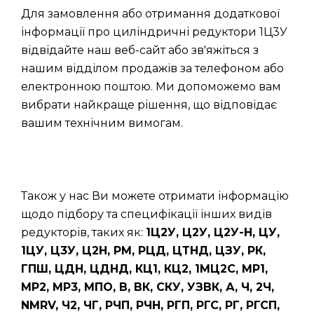
Для замовлення або отримання додаткової
інформації про циліндричні редуктори 1Ц3У
відвідайте наш веб-сайт або зв'яжіться з
нашим відділом продажів за телефоном або
електронною поштою. Ми допоможемо вам
вибрати найкраще рішення, що відповідає
вашим технічним вимогам.
Також у нас Ви можете отримати інформацію
щодо підбору та специфікації інших видів
редукторів, таких як:
1Ц2У, Ц2У, Ц2У-Н, ЦУ,
1ЦУ, Ц3У, Ц2Н, РМ, РЦД, ЦТНД, ЦЗУ, РК,
ГПШ, ЦДН, ЦДНД, КЦ1, КЦ2, 1МЦ2С, МР1,
МР2, МР3, МПО, В, ВК, СКУ, УЗВК, А, Ч, 2Ч,
NMRV, Ч2, ЧГ, РЧП, РЧН, РГП, РГС, РГ, РГСП,