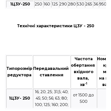
1Ц3У-250
250
160
125
290
280
530
265
36
950
8
Технічні характеристики Ц3У - 250
Частота
Номін
обертання
кру
Типорозмір
Передавальний
вхідного
мо
редуктора
ставлення
вала,
на в
-1
хв
вал
16; 20; 25; 31,5; 40;
от 1500 до
1Ц3У- 250
45; 50; 56; 63; 80;
5
500
100; 125; 160; 200;