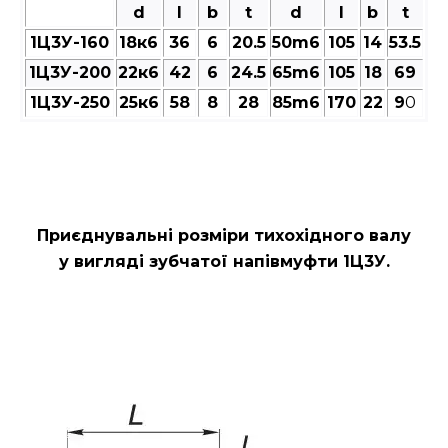
d
l
b
t
d
l
b
t
1Ц3У-160
18к6
36
6
20.5
50m6
105
14
53.5
1Ц3У-200
22к6
42
6
24.5
65m6
105
18
69
1Ц3У-250
25к6
58
8
28
85m6
170
22
9
0
Приєднувальні розміри тихохідного валу
у вигляді зубчатої напівмуфти 1Ц3У.