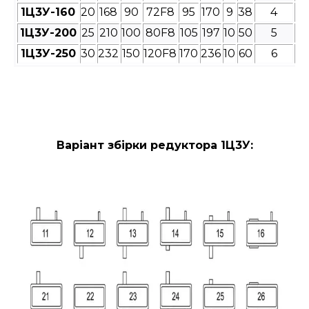
1Ц3У-160
20
168
90
72F8
95
170
9
38
4
1Ц3У-200
25
210
100
80F8
105
197
10
50
5
1Ц3У-250
30
232
150
120F8
170
236
10
60
6
Варіант збірки редуктора 1Ц3У: