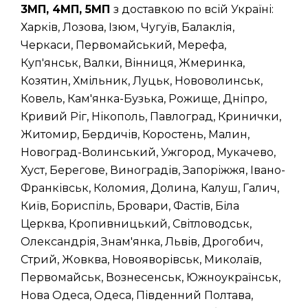
3МП, 4МП, 5МП
з доставкою по всій Україні:
Харків, Лозова, Ізюм, Чугуїв, Балаклія,
Черкаси, Первомайський, Мерефа,
Куп'янськ, Валки, Вінниця, Жмеринка,
Козятин, Хмільник, Луцьк, Нововолинськ,
Ковель, Кам'янка-Бузька, Рожище, Дніпро,
Кривий Ріг, Нікополь, Павлоград, Кринички,
Житомир, Бердичів, Коростень, Малин,
Новоград-Волинський, Ужгород, Мукачево,
Хуст, Берегове, Виноградів, Запоріжжя, Івано-
Франківськ, Коломия, Долина, Калуш, Галич,
Київ, Бориспіль, Бровари, Фастів, Біла
Церква, Кропивницький, Світловодськ,
Олександрія, Знам'янка, Львів, Дрогобич,
Стрий, Жовква, Новояворівськ, Миколаїв,
Первомайськ, Вознесенськ, Южноукраїнськ,
Нова Одеса, Одеса, Південний Полтава,