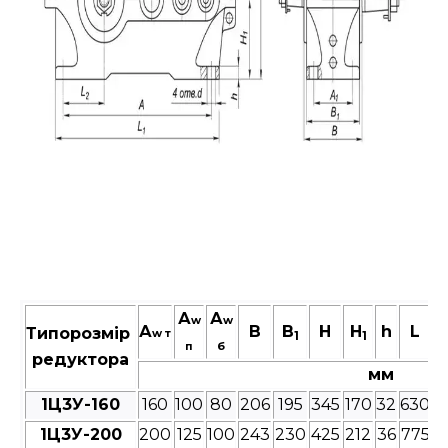
А
А
w
w
А
В
B
Н
H
h
L
Типорозмір
w т
1
1
п
б
редуктора
мм
1Ц3У-160
160
100
80
206
195
345
170
32
630
5
1Ц3У-200
200
125
100
243
230
425
212
36
775
6