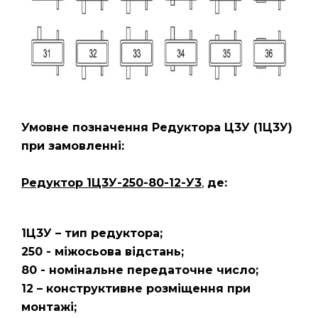
Умовне позначення Редуктора Ц3У
(1Ц3У)
при замовленні:
Редуктор 1Ц3У-250-80-12-У3
,
де:
1Ц3У – тип редуктора;
250 - міжосьова відстань;
80 - номінальне передаточне число;
12 – конструктивне розміщення при
монтажі;