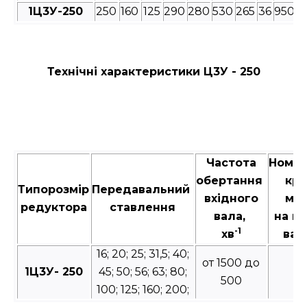
1Ц3У-250
250
160
125
290
280
530
265
36
950
8
Технічні характеристики Ц3У - 250
Частота
Номін
обертання
кру
Типорозмір
Передавальний
вхідного
мо
редуктора
ставлення
вала,
на в
-1
хв
вал
16; 20; 25; 31,5; 40;
от 1500 до
1Ц3У- 250
45; 50; 56; 63; 80;
5
500
100; 125; 160; 200;