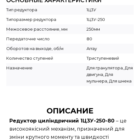
ОСНОВНЫЕ ХАРАКТЕРИСТИКИ
Тип редуктора
1Ц3У
Типоразмер редуктора
1Ц3У-250
Межосевое расстояние, мм
250мм
Передаточне число
80
Оборотов на выходе, об/м
Array
Количество ступеней
Триступеневий
Назначение
Для гранулятора, Для
двигуна, Для
мульчера, Для шнека
ОПИСАНИЕ
Редуктор циліндричний 1Ц3У-250-80
– це
високоякісний механізм, призначений для
зміни крутного моменту та швидкості