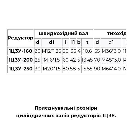
швидкохідний вал
тихохідн
Редуктор
d
d1
l
l1
b
t
d
d1
l
1Ц3У-160
20
M12*1.25
50
36
4
10.6
55
M36*3.0
110
1Ц3У-200
25
M16*1.5
60
42
5
13.45
70
M48*3.0
140
1Ц3У-250
30
M20*1.5
80
58
5
15.55
90
M64*4.0
170
Приєднувальні розміри
циліндричних валів редукторів
1Ц3У.