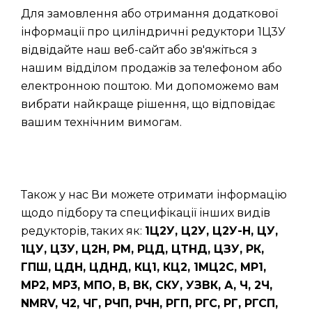
Для замовлення або отримання додаткової
інформації про циліндричні редуктори 1Ц3У
відвідайте наш веб-сайт або зв'яжіться з
нашим відділом продажів за телефоном або
електронною поштою. Ми допоможемо вам
вибрати найкраще рішення, що відповідає
вашим технічним вимогам.
Також у нас Ви можете отримати інформацію
щодо підбору та специфікації інших видів
редукторів, таких як:
1Ц2У, Ц2У, Ц2У-Н, ЦУ,
1ЦУ, Ц3У, Ц2Н, РМ, РЦД, ЦТНД, ЦЗУ, РК,
ГПШ, ЦДН, ЦДНД, КЦ1, КЦ2, 1МЦ2С, МР1,
МР2, МР3, МПО, В, ВК, СКУ, УЗВК, А, Ч, 2Ч,
NMRV, Ч2, ЧГ, РЧП, РЧН, РГП, РГС, РГ, РГСП,