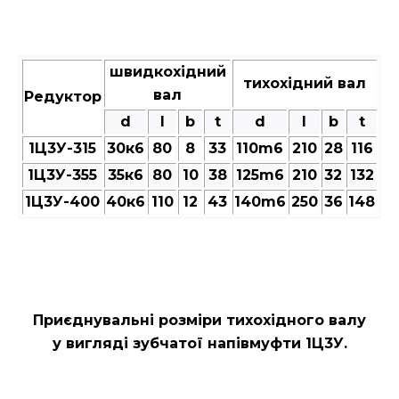
швидкохідний
тихохідний вал
вал
Редуктор
d
l
b
t
d
l
b
t
1Ц3У-315
30к6
80
8
33
110m6
210
28
116
1Ц3У-355
35к6
80
10
38
125m6
210
32
132
1Ц3У-400
40к6
110
12
43
140m6
250
36
148
Приєднувальні розміри тихохідного валу
у вигляді зубчатої напівмуфти 1Ц3У.