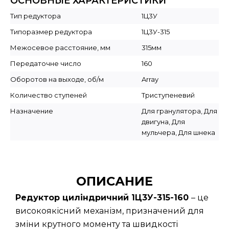
ОСНОВНЫЕ ХАРАКТЕРИСТИКИ
Тип редуктора
1Ц3У
Типоразмер редуктора
1Ц3У-315
Межосевое расстояние, мм
315мм
Передаточне число
160
Оборотов на выходе, об/м
Array
Количество ступеней
Триступеневий
Назначение
Для гранулятора, Для
двигуна, Для
мульчера, Для шнека
ОПИСАНИЕ
Редуктор циліндричний 1Ц3У-315-160
– це
високоякісний механізм, призначений для
зміни крутного моменту та швидкості