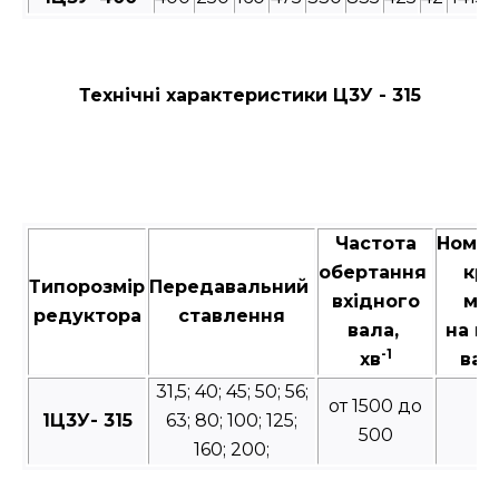
Технічні характеристики Ц3У - 315
Частота
Номін
обертання
кру
Типорозмір
Передавальний
вхідного
мо
редуктора
ставлення
вала,
на в
-1
хв
вал
31,5; 40; 45; 50; 56;
от 1500 до
1Ц3У- 315
63; 80; 100; 125;
10
500
160; 200;