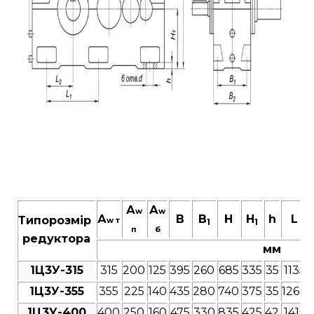
А
А
w
w
А
В
B
Н
H
h
L
Типорозмір
w т
1
1
п
б
редуктора
мм
1Ц3У-315
315
200
125
395
260
685
335
35
1135
1Ц3У-355
355
225
140
435
280
740
375
35
1260
1Ц3У-400
400
250
160
475
330
835
425
42
1415