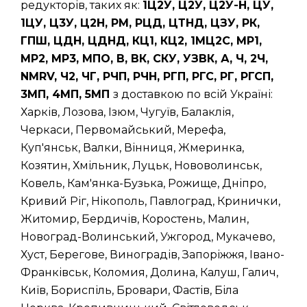
редукторів, таких як:
1Ц2У, Ц2У, Ц2У-Н, ЦУ,
1ЦУ, Ц3У, Ц2Н, РМ, РЦД, ЦТНД, ЦЗУ, РК,
ГПШ, ЦДН, ЦДНД, КЦ1, КЦ2, 1МЦ2С, МР1,
МР2, МР3, МПО, В, ВК, СКУ, УЗВК, А, Ч, 2Ч,
NMRV, Ч2, ЧГ, РЧП, РЧН, РГП, РГС, РГ, РГСП,
3МП, 4МП, 5МП
з доставкою по всій Україні:
Харків, Лозова, Ізюм, Чугуїв, Балаклія,
Черкаси, Первомайський, Мерефа,
Куп'янськ, Валки, Вінниця, Жмеринка,
Козятин, Хмільник, Луцьк, Нововолинськ,
Ковель, Кам'янка-Бузька, Рожище, Дніпро,
Кривий Ріг, Нікополь, Павлоград, Кринички,
Житомир, Бердичів, Коростень, Малин,
Новоград-Волинський, Ужгород, Мукачево,
Хуст, Берегове, Виноградів, Запоріжжя, Івано-
Франківськ, Коломия, Долина, Калуш, Галич,
Київ, Бориспіль, Бровари, Фастів, Біла