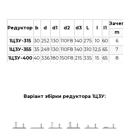
Зачепл
Редуктор
b
d
d1
d2
d3
L
l
l1
m
1Ц3У-315
30
252
130
110F8
140
275
10
60
6
1Ц3У-355
35
249
130
110F8
140
310
12,5
65
7
1Ц3У-400
40
336
180
150F8
215
335
15
65
8
Варіант збірки редуктора 1Ц3У: