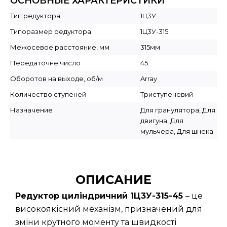
ОСНОВНЫЕ ХАРАКТЕРИСТИКИ
Тип редуктора
1Ц3У
Типоразмер редуктора
1Ц3У-315
Межосевое расстояние, мм
315мм
Передаточне число
45
Оборотов на выходе, об/м
Array
Количество ступеней
Триступеневий
Назначение
Для гранулятора, Для
двигуна, Для
мульчера, Для шнека
ОПИСАНИЕ
Редуктор циліндричний 1Ц3У-315-45
– це
високоякісний механізм, призначений для
зміни крутного моменту та швидкості