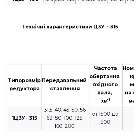
Технічні характеристики Ц3У - 315
Частота
Номін
обертання
кру
Типорозмір
Передавальний
вхідного
мо
редуктора
ставлення
вала,
на в
-1
хв
вал
31,5; 40; 45; 50; 56;
от 1500 до
1Ц3У- 315
63; 80; 100; 125;
10
500
160; 200;