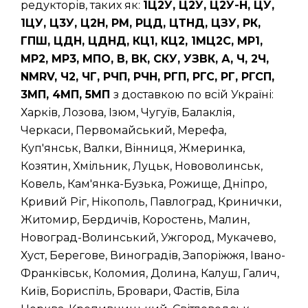
редукторів, таких як:
1Ц2У, Ц2У, Ц2У-Н, ЦУ,
1ЦУ, Ц3У, Ц2Н, РМ, РЦД, ЦТНД, ЦЗУ, РК,
ГПШ, ЦДН, ЦДНД, КЦ1, КЦ2, 1МЦ2С, МР1,
МР2, МР3, МПО, В, ВК, СКУ, УЗВК, А, Ч, 2Ч,
NMRV, Ч2, ЧГ, РЧП, РЧН, РГП, РГС, РГ, РГСП,
3МП, 4МП, 5МП
з доставкою по всій Україні:
Харків, Лозова, Ізюм, Чугуїв, Балаклія,
Черкаси, Первомайський, Мерефа,
Куп'янськ, Валки, Вінниця, Жмеринка,
Козятин, Хмільник, Луцьк, Нововолинськ,
Ковель, Кам'янка-Бузька, Рожище, Дніпро,
Кривий Ріг, Нікополь, Павлоград, Кринички,
Житомир, Бердичів, Коростень, Малин,
Новоград-Волинський, Ужгород, Мукачево,
Хуст, Берегове, Виноградів, Запоріжжя, Івано-
Франківськ, Коломия, Долина, Калуш, Галич,
Київ, Бориспіль, Бровари, Фастів, Біла