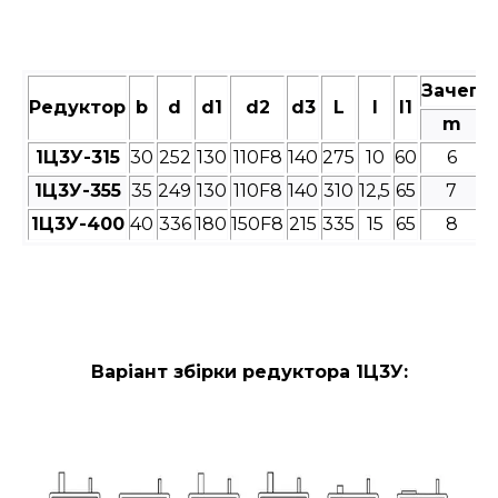
Зачепл
Редуктор
b
d
d1
d2
d3
L
l
l1
m
1Ц3У-315
30
252
130
110F8
140
275
10
60
6
1Ц3У-355
35
249
130
110F8
140
310
12,5
65
7
1Ц3У-400
40
336
180
150F8
215
335
15
65
8
Варіант збірки редуктора 1Ц3У: