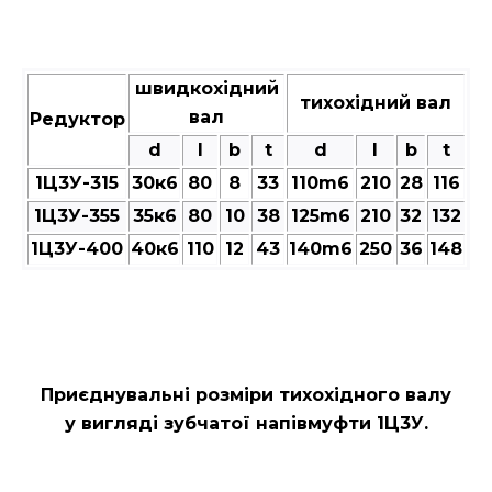
швидкохідний
тихохідний вал
вал
Редуктор
d
l
b
t
d
l
b
t
1Ц3У-315
30к6
80
8
33
110m6
210
28
116
1Ц3У-355
35к6
80
10
38
125m6
210
32
132
1Ц3У-400
40к6
110
12
43
140m6
250
36
148
Приєднувальні розміри тихохідного валу
у вигляді зубчатої напівмуфти 1Ц3У.