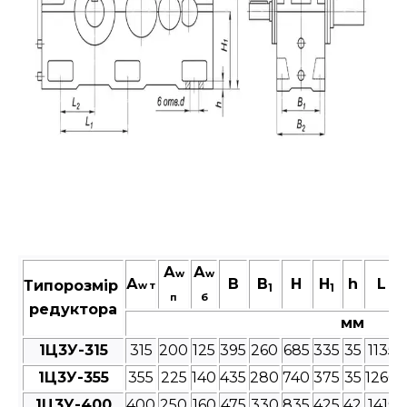
А
А
w
w
А
В
B
Н
H
h
L
Типорозмір
w т
1
1
п
б
редуктора
мм
1Ц3У-315
315
200
125
395
260
685
335
35
1135
1Ц3У-355
355
225
140
435
280
740
375
35
1260
1Ц3У-400
400
250
160
475
330
835
425
42
1415