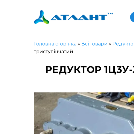
Головна сторінка
»
Всі товари
»
Редукто
триступінчатий
РЕДУКТОР 1Ц3У