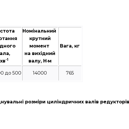
стота
Номінальний
ртання
крутний
ідного
момент
Вага, кг
ала,
на вихідний
-1
хв
валу, Н·м
00 до 500
14000
765
нувальні розміри циліндричних валів редукторі