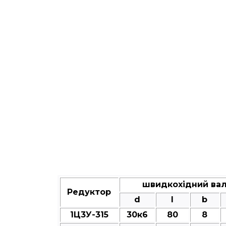
швидкохідний ва
Редуктор
d
l
b
1Ц3У-315
30к6
80
8