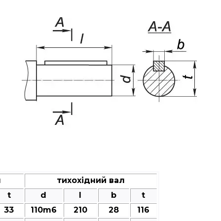
л
тихохідний вал
t
d
l
b
t
33
110m6
210
28
116