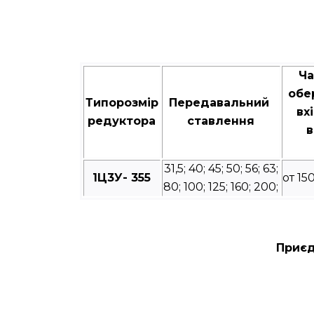
Ча
обе
Типорозмір
Передавальний
вх
редуктора
ставлення
в
31,5; 40; 45; 50; 56; 63;
1Ц3У- 355
от 15
80; 100; 125; 160; 200;
Приєд