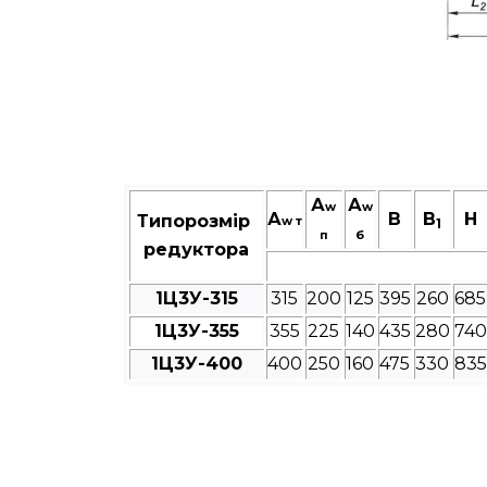
А
А
w
w
А
В
B
Н
Типорозмір
w т
1
п
б
редуктора
1Ц3У-315
315
200
125
395
260
685
1Ц3У-355
355
225
140
435
280
740
1Ц3У-400
400
250
160
475
330
835