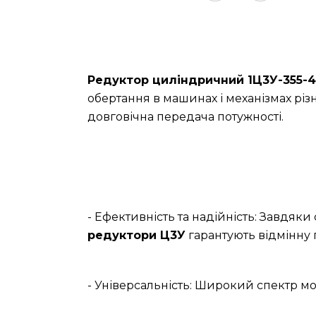
Редуктор циліндричний 1Ц3У-355-
обертання в машинах і механізмах різ
довговічна передача потужності.
- Ефективність та надійність: Завдяк
редуктори Ц3У
гарантують відмінну 
- Універсальність: Широкий спектр мо