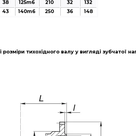
38
125m6
210
32
132
43
140m6
250
36
148
 розміри тихохідного валу у вигляді зубчатої на