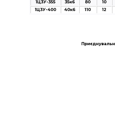
1Ц3У-355
35к6
80
10
1Ц3У-400
40к6
110
12
Приєднувальні