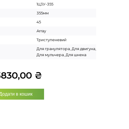
1Ц3У-355
355мм
45
Array
Триступеневий
Для гранулятора, Для двигуна,
Для мульчера, Для шнека
3830,00
₴
Додати в кошик